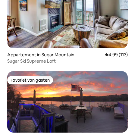
Appartement in Sugar Mountain
Gemiddelde beo
4,99 (113)
Sugar Ski Supreme Loft
Favoriet van gasten
Favoriet van gasten