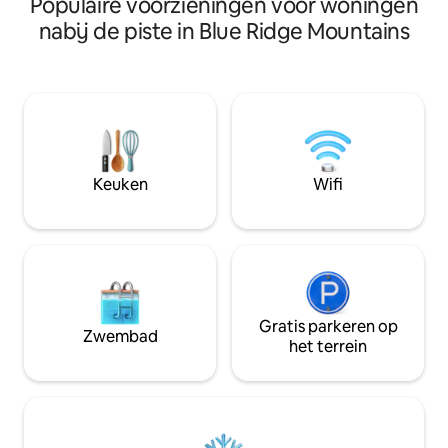
Populaire voorzieningen voor woningen
Apres' uitzicht o
informatie! #1 Beoordeeld houten huisje
Grote oprit met 
nabij de piste in Blue Ridge Mountains
in
parkeergelegenheid. Gemakk
Asheville~Uitzichten~HotTub~Speelkamer
toegang tot de pi
-30 minuten naar Asheville - Skipistes
de GRATIS on call shuttle. 
direct voor de deur naar Hatley Pointe
telefoontje haalt d
Mountain Resort - Dicht bij wandelen -
chalet en zet je af
Bubbelbad en bar op het onderste dek -
dorp. - Privé bubbelbad voor 6 personen
2 open haarden - Speelkamer met
- Slaapplaatsen 12 
airhockey - tafelvoetbal - speeltafel met
Geweldig uitzicht 
Keuken
Wifi
meer dan 400 spellen
Betrouwbare wifi - Vlakke oprit met
parkeerplaats
Gratis parkeren op
Zwembad
het terrein