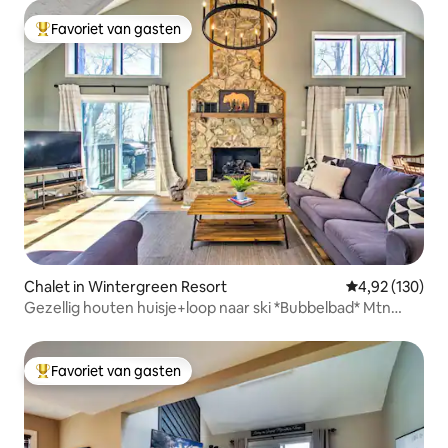
Favoriet van gasten
Topfavoriet van gasten
Chalet in Wintergreen Resort
Gemiddelde beo
4,92 (130)
Gezellig houten huisje+loop naar ski *Bubbelbad* Mtn
Vibe
Favoriet van gasten
Topfavoriet van gasten