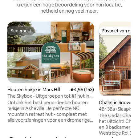
kregen een hoge beoordeling voor hun locatie,
netheid en nog veel meer.
Superhost
Favoriet van gas
Superhost
Favoriet van gas
Houten huisje in Mars Hill
Gemiddelde beoordeling van 4,95
4,95 (153)
The Skybox - Uitgeroepen tot #1 hut in
Asheville
Ontdek het best beoordeelde houten
Chalet in Snowsh
huisje in Asheville! Je perfecte NC
4Br 3Ba+Slaapkamer
mountain retreat hut - compleet met
Zonsondergang ui
The Cedar Chalet @ W
alle voorzieningen voor een dromerige
het uitzicht! Chalet met 4 slaapkamers
vakantie! Twee zusterhuisjes naast de
en 3 badkamers m
deur. Alle drie de hutten gecombineerd
Westridge Rd. (De plek om te zijn voor
slapen 33. Informeer voor meer