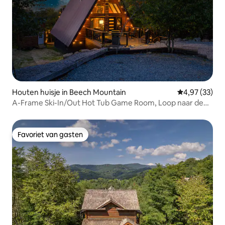
Houten huisje in Beech Mountain
Gemiddelde be
4,97 (33)
A-Frame Ski-In/Out Hot Tub Game Room, Loop naar de
stad
Favoriet van gasten
Favoriet van gasten