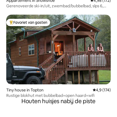
Appartement in Snowshoe
Gemiddelde beo
4,98 (172)
Gerenoveerde ski-in/uit, zwembad/bubbelbad, slps 6,
#1105
Favoriet van gasten
Topfavoriet van gasten
Tiny house in Topton
Gemiddelde be
4,9 (174)
Rustige blokhut met bubbelbad+open haard+wifi
Houten huisjes nabij de piste