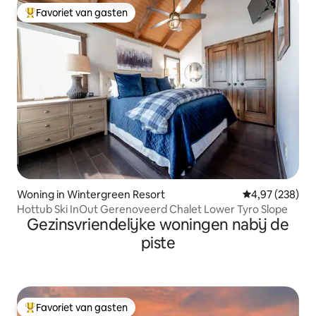
Favoriet van gasten
Topfavoriet van gasten
Woning in Wintergreen Resort
Gemiddelde beo
4,97 (238)
Hottub Ski InOut Gerenoveerd Chalet Lower Tyro Slope
Gezinsvriendelijke woningen nabij de
piste
Favoriet van gasten
Topfavoriet van gasten