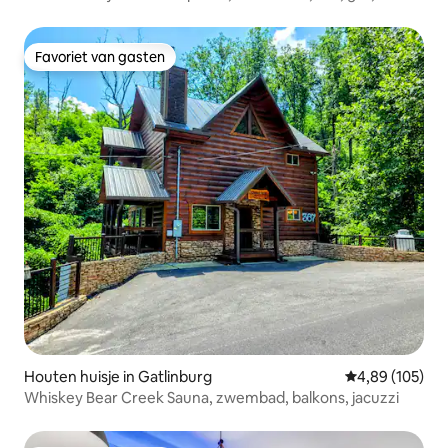
gametable
Favoriet van gasten
Favoriet van gasten
Houten huisje in Gatlinburg
Gemiddelde beo
4,89 (105)
Whiskey Bear Creek Sauna, zwembad, balkons, jacuzzi