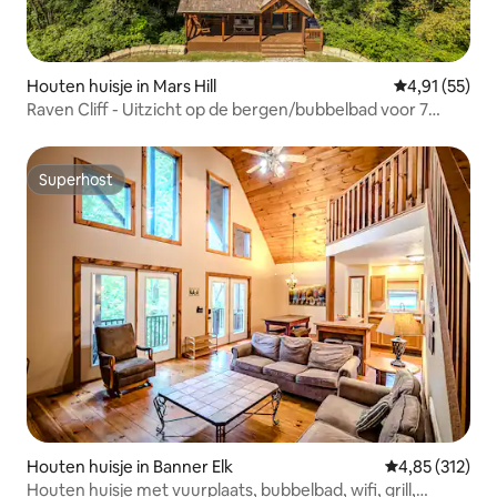
Houten huisje in Mars Hill
Gemiddelde be
4,91 (55)
Raven Cliff - Uitzicht op de bergen/bubbelbad voor 7
personen
Superhost
Superhost
Houten huisje in Banner Elk
Gemiddelde beo
4,85 (312)
Houten huisje met vuurplaats, bubbelbad, wifi, grill,