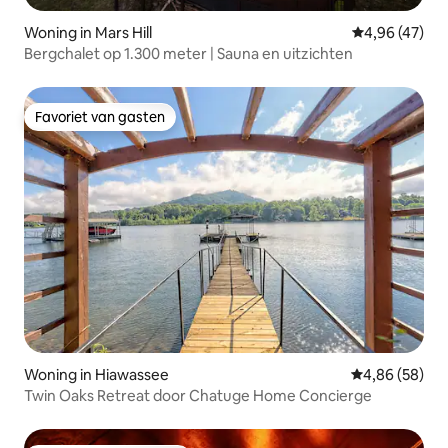
Woning in Mars Hill
Gemiddelde be
4,96 (47)
Bergchalet op 1.300 meter | Sauna en uitzichten
Favoriet van gasten
Favoriet van gasten
Woning in Hiawassee
Gemiddelde be
4,86 (58)
Twin Oaks Retreat door Chatuge Home Concierge