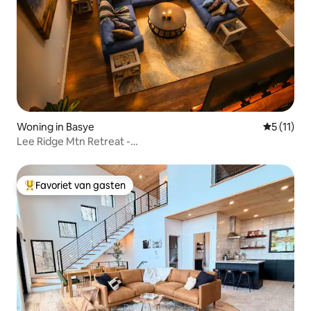
Woning in Basye
Gemiddeld
5 (11)
Lee Ridge Mtn Retreat -
3BR/bubbelbad/huisdier/hellingtoegang
Favoriet van gasten
Topfavoriet van gasten