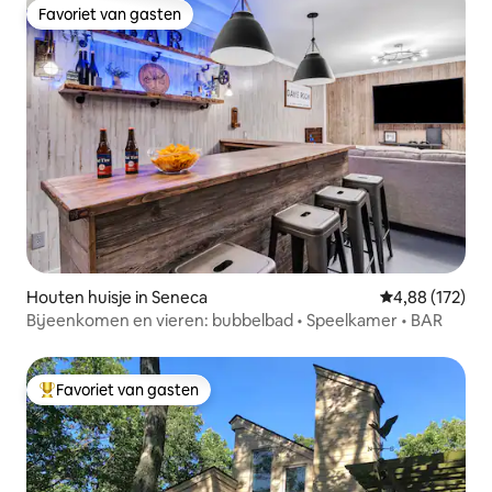
Favoriet van gasten
Favoriet van gasten
Houten huisje in Seneca
Gemiddelde beo
4,88 (172)
Bijeenkomen en vieren: bubbelbad • Speelkamer • BAR
Favoriet van gasten
Topfavoriet van gasten