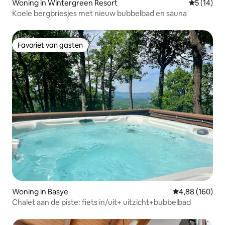
Woning in Wintergreen Resort
Gemiddelde
5 (14)
Koele bergbriesjes met nieuw bubbelbad en sauna
Favoriet van gasten
Favoriet van gasten
Woning in Basye
Gemiddelde beo
4,88 (160)
Chalet aan de piste: fiets in/uit+ uitzicht+bubbelbad