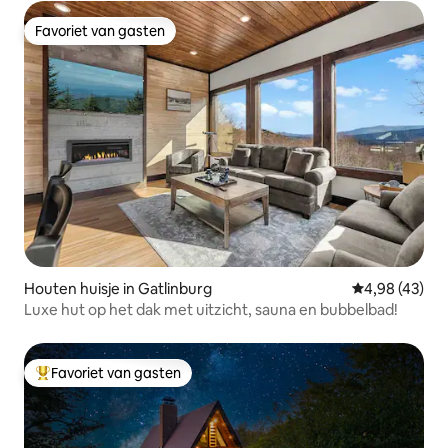
Favoriet van gasten
Favoriet van gasten
Houten huisje in Gatlinburg
Gemiddelde be
4,98 (43)
Luxe hut op het dak met uitzicht, sauna en bubbelbad!
Favoriet van gasten
Topfavoriet van gasten