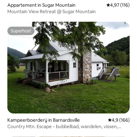
Appartement in Sugar Mountain
Gemiddelde beo
4,97 (116)
Mountain View Retreat @ Sugar Mountain
Superhost
Superhost
Kampeerboerderij in Barnardsville
Gemiddelde be
4,9 (166)
Country Mtn. Escape – bubbelbad, wandelen, vissen,
verkennen!