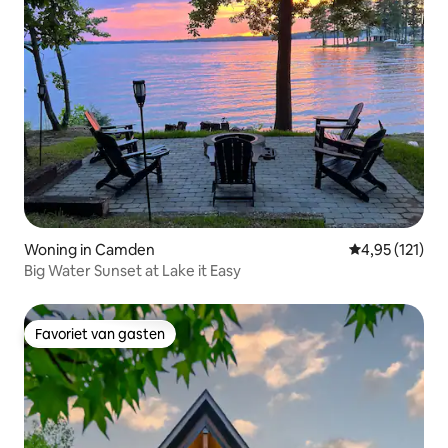
Woning in Camden
Gemiddelde beo
4,95 (121)
Big Water Sunset at Lake it Easy
Favoriet van gasten
Favoriet van gasten