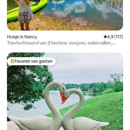
Huisje in Nancy
Gemiddelde be
4,9 (117)
Toevluchtsoord van 3 hectare: visvijver, watervallen,
discgolf
Favoriet van gasten
Topfavoriet van gasten