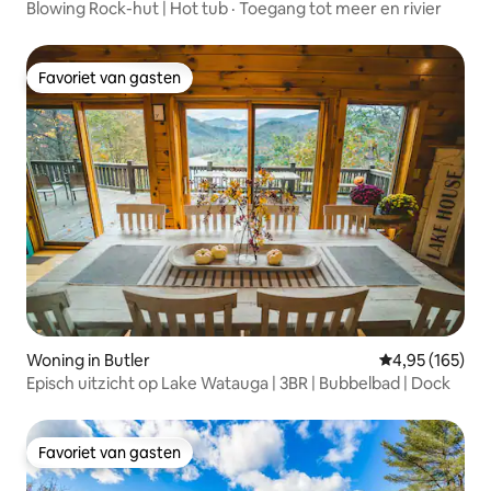
Blowing Rock-hut | Hot tub · Toegang tot meer en rivier
Favoriet van gasten
Favoriet van gasten
Woning in Butler
Gemiddelde beo
4,95 (165)
Episch uitzicht op Lake Watauga | 3BR | Bubbelbad | Dock
Favoriet van gasten
Favoriet van gasten