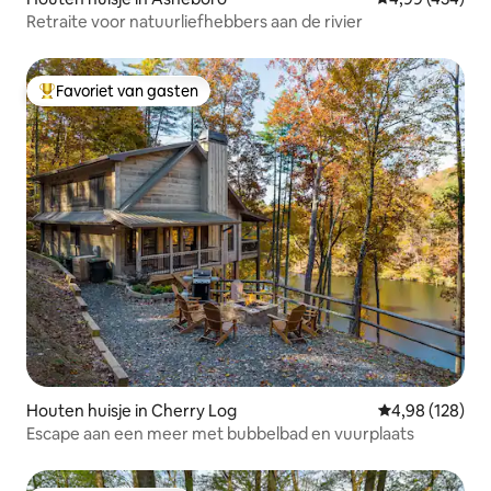
Retraite voor natuurliefhebbers aan de rivier
Favoriet van gasten
Topfavoriet van gasten
Houten huisje in Cherry Log
Gemiddelde beo
4,98 (128)
Escape aan een meer met bubbelbad en vuurplaats