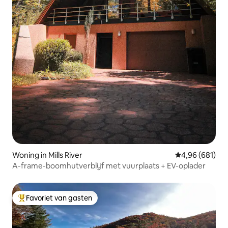
Woning in Mills River
Gemiddelde beo
4,96 (681)
A-frame-boomhutverblijf met vuurplaats + EV-oplader
Favoriet van gasten
Topfavoriet van gasten