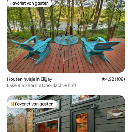
Favoriet van gasten
Favoriet van gasten
Houten huisje in Ellijay
Gemiddelde beo
4,92 (108)
Lake Buckhorn 's Doordachte hut!
Favoriet van gasten
Topfavoriet van gasten