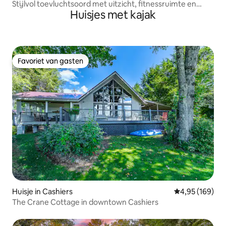
Stijlvol toevluchtsoord met uitzicht, fitnessruimte en
Huisjes met kajak
toplocatie!
Favoriet van gasten
Favoriet van gasten
Huisje in Cashiers
Gemiddelde beo
4,95 (169)
The Crane Cottage in downtown Cashiers