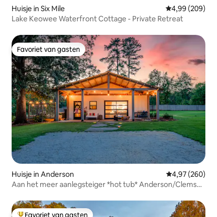
Huisje in Six Mile
Gemiddelde beo
4,99 (209)
Lake Keowee Waterfront Cottage - Private Retreat
Favoriet van gasten
Favoriet van gasten
Huisje in Anderson
Gemiddelde beo
4,97 (260)
Aan het meer aanlegsteiger *hot tub* Anderson/Clemson
kingsize bed
Favoriet van gasten