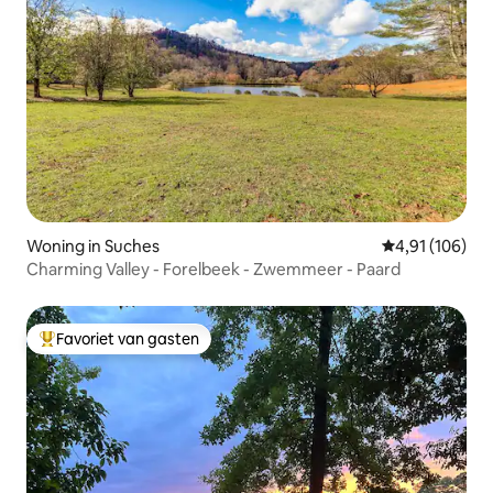
Woning in Suches
Gemiddelde beo
4,91 (106)
Charming Valley - Forelbeek - Zwemmeer - Paard
Favoriet van gasten
Topfavoriet van gasten