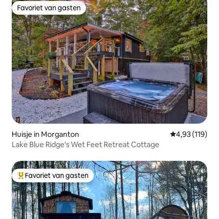
Favoriet van gasten
Favoriet van gasten
Huisje in Morganton
Gemiddelde beo
4,93 (119)
Lake Blue Ridge's Wet Feet Retreat Cottage
Favoriet van gasten
Topfavoriet van gasten