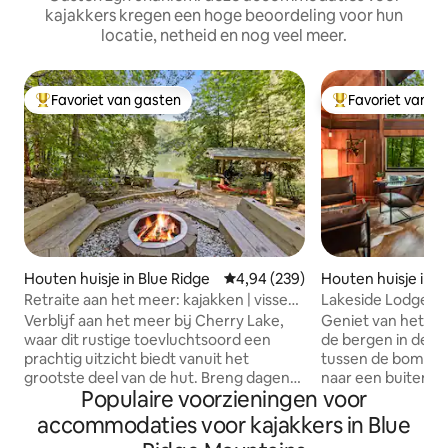
kajakkers kregen een hoge beoordeling voor hun
locatie, netheid en nog veel meer.
Favoriet van gasten
Favoriet van g
Topfavoriet van gasten
Topfavoriet van 
Houten huisje in Blue Ridge
Gemiddelde beoordeling van 4,94
4,94 (239)
Houten huisje in El
Retraite aan het meer: kajakken | vissen |
Lakeside Lodge (h
ontspannen | barbecueën | dennen
Verblijf aan het meer bij Cherry Lake,
Geniet van het ui
waar dit rustige toevluchtsoord een
de bergen in deze
prachtig uitzicht biedt vanuit het
tussen de bomen. 
grootste deel van de hut. Breng dagen
naar een buitenav
Populaire voorzieningen voor
door met kajakken over het
verjongende onts
glinsterende water, werp een rij voor
het allemaal! Gel
accommodaties voor kajakkers in Blue
een rustig moment van vissen of
vijf hectare, genie