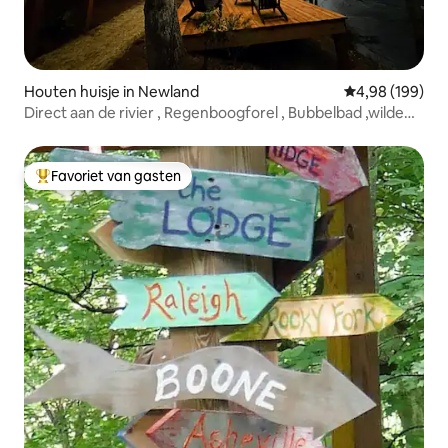
Houten huisje in Newland
Gemiddelde beo
4,98 (199)
Direct aan de rivier , Regenboogforel , Bubbelbad ,wilde
dieren
Favoriet van gasten
Topfavoriet van gasten