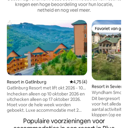
kregen een hoge beoordeling voor hun locatie,
netheid en nog veel meer.
Favoriet van gas
Favoriet van gas
Resort in Gatlinburg
Gemiddelde beoordeling van 4,
4,75 (4)
Resort in Seviervill
Gatlinburg Resort met lift okt 2026 - 10
Wyndham Smoky M
slaapplaatsen
Inchecken alleen op 10 oktober 2026 en
Balkon Suite
Dit bergresort is 
uitchecken alleen op 17 oktober 2026.
voor het alledaags
Moet voor de hele week worden
aantal activiteiten
geboekt. Luxe accommodatie met 2
kloppen (op een g
slaapkamers in een 5-sterrenresort!
Populaire voorzieningen voor
Nabijgelegen pre
Geschikt voor maximaal 10 gasten
dierentuinen bie
Inclusief gratis toegangspassen voor de