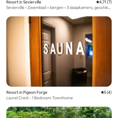
Resort in Sevierville
Gemiddelde 
4,71 (7)
Sevierville • Zwembad + bergen • 3 slaapkamers, geschikt
voor 10 personen
Resort in Pigeon Forge
Gemiddeld
5 (4)
Laurel Crest - 1 Bedroom Townhome