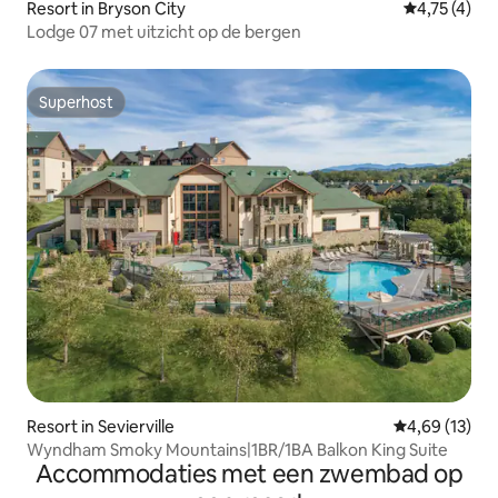
Resort in Bryson City
Gemiddelde b
4,75 (4)
Lodge 07 met uitzicht op de bergen
Superhost
Superhost
Resort in Sevierville
Gemiddelde be
4,69 (13)
Wyndham Smoky Mountains|1BR/1BA Balkon King Suite
Accommodaties met een zwembad op