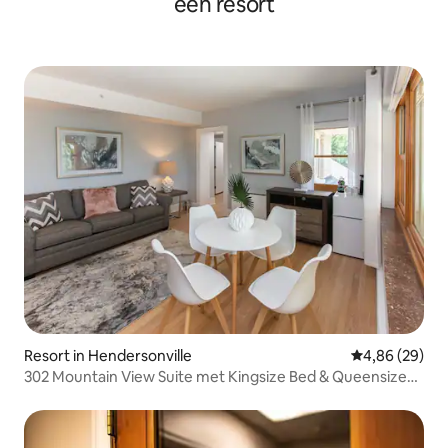
een resort
Resort in Hendersonville
Gemiddelde be
4,86 (29)
302 Mountain View Suite met Kingsize Bed & Queensize
Slaapbank