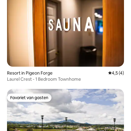
Resort in Pigeon Forge
Gemiddelde 
4,5 (4)
Laurel Crest - 1 Bedroom Townhome
Favoriet van gasten
Favoriet van gasten