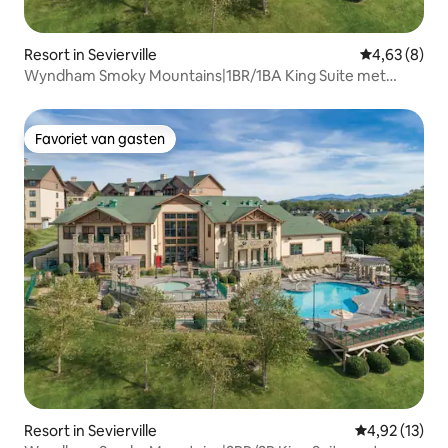
Resort in Sevierville
Gemiddelde b
4,63 (8)
Wyndham Smoky Mountains|1BR/1BA King Suite met
balkon
Favoriet van gasten
Favoriet van gasten
Resort in Sevierville
Gemiddelde be
4,92 (13)