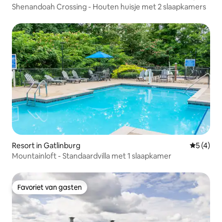
Shenandoah Crossing - Houten huisje met 2 slaapkamers
Resort in Gatlinburg
Gemiddeld
5 (4)
Mountainloft - Standaardvilla met 1 slaapkamer
Favoriet van gasten
Favoriet van gasten