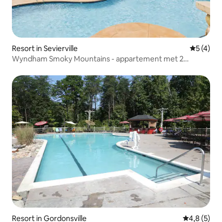
Resort in Sevierville
Gemiddeld
5 (4)
Wyndham Smoky Mountains - appartement met 2
slaapkamers
Resort in Gordonsville
Gemiddelde 
4,8 (5)