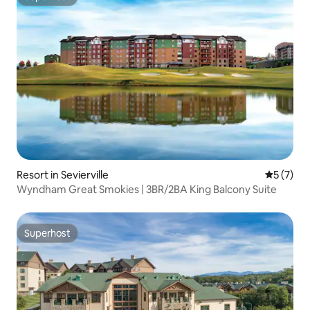
Superhost
Resort in Sevierville
Gemiddeld
5 (7)
Wyndham Great Smokies | 3BR/2BA King Balcony Suite
Superhost
Superhost