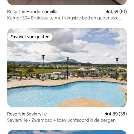
Resort in Hendersonville
Gemiddelde be
4,59 (61)
Kamer 304 Bruidssuite met kingsize bed en queensize
bank
Favoriet van gasten
Favoriet van gasten
Resort in Sevierville
Gemiddelde be
4,89 (38)
Sevierville • Zwembad + toevluchtsoord in de bergen