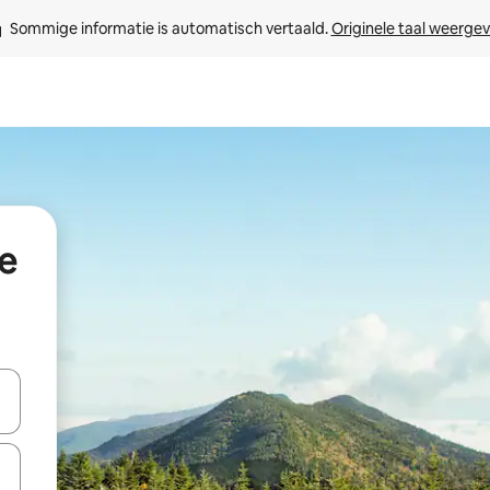
Sommige informatie is automatisch vertaald. 
Originele taal weerge
e
een keuze met je de pijltjestoetsen omhoog en omlaag, óf door te tik