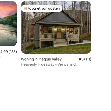
Favoriet van gasten
Topfavoriet van gasten
emiddelde beoordeling van 4,99 uit 5, 138 recensies
4,99 (138)
e
Woning in Maggie Valley
Gemiddelde beoorde
5 (111)
Heavenly Hideaway - Verwarmd
zwembad! Verhard, huisdieren welkom
ecensies