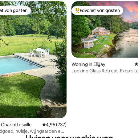
iet van gasten
Favoriet van gasten
iet van gasten
Topfavoriet van gasten
Woning in Ellijay
G
Looking Glass Retreat-Exquisit
van 4,88 uit 5, 314 recensies
Waterfront Home
 Charlottesville
Gemiddelde beoordeling van 4,95 uit 5, 737 r
4,95 (737)
ndgoed, huisje, wijngaarden en