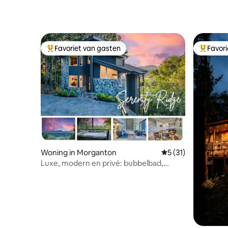
Favoriet van gasten
Favor
Topfavoriet van gasten
Topfavor
Woning in Morganton
Gemiddelde beoorde
5 (31)
Luxe, modern en privé: bubbelbad,
uitzicht op de bergen, vuurplaats