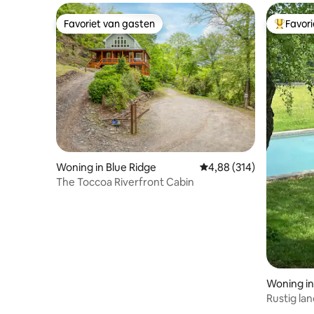
Favoriet van gasten
Favor
Favoriet van gasten
Topfavor
Woning in Blue Ridge
Gemiddelde beoordeling 
4,88 (314)
The Toccoa Riverfront Cabin
Woning in
Rustig la
C'ville