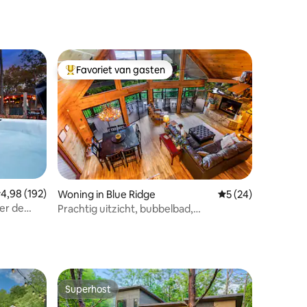
ecensies
Favoriet van gasten
Topfavoriet van gasten
ecensies
emiddelde beoordeling van 4,98 uit 5, 192 recensies
4,98 (192)
Woning in Blue Ridge
Gemiddelde beoorde
5 (24)
er de
Prachtig uitzicht, bubbelbad,
g
spelletjesruimte, dicht bij de stad
Superhost
Superhost