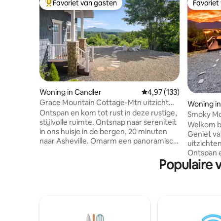
Favoriet van gasten
Favoriet
Topfavoriet van gasten
Favoriet
Woning in Candler
Gemiddelde beoordeling
4,97 (133)
Grace Mountain Cottage-Mtn uitzicht
Woning i
/Rustig+Privé
Ontspan en kom tot rust in deze rustige,
Smoky Mo
stijlvolle ruimte. Ontsnap naar sereniteit
Welkom b
in ons huisje in de bergen, 20 minuten
Geniet va
naar Asheville. Omarm een panoramisch
uitzichte
uitzicht op de bergen vanuit elke hoek
Ontspan en
van dit charmante toevluchtsoord.
Populaire 
het lands
Ontspan bij de vuurplaats buiten en
kopje kof
roostert s'mores onder de
rond het 
sterrenhemel. Geniet van dineren in de
uitgerust
buitenlucht met een achtergrond van
van een b
adembenemende zonsondergangen. Dit
populaire
gezellige huisje is geschikt voor 4
activitei