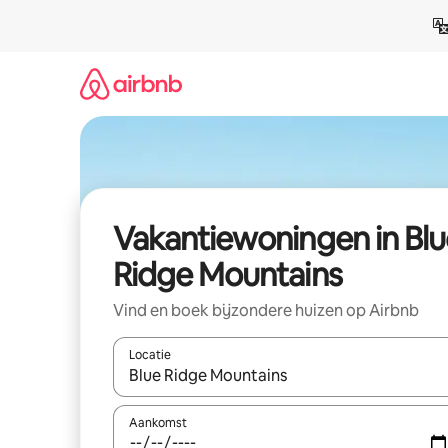
Ga
direct
naar
inhoud
Vakantiewoningen in Blu
Ridge Mountains
Vind en boek bijzondere huizen op Airbnb
Locatie
Wanneer er suggesties beschikbaar zijn, maak je 
Aankomst