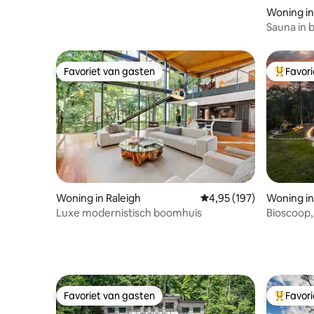
Woning in
Sauna in 
op de be
Favoriet van gasten
Favor
Favoriet van gasten
Topfavor
Woning in Raleigh
Gemiddelde beoordeling 
4,95 (197)
Woning in
Luxe modernistisch boomhuis
Bioscoop,
uitzicht!
Favoriet van gasten
Favor
Favoriet van gasten
Topfavor