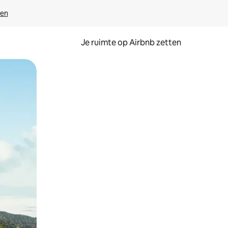
ven
Je ruimte op Airbnb zetten
ken of swipen.