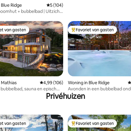
 Blue Ridge
Gemiddelde beoordeling van 5 uit 5, 104 r
5 (104)
boomhut + bubbelbad | Uitzicht
rgen
iet van gasten
Favoriet van gasten
iet van gasten
Topfavoriet van gasten
van 4,95 uit 5, 197 recensies
 Mathias
Gemiddelde beoordeling van 4,99 uit 5, 106 r
4,99 (106)
Woning in Blue Ridge
G
 bubbelbad, sauna en episch
Avonden in een bubbelbad ond
Privéhuizen
sterren op een eigen heuvelru
iet van gasten
Favoriet van gasten
iet van gasten
Topfavoriet van gasten