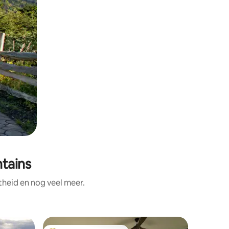
tains
theid en nog veel meer.
Woning i