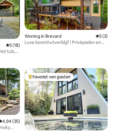
Woning in Brevard
Gemiddelde beoord
5 (3)
Luxe boomhutverblijf | Privépaden en
Gemiddelde beoordeling van 5 uit 5, 18 recensies
5 (18)
uitzichten!
Hot tub,
ecensies
Favoriet van gasten
Topfavoriet van gasten
Gemiddelde beoordeling van 4,94 uit 5, 35 recensies
4,94 (35)
Smoky
ecensies