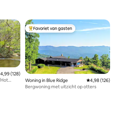
Favoriet van gasten
Topfavoriet van gasten
emiddelde beoordeling van 4,99 uit 5, 128 recensies
4,99 (128)
/Hot
Woning in Blue Ridge
Gemiddelde beoordeling
4,98 (126)
Bergwoning met uitzicht op otters