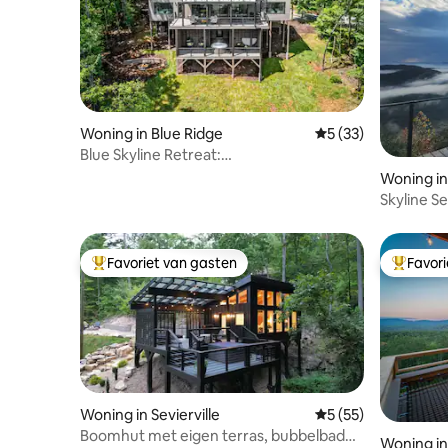
Woning in Blue Ridge
Gemiddelde beoorde
5 (33)
Blue Skyline Retreat:
bubbelbad|vuurplaats|geweldig uitzicht
Woning in 
Skyline Se
uitzichte
Favoriet van gasten
Favor
Topfavoriet van gasten
Topfavor
Woning in Sevierville
Gemiddelde beoorde
5 (55)
Boomhut met eigen terras, bubbelbad
Woning in 