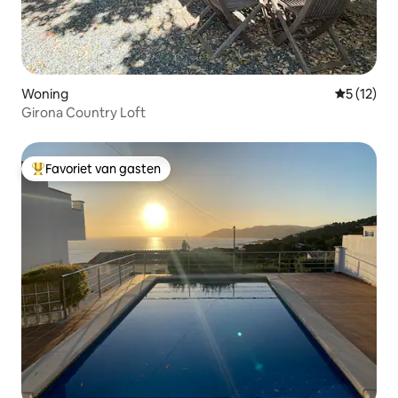
Woning
Gemiddelde
5 (12)
Girona Country Loft
Favoriet van gasten
Topfavoriet van gasten