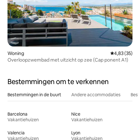
Woning
Gemiddelde be
4,83 (35)
Overloopzwembad met uitzicht op zee (Cap ponent A1)
Bestemmingen om te verkennen
Bestemmingen in de buurt
Andere accommodaties
Best
Barcelona
Nice
Vakantiehuizen
Vakantiehuizen
Valencia
Lyon
Vakantiehuizen
Vakantiehuizen