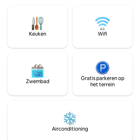
authentieke, comfortabele en
bevoorrechte plek
charmante ervaring. Je kunt genieten
gevestigd. Kom alleen, met je partner,
van uitzicht op het kasteel van Begur,
familie of vrienden. Tegen 
terwijl je wordt omringd door
dagelijkse bijbetal
restaurants, winkels en het bruisende
meenemen :) We kijken ernaar uit om je
lokale leven. Een ideale plek om te
Keuken
Wifi
te zien!
ontspannen en jezelf onder te
dompelen in de mediterrane essentie.
Gratis parkeren op
Zwembad
het terrein
Airconditioning