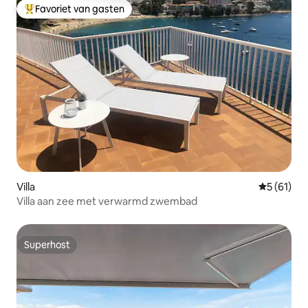
Favoriet van gasten
Topfavoriet van gasten
Villa
Gemiddelde
5 (61)
Villa aan zee met verwarmd zwembad
Superhost
Superhost