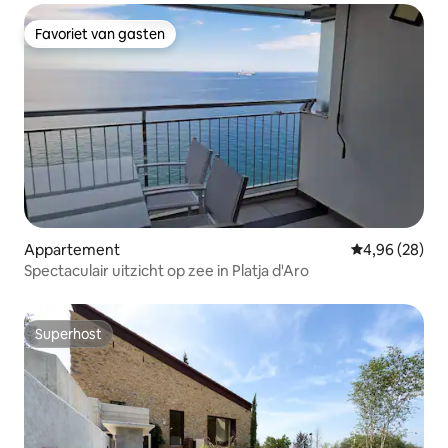
Favoriet van gasten
Favoriet van gasten
Appartement
Gemiddelde be
4,96 (28)
Spectaculair uitzicht op zee in Platja d'Aro
Superhost
Superhost