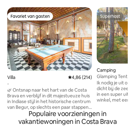
Favoriet van gasten
Superhost
Favoriet van gasten
Superhost
Camping
Glamping Tent Pla 
Villa
Gemiddelde beoordeling van 4,86
4,86 (214)
Ik nodig je uit om
-
dicht bij de zee wak
🌿 Ontsnap naar het hart van de Costa
in een super uitg
Brava en verblijf in dit majestueuze huis
winkel, met een b
in Indiase stijl in het historische centrum
comfortabele kus
van Begur, op slechts een paar stappen
vaste muskietenne
Populaire voorzieningen in
van het kasteel en het centrale plein.
stopcontacten en 
Perfect voor gezinnen,
vakantiewoningen in Costa Brava
garanderen rust e
vriendengroepen of koppels, deze
aandacht! Boek het perfecte ontbijt. We
historische woning biedt een
vertellen je de g