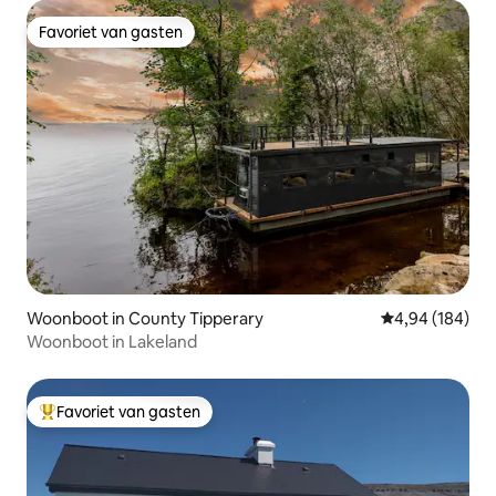
Favoriet van gasten
Favoriet van gasten
Woonboot in County Tipperary
Gemiddelde beo
4,94 (184)
Woonboot in Lakeland
Favoriet van gasten
Topfavoriet van gasten