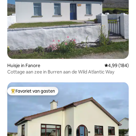
Huisje in Fanore
Gemiddelde beo
4,99 (184)
Cottage aan zee in Burren aan de Wild Atlantic Way
Favoriet van gasten
Topfavoriet van gasten