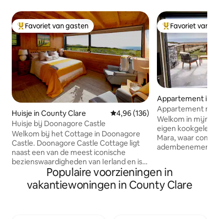
Favoriet van gasten
Favoriet van g
Topfavoriet van gasten
Topfavoriet van 
Appartement in L
na
Appartement met b
Huisje in County Clare
Gemiddelde beoordeling van 4,96
4,96 (136)
zee
Welkom in mijn l
Huisje bij Doonagore Castle
eigen kookgelegen
Welkom bij het Cottage in Doonagore
Mara, waar comfo
Castle. Doonagore Castle Cottage ligt
adembenemend uit
naast een van de meest iconische
ontmoet voor een
bezienswaardigheden van Ierland en is
toevluchtsoord. I
Populaire voorzieningen in
zorgvuldig gerenoveerd door de
appartement 'An 
eigenaren van het kasteel, waarbij
vakantiewoningen in County Clare
toevluchtsoord betekent. 
authentieke 300 jaar oude kenmerken
ruime oase die is 
zijn gecombineerd met moderne
behoeften te voldo
voorzieningen om gasten een unieke
de zachte omhelzi
vakantie-ervaring te bieden. Het dorp