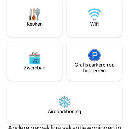
bed na een dag vol
Doolin, beroemd om zijn muziek en
de rust van je privé
culinaire hoogstandjes, ligt op 10-15
de moderne en su
minuten lopen, de dramatische, niet te
compleet met ha
missen Cliffs of Moher op een klein
verjongende douc
Keuken
Wifi
stukje rijden en een spectaculair 14e-
eeuws kasteel direct naast de deur.
Gratis parkeren op
Zwembad
het terrein
Airconditioning
Andere geweldige vakantiewoningen in