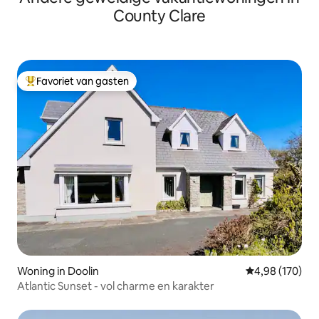
County Clare
Favoriet van gasten
Topfavoriet van gasten
Woning in Doolin
Gemiddelde beo
4,98 (170)
Atlantic Sunset - vol charme en karakter