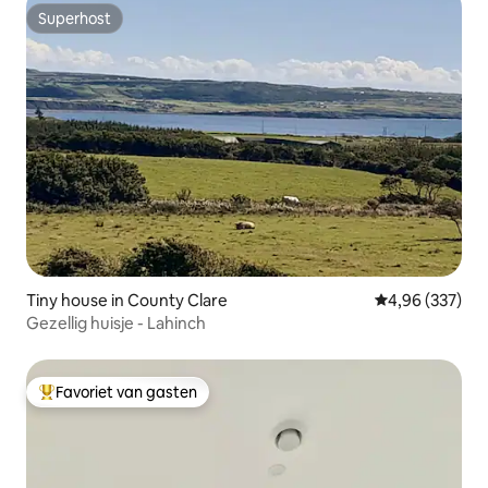
Superhost
Superhost
Tiny house in County Clare
Gemiddelde beo
4,96 (337)
Gezellig huisje - Lahinch
Favoriet van gasten
Topfavoriet van gasten