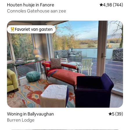
Houten huisje in Fanore
Gemiddelde beo
4,98 (744)
Connoles Gatehouse aan zee
Favoriet van gasten
Topfavoriet van gasten
Woning in Ballyvaughan
Gemiddelde
5 (39)
Burren Lodge