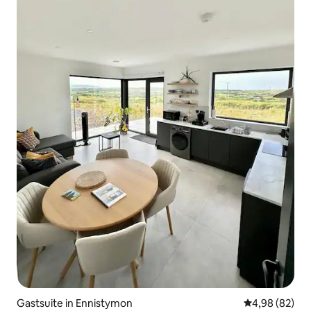
Gastsuite in Ennistymon
Gemiddelde be
4,98 (82)