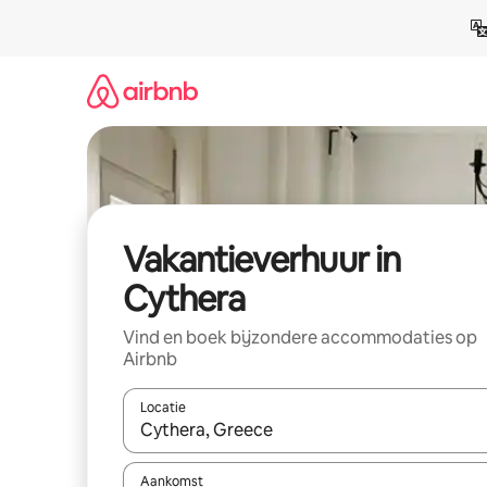
Ga
direct
naar
inhoud
Vakantieverhuur in
Cythera
Vind en boek bijzondere accommodaties op
Airbnb
Locatie
Wanneer er suggesties beschikbaar zijn, maak je 
Aankomst