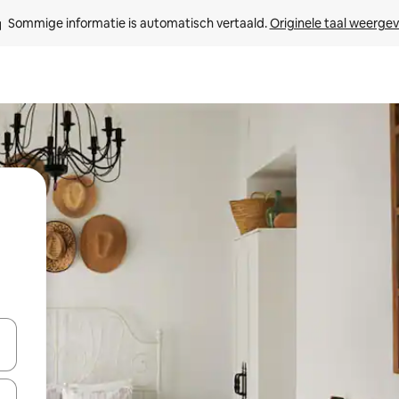
Sommige informatie is automatisch vertaald. 
Originele taal weerge
een keuze met je de pijltjestoetsen omhoog en omlaag, óf door te tik