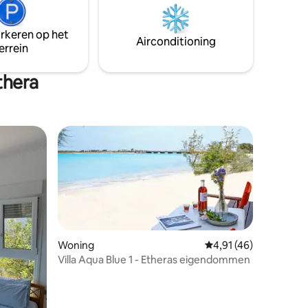
terwijl het warme, bruisende water
st met
spanning wegsmelt en je geest verjong.
arkeren op het
Airconditioning
errein
thera
Woning
Gemiddelde beoordelin
4,91 (46)
Villa Aqua Blue 1 - Etheras eigendommen
recensies