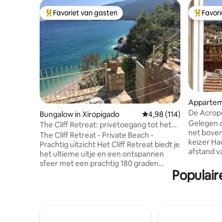
Favoriet van gasten
Favor
Topfavoriet van gasten
Topfavor
Apparte
De Acropol
Bungalow in Xiropigado
Gemiddelde beoordeling
4,98 (114)
Gelegen a
The Cliff Retreat: privétoegang tot het
net boven
strand - zeezicht
The Cliff Retreat - Private Beach -
keizer Ha
Prachtig uitzicht Het Cliff Retreat biedt je
afstand v
het ultieme uitje en een ontspannen
ons speci
sfeer met een prachtig 180 graden
gevuld me
Populair
uitzicht over de Argolische Golf. Een
ambacht,
volledig unieke ervaring, maak een
uitzicht op h
wandeling naar beneden stenen
oudste en
gesneden trappen door een eigen
Athene, d
ingang naar een helderblauw water
winkelen,
kiezelstrand. Elke kamer is ontworpen