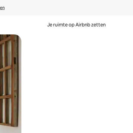
ven
Je ruimte op Airbnb zetten
ken of swipen.