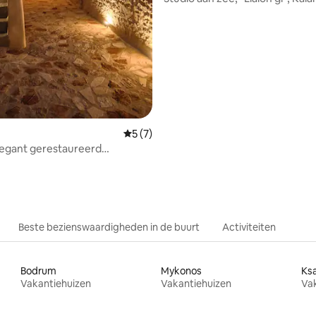
South Pilion
Gemiddelde beoordeling van 5 uit 5, 7 r
5 (7)
 Elegant gerestaureerd
el huisje
Beste bezienswaardigheden in de buurt
Activiteiten
Bodrum
Mykonos
Ks
Vakantiehuizen
Vakantiehuizen
Va