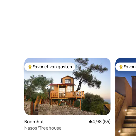
Favoriet van gasten
Favor
Topfavoriet van gasten
Topfavor
Boomhut
Gemiddelde beoordeling
4,98 (55)
Nasos 'Treehouse