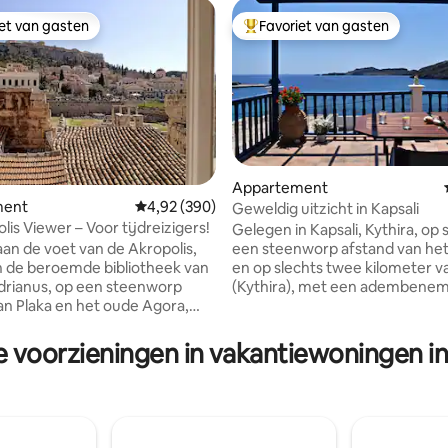
iet van gasten
Favoriet van gasten
iet van gasten
Topfavoriet van gasten
Appartement
ment
Gemiddelde beoordeling van 4,92 uit 5, 390 r
4,92 (390)
Geweldig uitzicht in Kapsali
is Viewer – Voor tijdreizigers!
Gelegen in Kapsali, Kythira, op 
 van 4,98 uit 5, 114 recensies
een steenworp afstand van het
an de voet van de Akropolis,
en op slechts twee kilometer 
 de beroemde bibliotheek van
(Kythira), met een adembene
drianus, op een steenworp
uitzicht over de baai en het Ve
an Plaka en het oude Agora,
kasteel. Het huis bevindt zich op de
aal ontworpen appartement,
begane grond van een twee
t antieke Griekse meubels en
e voorzieningen in vakantiewoningen i
verdiepingen tellende resident
 biedt een adembenemend
vanaf de hoofdweg), terwijl he
et Parthenon. Dit is de
toegang heeft tot de strandwe
 meest bruisende wijk van
eigen trap. Alle kamers zijn voorzien van
e perfecte plek om te
airconditioning en slaapkamer
 dineren en