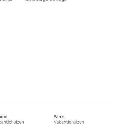
ecensies
amil
Paros
kantiehuizen
Vakantiehuizen