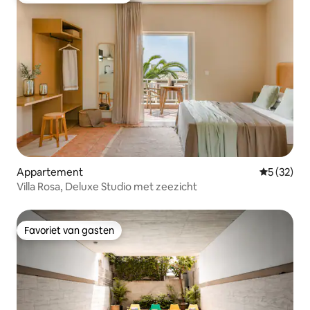
Appartement
Gemiddelde
5 (32)
Villa Rosa, Deluxe Studio met zeezicht
Favoriet van gasten
Favoriet van gasten