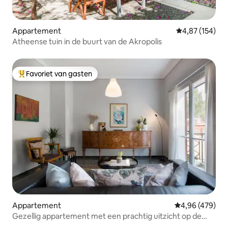
Appartement
Gemiddelde beo
4,87 (154)
Atheense tuin in de buurt van de Akropolis
Favoriet van gasten
Topfavoriet van gasten
Appartement
Gemiddelde beo
4,96 (479)
Gezellig appartement met een prachtig uitzicht op de
Akropolis