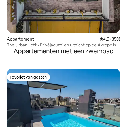
Appartement
Gemiddelde be
4,9 (350)
The Urban Loft • Privéjacuzzi en uitzicht op de Akropolis
Appartementen met een zwembad
Favoriet van gasten
Favoriet van gasten