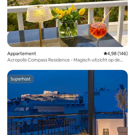
Appartement
Gemiddelde beo
4,98 (146)
Acropolis Compass Residence - Magisch uitzicht op de
AKROPOLIS
Superhost
Superhost