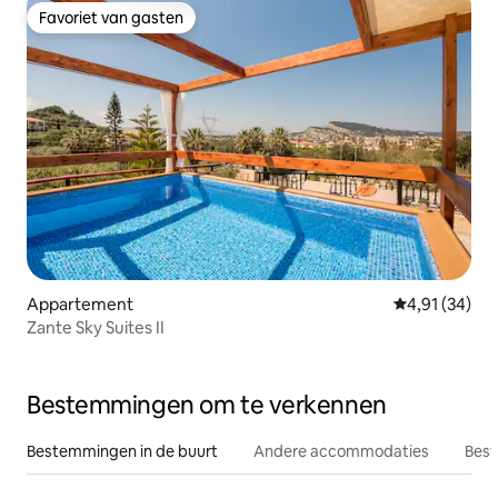
Favoriet van gasten
Favoriet van gasten
Appartement
Gemiddelde be
4,91 (34)
Zante Sky Suites II
Bestemmingen om te verkennen
Bestemmingen in de buurt
Andere accommodaties
Best