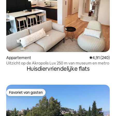
Appartement
Gemiddelde beo
4,91 (240)
Uitzicht op de Akropolis Lux 250 m van museum en metro
Huisdiervriendelijke flats
Favoriet van gasten
Favoriet van gasten