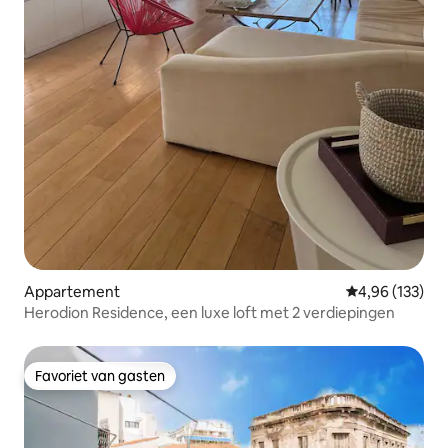
Appartement
Gemiddelde beo
4,96 (133)
Herodion Residence, een luxe loft met 2 verdiepingen
Favoriet van gasten
Favoriet van gasten