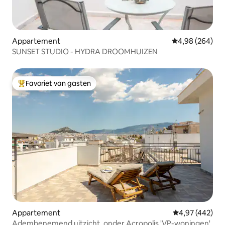
Appartement
Gemiddelde beo
4,98 (264)
SUNSET STUDIO - HYDRA DROOMHUIZEN
Favoriet van gasten
Topfavoriet van gasten
Appartement
Gemiddelde beo
4,97 (442)
Adembenemend uitzicht, onder Acropolis 'VP-woningen'