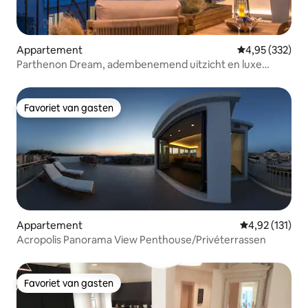
Appartement
Gemiddelde beo
4,95 (332)
Parthenon Dream, adembenemend uitzicht en luxe
pergola
Favoriet van gasten
Favoriet van gasten
Appartement
Gemiddelde beo
4,92 (131)
Acropolis Panorama View Penthouse/Privéterrassen
Favoriet van gasten
Favoriet van gasten