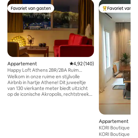
Favoriet van gasten
Favoriet van g
Favoriet van gasten
Topfavoriet van 
Appartement
Gemiddelde beoordeling van 4,92
4,92 (140)
Happy Loft Athens 2BR/2BA Ruim
appartement
Welkom in onze ruime en stijlvolle
Airbnb in hartje Athene! Dit juweeltje
van 130 vierkante meter biedt uitzicht
op de iconische Akropolis, rechtstreeks
vanuit je raam. Met twee gezellige
slaapkamers en twee onberispelijke
badkamers is het perfect voor gezinnen
of vrienden die op zoek zijn naar
Appartement
comfort en gemak. Dompel jezelf onder
KORI Boutique Ap
in de rijke geschiedenis en levendige
KORI Boutique Apa
cultuur van Athene, op een steenworp