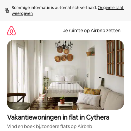
Ga
Sommige informatie is automatisch vertaald. 
Originele taal 
direct
weergeven
naar
inhoud
Je ruimte op Airbnb zetten
Vakantiewoningen in flat in Cythera
Vind en boek bijzondere flats op Airbnb