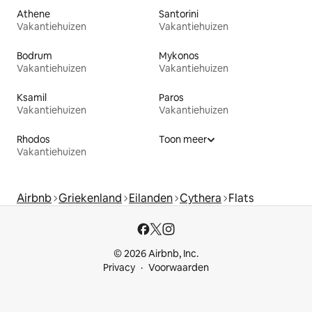
Athene
Santorini
Vakantiehuizen
Vakantiehuizen
Bodrum
Mykonos
Vakantiehuizen
Vakantiehuizen
Ksamil
Paros
Vakantiehuizen
Vakantiehuizen
Rhodos
Toon meer
Vakantiehuizen
Airbnb
Griekenland
Eilanden
Cythera
Flats
© 2026 Airbnb, Inc.
Privacy
Voorwaarden