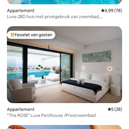
Appartement
Gemiddelde be
4,99 (78)
Luxe 2BD huis met privégebruik van zwembad,
fitnessruimte, barbecue
Favoriet van gasten
Topfavoriet van gasten
Appartement
Gemiddelde
5 (28)
"The ROSE" Luxe Penthouse /Privézwembad