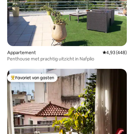
Appartement
Gemiddelde beo
4,93 (448)
Penthouse met prachtig uitzicht in Nafplio
Favoriet van gasten
Topfavoriet van gasten