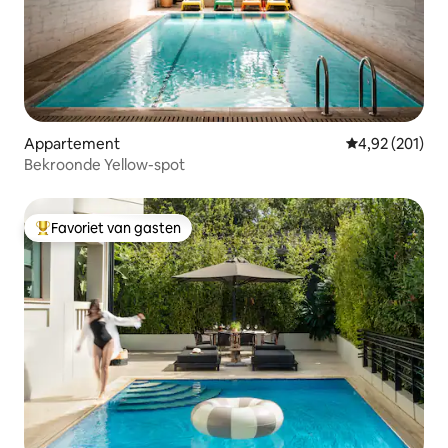
Appartement
Gemiddelde beo
4,92 (201)
Bekroonde Yellow-spot
Favoriet van gasten
Topfavoriet van gasten