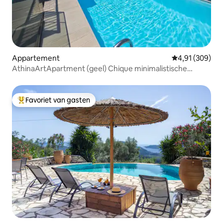
Appartement
Gemiddelde beo
4,91 (309)
AthinaArtApartment (geel) Chique minimalistische
loft/zwembad
Favoriet van gasten
Topfavoriet van gasten