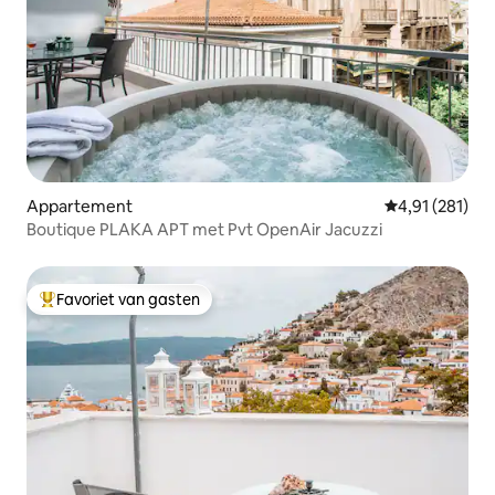
Appartement
Gemiddelde beo
4,91 (281)
Boutique PLAKA APT met Pvt ΟpenAir Jacuzzi
Favoriet van gasten
Topfavoriet van gasten