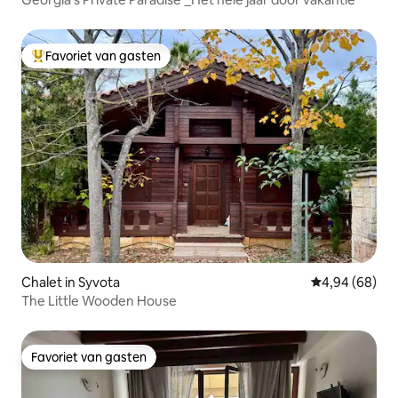
Favoriet van gasten
Topfavoriet van gasten
Chalet in Syvota
Gemiddelde be
4,94 (68)
The Little Wooden House
Favoriet van gasten
Favoriet van gasten