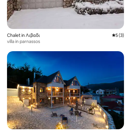
Chalet in Λιβαδι
Gemiddeld
5 (3)
villa in parnassos