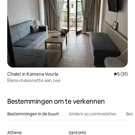
Chalet in Kamena Vourla
Gemiddelde
5 (31)
Elena maisonette aan zee
Bestemmingen om te verkennen
Bestemmingen in de buurt
Andere accommodaties
Best
Athene
Santorini