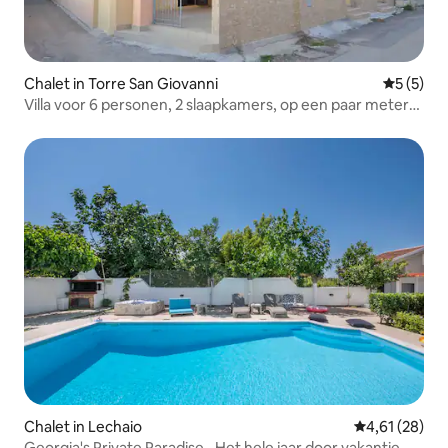
Chalet in Torre San Giovanni
Gemiddeld
5 (5)
Villa voor 6 personen, 2 slaapkamers, op een paar meter
van
Chalet in Lechaio
Gemiddelde be
4,61 (28)
Georgia's Private Paradise _Het hele jaar door vakantie