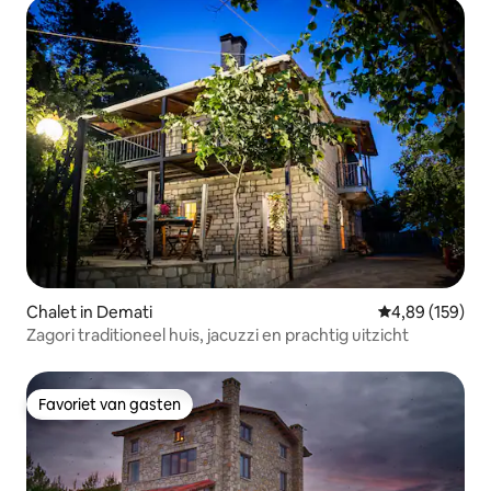
Chalet in Demati
Gemiddelde beo
4,89 (159)
Zagori traditioneel huis, jacuzzi en prachtig uitzicht
Favoriet van gasten
Favoriet van gasten