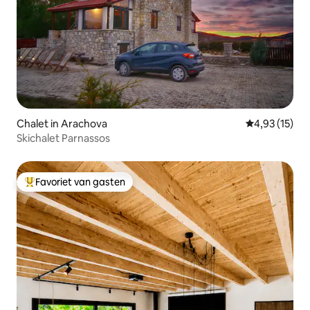
Chalet in Arachova
Gemiddelde be
4,93 (15)
Skichalet Parnassos
Favoriet van gasten
Topfavoriet van gasten