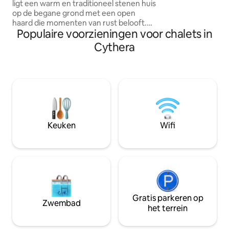
ligt een warm en traditioneel stenen huis
een omheinde buit
op de begane grond met een open
en authentieke b
haard die momenten van rust belooft.
natuur, ideaal voo
Populaire voorzieningen voor chalets in
Het huis is gelegen aan de hoofdweg
uitstapjes, traditi
van het dorp, met gemakkelijke
Cythera
bergactiviteiten.
toegang. Tegelijkertijd ligt het op
slechts een paar kilometer van het
skigebied Parnassos, waardoor het de
perfecte uitvalsbasis is om te skiën of
eenvoudige excursies in het
besneeuwde landschap te maken. Een
warme, gastvrije plek, ideaal voor stellen
en vrienden die de authentieke
Keuken
Wifi
Parnassus-ervaring willen ervaren.
Gratis parkeren op
Zwembad
het terrein