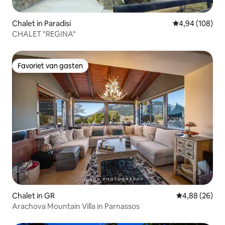
Chalet in Paradisi
Gemiddelde beo
4,94 (108)
CHALET "REGINA"
Favoriet van gasten
Favoriet van gasten
Chalet in GR
Gemiddelde be
4,88 (26)
Arachova Mountain Villa in Parnassos