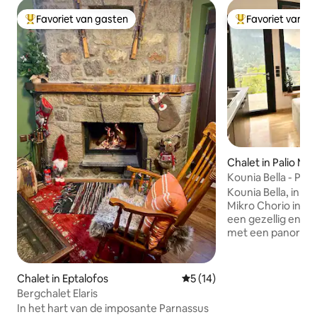
Favoriet van gasten
Favoriet van g
Topfavoriet van gasten
Topfavoriet van 
Chalet in Palio Mi
Kounia Bella - Pali
Kounia Bella, in he
Mikro Chorio in de 
een gezellig en vol
met een panoramis
bos en de toppen v
voor stellen en g
comfortabele bed
Chalet in Eptalofos
Gemiddelde beoordeling van 
5 (14)
een georganiseerd
Bergchalet Elaris
voorzieningen voo
In het hart van de imposante Parnassus
verblijf. Het is hu