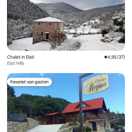
Chalet in Elati
Gemiddelde be
4,95 (37)
Elati Hills
Favoriet van gasten
Favoriet van gasten