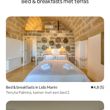
Bed & breakfasts met terras
Bed & breakfasts in Lido Marini
Gemiddelde 
4,8 (5)
Tenuta Palmira, kamer met een bed 2