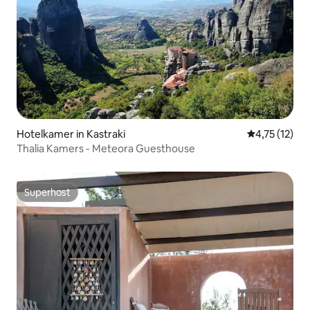
Hotelkamer in Kastraki
Gemiddelde be
4,75 (12)
Thalia Kamers - Meteora Guesthouse
Superhost
Superhost