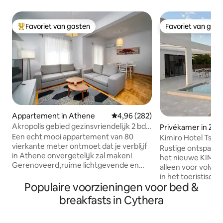
Favoriet van gasten
Favoriet van gas
Topfavoriet van gasten
Favoriet van gas
Appartement in Athene
Gemiddelde beoordeling van 4,96
4,96 (282)
Akropolis gebied gezinsvriendelijk 2 bdr
Privékamer in Zak
appartement
Een echt mooi appartement van 80
Kimiro Hotel Tsilivi
vierkante meter ontmoet dat je verblijf
Rustige ontspanni
in Athene onvergetelijk zal maken!
het nieuwe KIMIRO
Gerenoveerd,ruime lichtgevende en
alleen voor volwas
gezellige, gelegen in de beroemde
in het toeristische 
Acropolis gebied,vol met cafes/bars en
Populaire voorzieningen voor bed &
oosten van het eila
restaurants. Je loopt gemakkelijk naar
strand ligt op 500
breakfasts in Cythera
Acropolis,het Parthenon en Plaka en het
accommodatie besc
metrostation ligt op slechts een paar
airconditioning, s
minuten afstand! Het appartement ligt