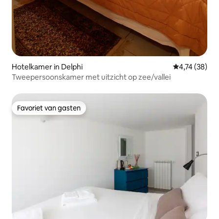
Hotelkamer in Delphi
Gemiddelde be
4,74 (38)
Tweepersoonskamer met uitzicht op zee/vallei
Favoriet van gasten
Favoriet van gasten