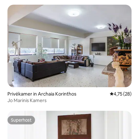
Privékamer in Archaia Korinthos
Gemiddelde be
4,75 (28)
Jo Marinis Kamers
Superhost
Superhost