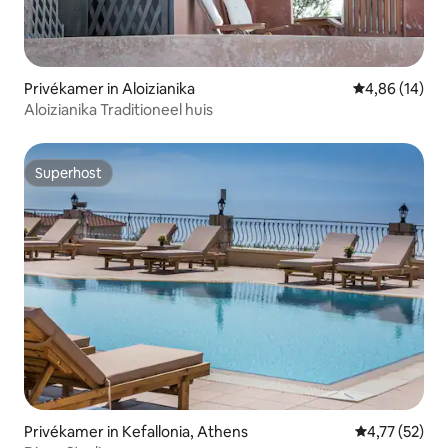
Privékamer in Aloizianika
Gemiddelde be
4,86 (14)
Aloizianika Traditioneel huis
Superhost
Superhost
Privékamer in Kefallonia, Athens
Gemiddelde be
4,77 (52)