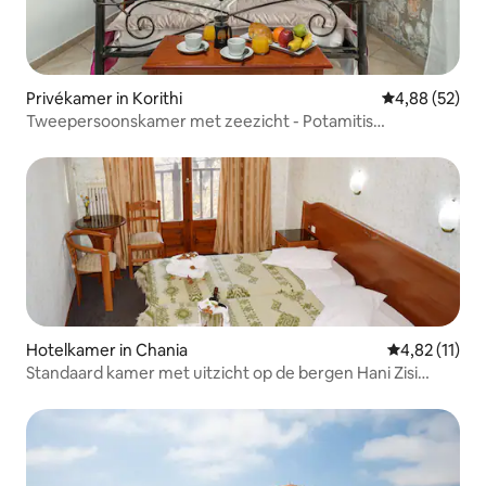
Privékamer in Korithi
Gemiddelde be
4,88 (52)
Tweepersoonskamer met zeezicht - Potamitis
Apartments
Hotelkamer in Chania
Gemiddelde be
4,82 (11)
Standaard kamer met uitzicht op de bergen Hani Zisi
Hotel Pilion