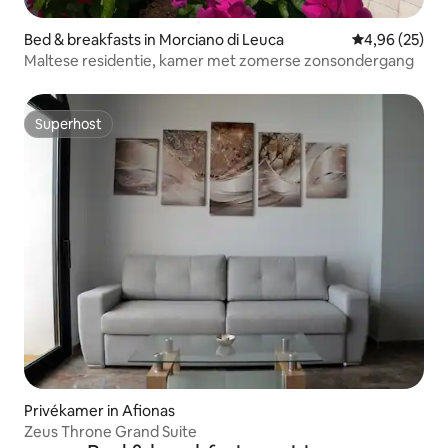
Bed & breakfasts in Morciano di Leuca
Gemiddelde be
4,96 (25)
Maltese residentie, kamer met zomerse zonsondergang
Superhost
Superhost
Privékamer in Afionas
Zeus Throne Grand Suite