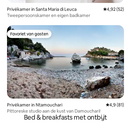
Privékamer in Santa Maria di Leuca
Gemiddelde be
4,92 (52)
Tweepersoonskamer en eigen badkamer
Favoriet van gasten
Favoriet van gasten
Privékamer in Ntamouchari
Gemiddelde b
4,9 (81)
Pittoreske studio aan de kust van Damouchari!
Bed & breakfasts met ontbijt