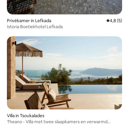
Privékamer in Lefkada
Gemiddelde 
4,8 (5)
Istoria Boetiekhotel Lefkada
Villa in Tsoukalades
Theano - Villa met twee slaapkamers en verwarmd
privézwembad