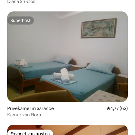
Diana Studios
Superhost
Superhost
Privékamer in Sarandë
Gemiddelde be
4,77 (62)
Kamer van Flora
Favoriet van gasten