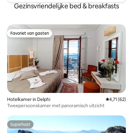
Gezinsvriendelijke bed & breakfasts
Favoriet van gasten
Favoriet van gasten
Hotelkamer in Delphi
Gemiddelde be
4,71 (62)
Tweepersoonskamer met panoramisch uitzicht
Superhost
Superhost