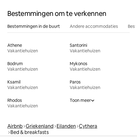
Bestemmingen om te verkennen
Bestemmingen in de buurt
Andere accommodaties
Best
Athene
Santorini
Vakantiehuizen
Vakantiehuizen
Bodrum
Mykonos
Vakantiehuizen
Vakantiehuizen
Ksamil
Paros
Vakantiehuizen
Vakantiehuizen
Rhodos
Toon meer
Vakantiehuizen
Airbnb
Griekenland
Eilanden
Cythera
Bed & breakfasts