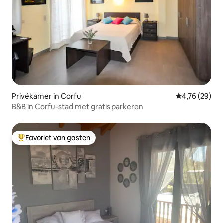
Privékamer in Corfu
Gemiddelde be
4,76 (29)
B&B in Corfu-stad met gratis parkeren
Favoriet van gasten
Topfavoriet van gasten