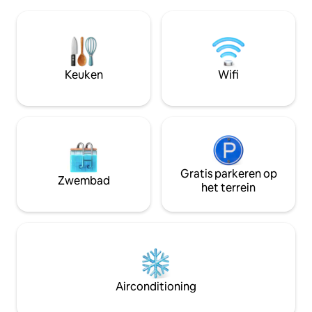
badkamer Het zwembad van 120 m2 zal
op 2 minuten lopen van het Akropolis
zelfs de meest ve
Museum en op 500 meter van Odeum
tevreden stellen. Het hotel biedt
van Herodes Atticus (Herodion
ligstoelen en paras
openluchttheater). De tempel van
het zwembad. Tegen een kleine
Olympion Zeus ligt op minder dan 500
vergoeding kunt u
Keuken
Wifi
meter van het appartement.
ontbijt bij het z
Gratis parkeren op
Zwembad
het terrein
Airconditioning