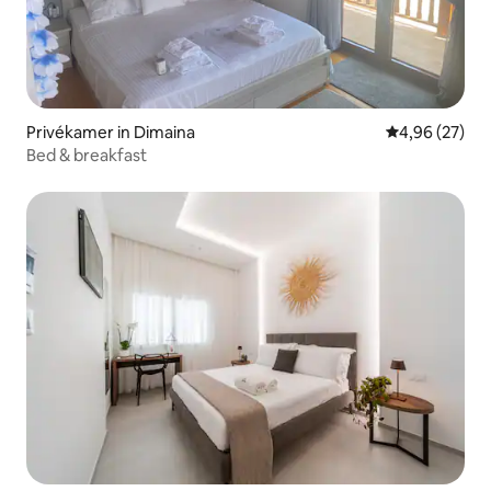
Privékamer in Dimaina
Gemiddelde be
4,96 (27)
Bed & breakfast