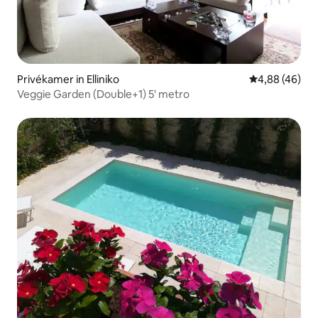
Privékamer in Elliniko
Gemiddelde be
4,88 (46)
Veggie Garden (Double+1) 5' metro