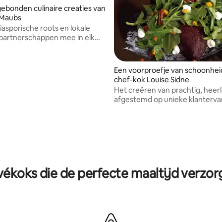
ebonden culinaire creaties van
 Maubs
iasporische roots en lokale
partnerschappen mee in elk
at ik creëer
Een voorproefje van schoonhe
chef-kok Louise Sidne
Het creëren van prachtig, heerl
afgestemd op unieke klanterva
vékoks die de perfecte maaltijd verzo