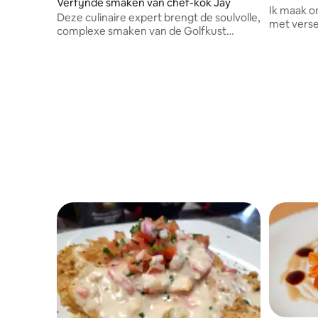
Verfijnde smaken van chef-kok Jay
Ik maak o
Deze culinaire expert brengt de soulvolle,
met verse
complexe smaken van de Golfkust
rechtstreeks naar je eetkamer en
combineert klassieke Franse techniek
met levendige Spaanse, Afrikaanse en
Caribische invloeden.