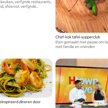
e keuken, verfijnde restaurants,
id, sfeervol, verfijnde
n.
Chef-kok tafel-supperclub
Eten gemaakt met passie om te
met familie en vrienden
eïnspireerd dineren door