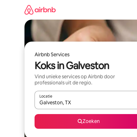
Ga
direct
naar
inhoud
Airbnb Services
Koks in Galveston
Vind unieke services op Airbnb door
professionals uit de regio.
Locatie
Wanneer er suggesties beschikbaar zijn, maak je 
Zoeken