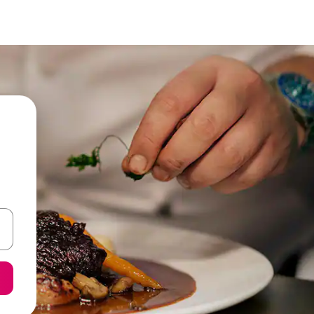
een keuze met je de pijltjestoetsen omhoog en omlaag, óf door te tik