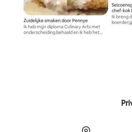
Seizoensg
chef-kok
Ik breng d
Zuidelijke smaken door Pennye
boerderij
Ik heb mijn diploma Culinary Arts met
gerecht d
onderscheiding behaald en ik heb het
diner voor een gouverneur gekookt.
Pri