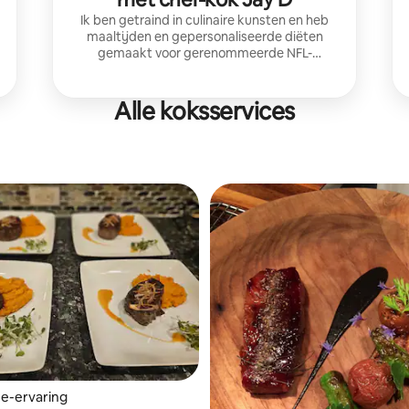
Ik ben getraind in culinaire kunsten en heb
maaltijden en gepersonaliseerde diëten
gemaakt voor gerenommeerde NFL-
spelers, en ik heb ook in restaurantkeukens
gewerkt! Doe mee aan de ervaring!!
Alle koksservices
ne-ervaring