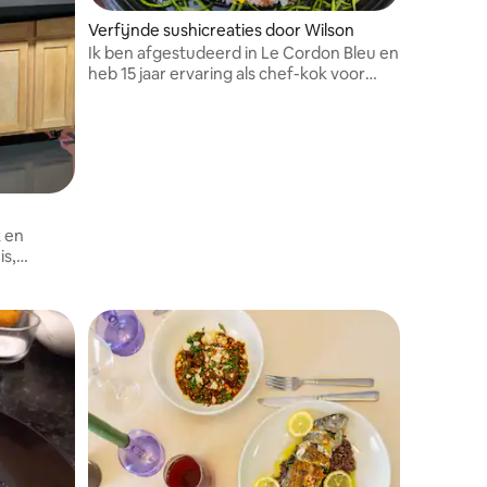
Verfijnde sushicreaties door Wilson
Ik ben afgestudeerd in Le Cordon Bleu en
heb 15 jaar ervaring als chef-kok voor
sushi.
k en
is,
en
nnen en
.