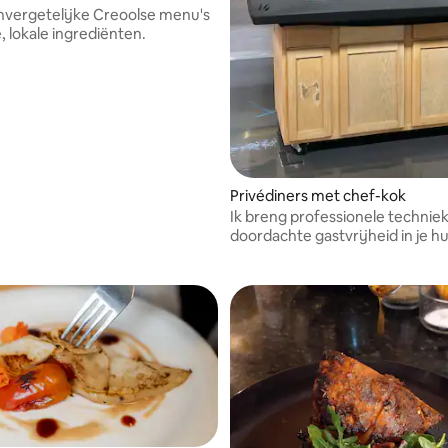
nvergetelijke Creoolse menu's
, lokale ingrediënten.
Privédiners met chef-kok
Ik breng professionele technie
doordachte gastvrijheid in je hu
waardoor seizoensgebonden,
gepersonaliseerde eetervaring
ontstaan, zodat je kunt ontspa
genieten van uitzonderlijk eten