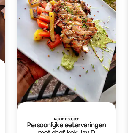
Kok in Houston
Persoonlijke eetervaringen
met chef-kok Jay D