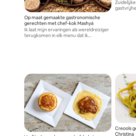
Zuidelijk
gastvrijhe
gerechte
Op maat gemaakte gastronomische
gerechten met chef-kok Mashyá
Ik laat mijn ervaringen als wereldreiziger
terugkomen in elk menu dat ik
samenstel. "Ik prikkel de smaakpapillen!"
Creools g
Christina