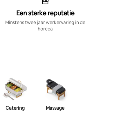
Een sterke reputatie
Minstens twee jaar werkervaring in de
horeca
Catering
Massage
Visagie
Haa