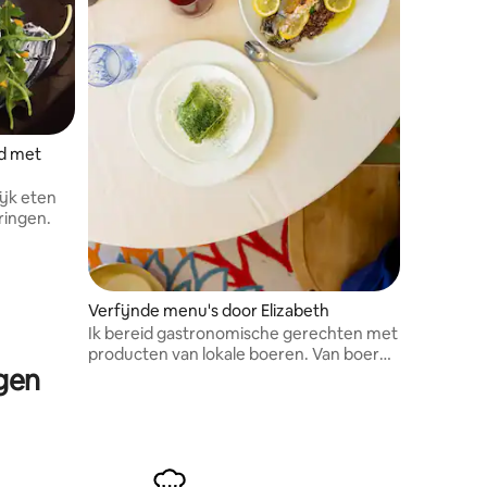
id met
ijk eten
ringen.
Verfijnde menu's door Elizabeth
Ik bereid gastronomische gerechten met
producten van lokale boeren. Van boer
rgen
tot bord.