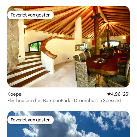
Favoriet van gasten
Favoriet van gasten
Koepel
Gemiddelde be
4,96 (26)
Flinthouse in het BambooPark - Droomhuis in Spessart -
Favoriet van gasten
Favoriet van gasten