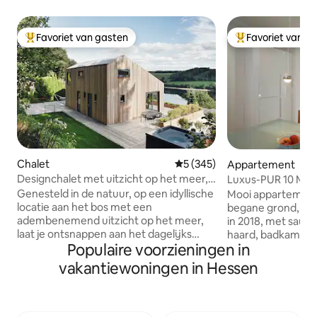
Favoriet van gasten
Favoriet van g
Topfavoriet van gasten
Topfavoriet van 
Chalet
Gemiddelde beoordeling van 5
5 (345)
Appartement
Designchalet met uitzicht op het meer,
Luxus-PUR 10 Min.
sauna, open haard en jacuzzi
Fare
Genesteld in de natuur, op een idyllische
Mooi appartement 
locatie aan het bos met een
begane grond, volledig
adembenemend uitzicht op het meer,
in 2018, met sauna
laat je ontsnappen aan het dagelijks
haard, badkamer 
Populaire voorzieningen in
leven. Wandel in het bos of het meer en
douche en volledi
geniet van een fietstocht met onze e-
Zeer centraal, 2 m
vakantiewoningen in Hessen
bikes. Als het koel is, warm je op in de
min. naar alle res
sauna of het verwarmde zwembad
en de mooie histo
voordat je jezelf op je gemak voelt met
10 min. langs deUr
een glas rode wijn bij de open haard. In
naar de zwemhal .