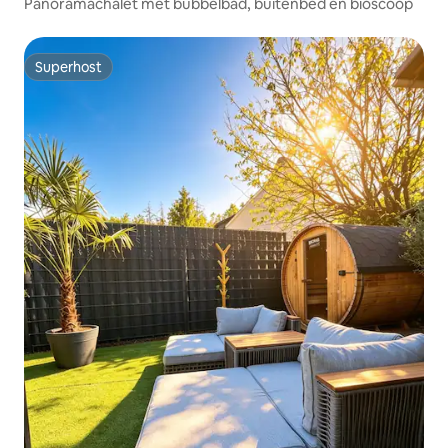
Panoramachalet met bubbelbad, buitenbed en bioscoop
Superhost
Superhost