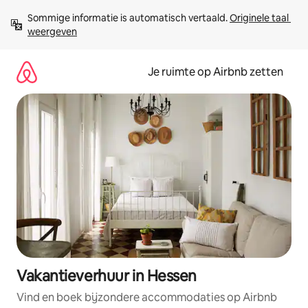
Ga
Sommige informatie is automatisch vertaald. 
Originele taal 
direct
weergeven
naar
inhoud
Je ruimte op Airbnb zetten
Vakantieverhuur in Hessen
Vind en boek bijzondere accommodaties op Airbnb