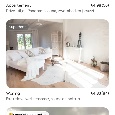
Appartement
Gemiddelde be
4,98 (50)
Privé-uitje - Panoramasauna, zwembad en jacuzzi
Superhost
Superhost
Woning
Gemiddelde be
4,83 (84)
Exclusieve wellnessoase, sauna en hottub