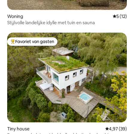
Woning
Gemiddelde
5 (12)
Stijlvolle landelijke idylle met tuin en sauna
Favoriet van gasten
Topfavoriet van gasten
Tiny house
Gemiddelde be
4,97 (39)