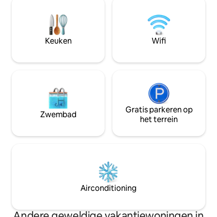
het warme seizoen kun je genieten van
minuten met de a
een duik in het zwembad of in het
de metro. Oberurse
kristalheldere meer (SUP/ kajak zijn ook
Großer Feldberg met veel
klaar) voordat je 's avonds naar sterren
excursiemogelijk
Keuken
Wifi
kijkt.
Gratis parkeren op
Zwembad
het terrein
Airconditioning
Andere geweldige vakantiewoningen in