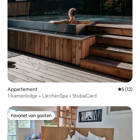
Appartement
Gemiddelde
5 (12)
1-kamerlodge + LärchenSpa + StubaiCard
Favoriet van gasten
Favoriet van gasten