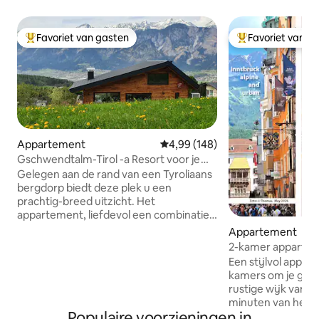
Favoriet van gasten
Favoriet van g
Topfavoriet van gasten
Topfavoriet van 
Appartement
Gemiddelde beoordeling van 4,99
4,99 (148)
Gschwendtalm-Tirol -a Resort voor je
Take-Time
Gelegen aan de rand van een Tyroliaans
bergdorp biedt deze plek u een
prachtig-breed uitzicht. Het
appartement, liefdevol een combinatie
van traditie en moderniteit, zal je laten
Appartement
kalmeren en je batterijen onmiddellijk
2-kamer appartem
opladen. Een nabijgelegen kabelbaan
airco, 2-3 persone
Een stijlvol appa
maakt het mogelijk om in de zomer en
kamers om je goed
winter allerlei bergsporten te
rustige wijk van I
beoefenen. Toch zullen zelfs degenen
minuten van het c
die zich gewoon 'blijven en ontspannen'
Populaire voorzieningen in
een stel of een g