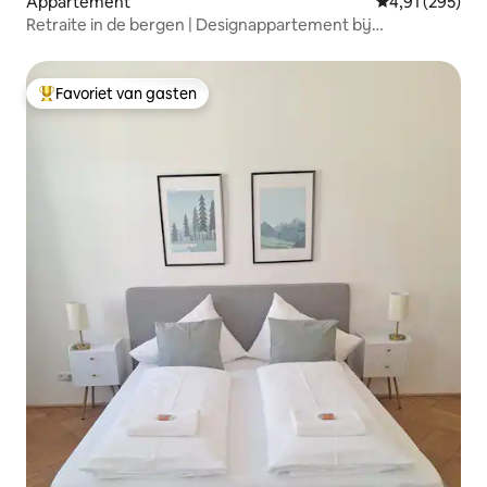
Appartement
Gemiddelde beo
4,91 (295)
Retraite in de bergen | Designappartement bij
wandelcentrum
Favoriet van gasten
Topfavoriet van gasten