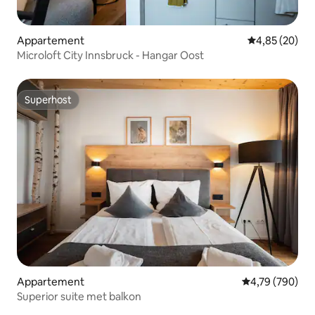
Appartement
Gemiddelde be
4,85 (20)
Microloft City Innsbruck - Hangar Oost
Superhost
Superhost
Appartement
Gemiddelde beo
4,79 (790)
Superior suite met balkon