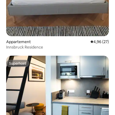
Appartement
Gemiddelde be
4,96 (27)
Innsbruck Residence
Superhost
Superhost