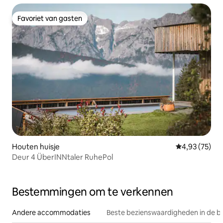
Favoriet van gasten
Favoriet van gasten
Houten huisje
Gemiddelde be
4,93 (75)
Deur 4 ÜberINNtaler RuhePol
Bestemmingen om te verkennen
Andere accommodaties
Beste bezienswaardigheden in de b