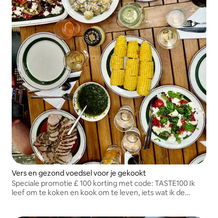
Vers en gezond voedsel voor je gekookt
Speciale promotie £ 100 korting met code: TASTE100 Ik
leef om te koken en kook om te leven, iets wat ik de
afgelopen 35 jaar met plezier heb gedaan. Mijn grootste
vreugde is het horen van gemompel van tevredenheid en