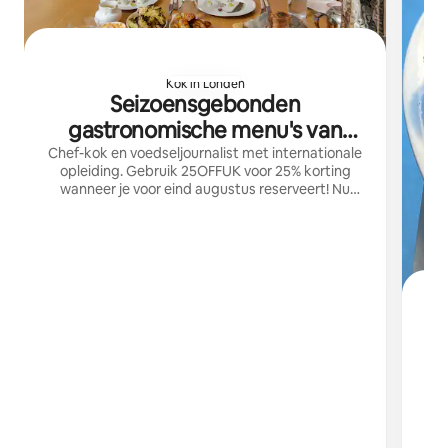
Kok in Londen
Seizoensgebonden
gastronomische menu's van
chef-kok Anna Jane
Chef-kok en voedseljournalist met internationale
opleiding. Gebruik 25OFFUK voor 25% korting
wanneer je voor eind augustus reserveert! Nu
reserveringen voor Kerstmis aan het aannemen!
Bekijk @annajanecarling voor meer informatie
S
g
va
h