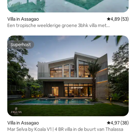
Villa in Assagao
Gemiddelde be
4,89 (53)
Een tropische weelderige groene 3bhk villa met
privézwembad
Superhost
Superhost
Villa in Assagao
Gemiddelde be
4,97 (38)
Mar Selva by Koala V1 | 4 BR villa in de buurt van Thalassa