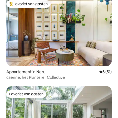
Favoriet van gasten
Topfavoriet van gasten
Appartement in Nerul
Gemiddelde
5 (51)
caénne: het Plantelier Collective
Favoriet van gasten
Favoriet van gasten