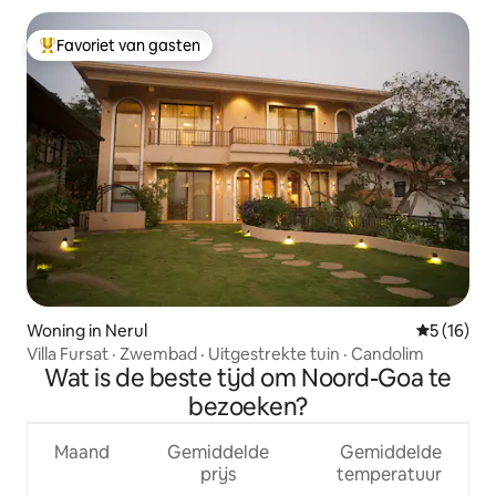
Favoriet van gasten
Topfavoriet van gasten
Woning in Nerul
Gemiddelde
5 (16)
Villa Fursat · Zwembad · Uitgestrekte tuin · Candolim
Wat is de beste tijd om Noord-Goa te
bezoeken?
Maand
Gemiddelde
Gemiddelde
prijs
temperatuur