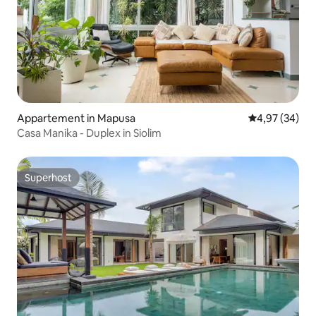
Appartement in Mapusa
Gemiddelde be
4,97 (34)
Casa Manika - Duplex in Siolim
Superhost
Superhost