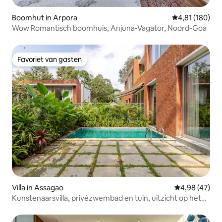
Boomhut in Arpora
Gemiddelde beo
4,81 (180)
Wow Romantisch boomhuis, Anjuna-Vagator, Noord-Goa
Favoriet van gasten
Favoriet van gasten
Villa in Assagao
Gemiddelde be
4,98 (47)
Kunstenaarsvilla, privézwembad en tuin, uitzicht op het
bos