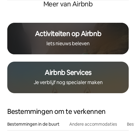
Meer van Airbnb
Activiteiten op Airbnb
Iets nieuws beleven
Airbnb Services
Je verblijf nog specialer maken
Bestemmingen om te verkennen
Bestemmingen in de buurt
Andere accommodaties
Best