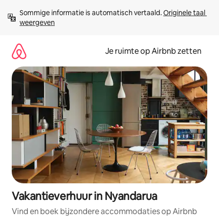
Ga
Sommige informatie is automatisch vertaald. 
Originele taal 
direct
weergeven
naar
inhoud
Je ruimte op Airbnb zetten
Vakantieverhuur in Nyandarua
Vind en boek bijzondere accommodaties op Airbnb