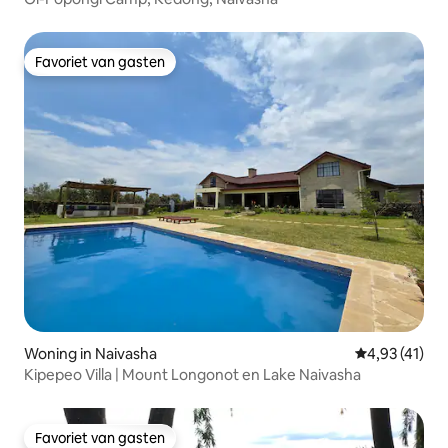
Favoriet van gasten
Favoriet van gasten
Woning in Naivasha
Gemiddelde be
4,93 (41)
Kipepeo Villa | Mount Longonot en Lake Naivasha
Favoriet van gasten
Favoriet van gasten