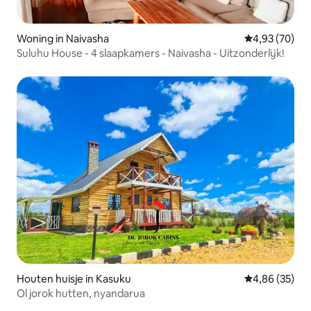
Woning in Naivasha
Gemiddelde be
4,93 (70)
Suluhu House - 4 slaapkamers - Naivasha - Uitzonderlijk!
Houten huisje in Kasuku
Gemiddelde be
4,86 (35)
Ol jorok hutten, nyandarua