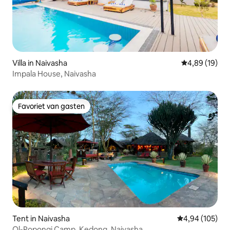
Villa in Naivasha
Gemiddelde be
4,89 (19)
Impala House, Naivasha
Favoriet van gasten
Favoriet van gasten
Tent in Naivasha
Gemiddelde beo
4,94 (105)
Ol-Popongi Camp, Kedong, Naivasha