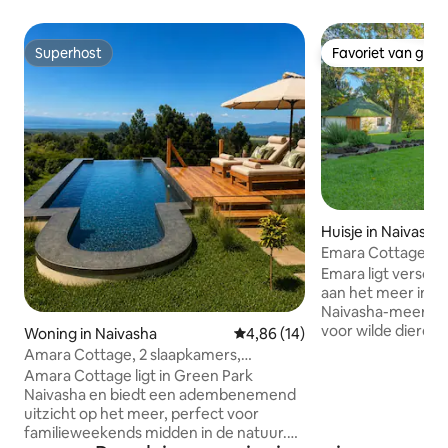
Superhost
Favoriet van gas
Superhost
Favoriet van gas
Huisje in Naivasha
Emara Cottage | 
Emara ligt versch
aan het meer in d
Naivasha-meer en 
voor wilde dieren.
Woning in Naivasha
Gemiddelde beoordeling van 4,8
4,86 (14)
haard en geniet va
Amara Cottage, 2 slaapkamers,
enkele minuten van h
zwembad, Green Park Naivasha
Amara Cottage ligt in Green Park
biedt plaats aan 
Naivasha en biedt een adembenemend
tweepersoonsbed i
uitzicht op het meer, perfect voor
een ensuite ronda
familieweekends midden in de natuur.
tweepersoonsbed.