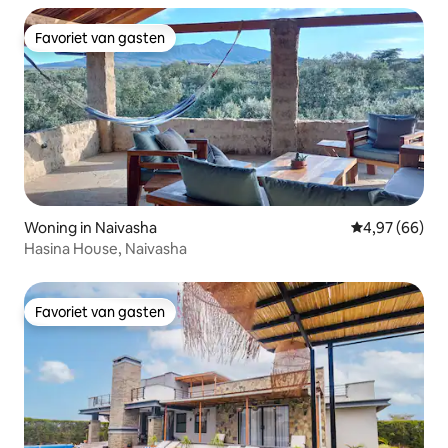
Favoriet van gasten
Favoriet van gasten
Woning in Naivasha
Gemiddelde be
4,97 (66)
Hasina House, Naivasha
Favoriet van gasten
Favoriet van gasten