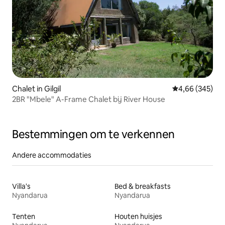
Chalet in Gilgil
Gemiddelde beo
4,66 (345)
2BR "Mbele" A-Frame Chalet bij River House
Bestemmingen om te verkennen
Andere accommodaties
Villa's
Bed & breakfasts
Nyandarua
Nyandarua
Tenten
Houten huisjes