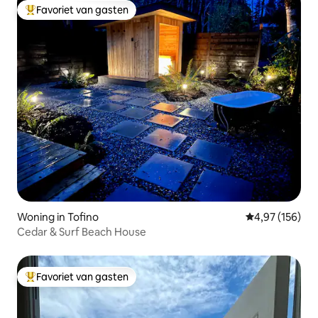
Favoriet van gasten
Topfavoriet van gasten
Woning in Tofino
Gemiddelde beo
4,97 (156)
Cedar & Surf Beach House
Favoriet van gasten
Topfavoriet van gasten