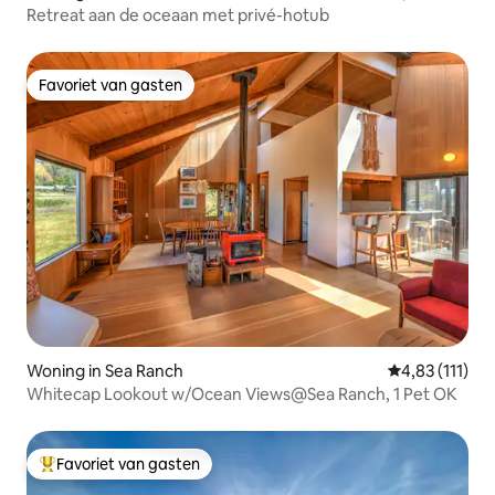
Retreat aan de oceaan met privé-hotub
Favoriet van gasten
Favoriet van gasten
Woning in Sea Ranch
Gemiddelde be
4,83 (111)
Whitecap Lookout w/Ocean Views@Sea Ranch, 1 Pet OK
Favoriet van gasten
Topfavoriet van gasten