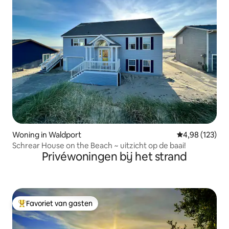
Woning in Waldport
Gemiddelde beo
4,98 (123)
Schrear House on the Beach ~ uitzicht op de baai!
Privéwoningen bij het strand
Favoriet van gasten
Topfavoriet van gasten