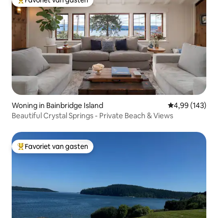
Topfavoriet van gasten
Woning in Bainbridge Island
Gemiddelde beo
4,99 (143)
Beautiful Crystal Springs - Private Beach & Views
Favoriet van gasten
Topfavoriet van gasten