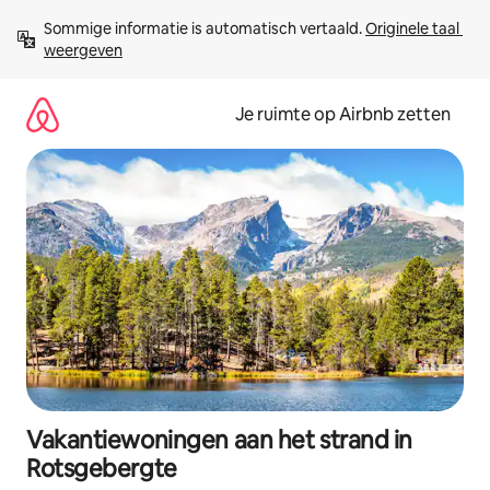
Ga
Sommige informatie is automatisch vertaald. 
Originele taal 
direct
weergeven
naar
inhoud
Je ruimte op Airbnb zetten
Vakantiewoningen aan het strand in
Rotsgebergte