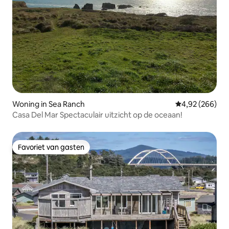
Woning in Sea Ranch
Gemiddelde beo
4,92 (266)
Casa Del Mar Spectaculair uitzicht op de oceaan!
Favoriet van gasten
Favoriet van gasten