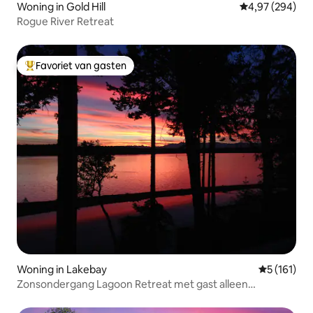
Woning in Gold Hill
Gemiddelde beo
4,97 (294)
Rogue River Retreat
Favoriet van gasten
Topfavoriet van gasten
Woning in Lakebay
Gemiddelde 
5 (161)
Zonsondergang Lagoon Retreat met gast alleen
zeevruchtenboerderij