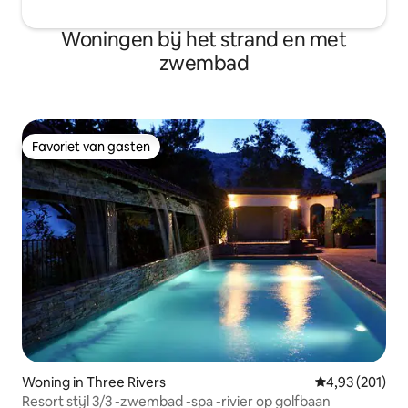
Woningen bij het strand en met
zwembad
Favoriet van gasten
Favoriet van gasten
Woning in Three Rivers
Gemiddelde beo
4,93 (201)
Resort stijl 3/3 -zwembad -spa -rivier op golfbaan