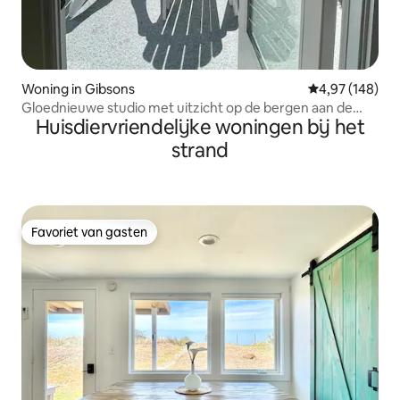
Woning in Gibsons
Gemiddelde beo
4,97 (148)
Gloednieuwe studio met uitzicht op de bergen aan de
Huisdiervriendelijke woningen bij het
oceaan
strand
Favoriet van gasten
Favoriet van gasten