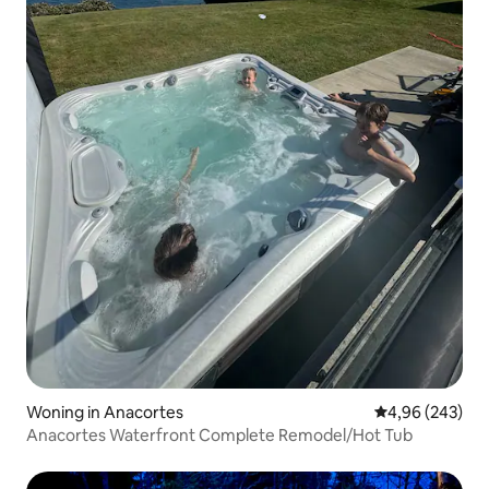
Woning in Anacortes
Gemiddelde beo
4,96 (243)
Anacortes Waterfront Complete Remodel/Hot Tub