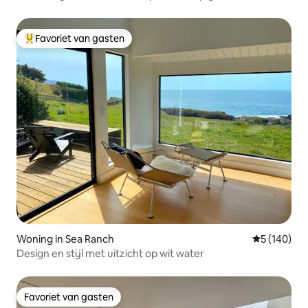
Favoriet van gasten
Topfavoriet van gasten
Woning in Sea Ranch
Gemiddelde 
5 (140)
Design en stijl met uitzicht op wit water
Favoriet van gasten
Favoriet van gasten