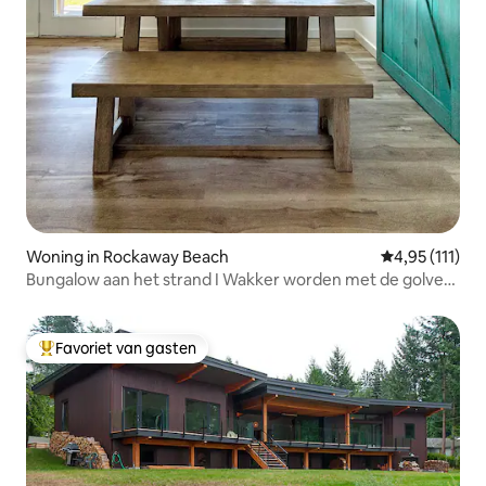
Woning in Rockaway Beach
Gemiddelde be
4,95 (111)
Bungalow aan het strand I Wakker worden met de golven
I Aan de oceaan
Favoriet van gasten
Topfavoriet van gasten