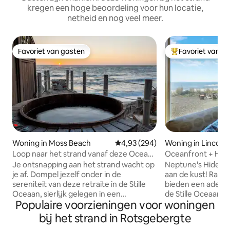
kregen een hoge beoordeling voor hun locatie,
netheid en nog veel meer.
Favoriet van gasten
Favoriet van g
Favoriet van gasten
Topfavoriet van 
Woning in Moss Beach
Gemiddelde beoordeling van 4,93
4,93 (294)
Woning in Lincoln
Loop naar het strand vanaf deze Ocean
Oceanfront + Hon
Front Home
Idyllisch strandhui
Je ontsnapping aan het strand wacht op
Neptune's Hideawa
je af. Dompel jezelf onder in de
aan de kust! Ramen van vloer tot plafond
sereniteit van deze retraite in de Stille
bieden een ademb
Oceaan, sierlijk gelegen in een
de Stille Oceaan e
Populaire voorzieningen voor woningen
afgelegen strand op slechts 25 minuten
de warmte van een
ten zuiden van San Francisco. Dit huis
op. Met uitnodige
bij het strand in Rotsgebergte
met 2 bedden / 2 badkamers biedt een
ontspannen sfeer 