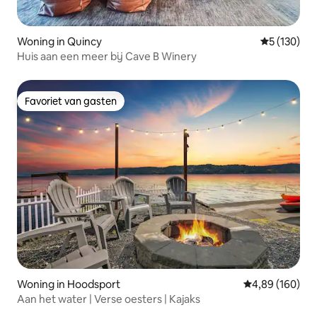
Woning in Quincy
Gemiddelde 
5 (130)
Huis aan een meer bij Cave B Winery
Favoriet van gasten
Favoriet van gasten
Woning in Hoodsport
Gemiddelde beo
4,89 (160)
Aan het water | Verse oesters | Kajaks