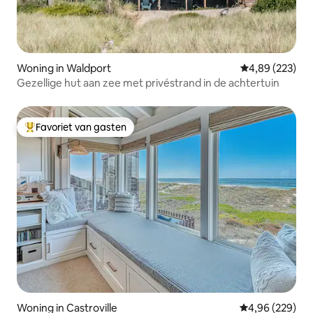
Woning in Waldport
Gemiddelde beo
4,89 (223)
Gezellige hut aan zee met privéstrand in de achtertuin
Favoriet van gasten
Topfavoriet van gasten
Woning in Castroville
Gemiddelde beo
4,96 (229)