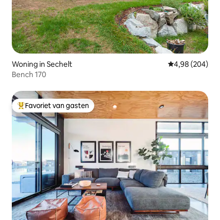
Woning in Sechelt
Gemiddelde beo
4,98 (204)
Bench 170
Favoriet van gasten
Topfavoriet van gasten