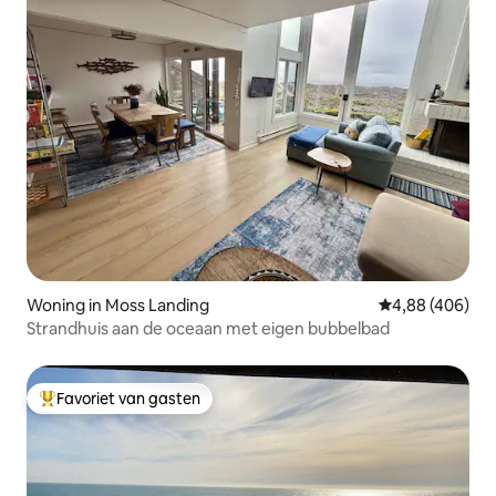
Woning in Moss Landing
Gemiddelde beo
4,88 (406)
Strandhuis aan de oceaan met eigen bubbelbad
Favoriet van gasten
Topfavoriet van gasten