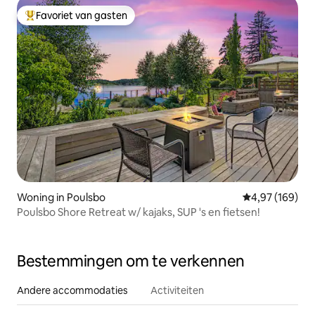
Favoriet van gasten
Topfavoriet van gasten
Woning in Poulsbo
Gemiddelde beo
4,97 (169)
Poulsbo Shore Retreat w/ kajaks, SUP 's en fietsen!
Bestemmingen om te verkennen
Andere accommodaties
Activiteiten