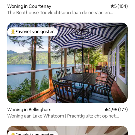
Woning in Courtenay
Gemiddelde 
5 (104)
The Boathouse Toevluchtsoord aan de oceaan en
luxesauna
Favoriet van gasten
Topfavoriet van gasten
Woning in Bellingham
Gemiddelde beo
4,95 (177)
Woning aan Lake Whatcom | Prachtig uitzicht op het
meer, kajaks en airco
Favoriet van gasten