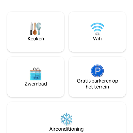
adembenemend uitzicht op de oceaan
perfect voor gema
en directe toegang tot het strand, op
bijeenkomsten met
slechts een paar stappen naar beneden.
Elke buitenhoek no
Het bubbelbad met uitzicht op de
genieten van het s
oceaan, vuurplaatsen en een putting
En het beste deel?
green maken deze idyllische ruimte
enkele minuten ve
compleet. Comfortabel voor 4
resortspa en fant
Keuken
Wifi
volwassenen op 2 kingsize bedden en 2
kinderen mee, n
luchtbedden van hoge kwaliteit zijn
neem vrienden mee
aanwezig voor een totale
ontspannen!
slaapgelegenheid voor 6 personen.
Gratis parkeren op
Zwembad
het terrein
Airconditioning