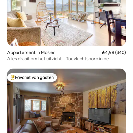
Appartement in Mosier
Gemiddelde beo
4,98 (340)
Alles draait om het uitzicht – Toevluchtsoord in de
Columbia River Gorge
Favoriet van gasten
Topfavoriet van gasten