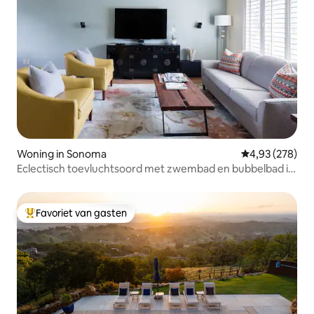
Woning in Sonoma
Gemiddelde beo
4,93 (278)
Eclectisch toevluchtsoord met zwembad en bubbelbad in
de achtertuin
Favoriet van gasten
Topfavoriet van gasten