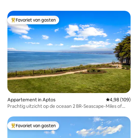
Favoriet van gasten
Topfavoriet van gasten
Appartement in Aptos
Gemiddelde beo
4,98 (109)
Prachtig uitzicht op de oceaan 2 BR-Seascape-Miles of
Beach
Favoriet van gasten
Topfavoriet van gasten