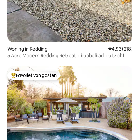
Woning in Redding
Gemiddelde beo
4,93 (218)
5 Acre Modern Redding Retreat + bubbelbad + uitzicht
Favoriet van gasten
Topfavoriet van gasten