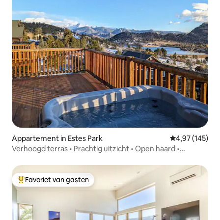
Appartement in Estes Park
Gemiddelde beo
4,97 (145)
Verhoogd terras • Prachtig uitzicht • Open haard •
*Gezellig*
Favoriet van gasten
Topfavoriet van gasten