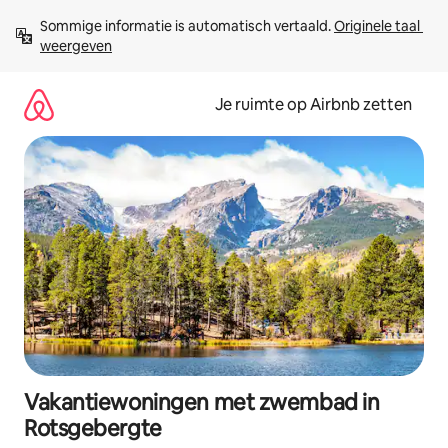
Ga
Sommige informatie is automatisch vertaald. 
Originele taal 
direct
weergeven
naar
inhoud
Je ruimte op Airbnb zetten
Vakantiewoningen met zwembad in
Rotsgebergte