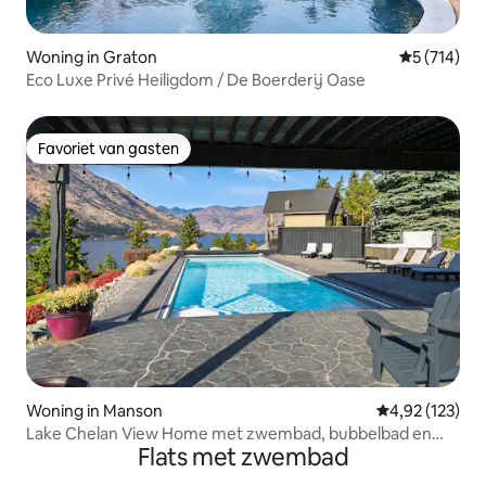
Woning in Graton
Gemiddelde 
5 (714)
Eco Luxe Privé Heiligdom / De Boerderij Oase
Favoriet van gasten
Favoriet van gasten
Woning in Manson
Gemiddelde beo
4,92 (123)
Lake Chelan View Home met zwembad, bubbelbad en
Flats met zwembad
tuin!