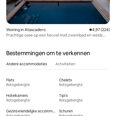
Woning in Atascadero
Gemiddelde beo
4,97 (224)
Prachtige oase op een heuvel met zwembad en weids
uitzicht
Bestemmingen om te verkennen
Andere accommodaties
Activiteiten
Flats
Chalets
Rotsgebergte
Rotsgebergte
Hotelkamers
Tipi's
Rotsgebergte
Rotsgebergte
Gezinsvriendelijke accommodaties
Schuren
Rotsgebergte
Rotsgebergte