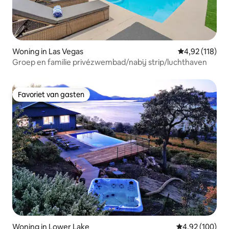
Woning in Las Vegas
Gemiddelde beo
4,92 (118)
Groep en familie privézwembad/nabij strip/luchthaven
Favoriet van gasten
Favoriet van gasten
Woning in Lower Lake
Gemiddelde beo
4,92 (100)