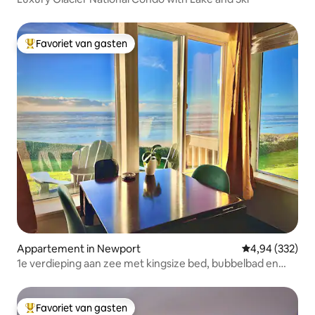
Favoriet van gasten
Topfavoriet van gasten
Appartement in Newport
Gemiddelde beo
4,94 (332)
1e verdieping aan zee met kingsize bed, bubbelbad en
airconditioning
Favoriet van gasten
Topfavoriet van gasten