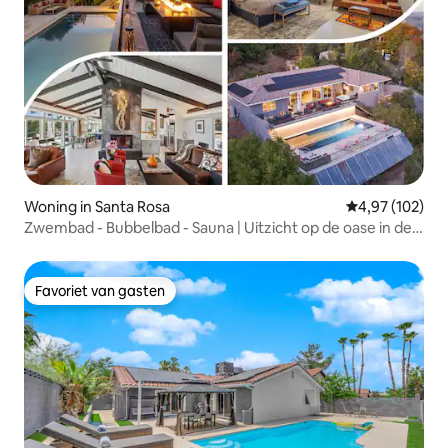
Woning in Santa Rosa
Gemiddelde beo
4,97 (102)
Zwembad - Bubbelbad - Sauna | Uitzicht op de oase in de
wijnstreek
Favoriet van gasten
Favoriet van gasten