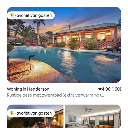
Bovenste verdieping
Favoriet van gasten
Topfavoriet van gasten
Woning in Henderson
Gemiddelde beo
4,96 (160)
Rustige oase met zwembad (extra verwarming)
Spa/minigolf.
Favoriet van gasten
Topfavoriet van gasten