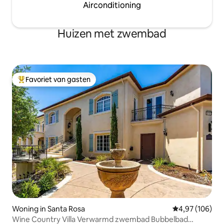
Airconditioning
Huizen met zwembad
Favoriet van gasten
Topfavoriet van gasten
Woning in Santa Rosa
Gemiddelde beo
4,97 (106)
Wine Country Villa Verwarmd zwembad Bubbelbad