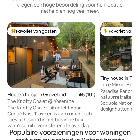
kregen een hoge beoordeling voor hun locatie,
netheid en nog veel meer.
Favoriet van gasten
Favoriet van g
Topfavoriet van gasten
Topfavoriet van 
Tiny house in Thre
Luxe Mirror House 
Bubbelbad (Stellar
Paradise Ranch Inn
Houten huisje in Groveland
Gemiddelde beoordeling van 5
5 (101)
natuurretraite op
The Knotty Chalet @ Yosemite
Sequoia National Pa
The Knotty Chalet, uitgelicht door
designhutten met
Condé Nast Traveler, is een romantisch
een eigen bubbelba
toevluchtsoord in het bos in de buurt
glampingtenten, v
van Yosemite voor stellen die overdag
schilderachtig land
Populaire voorzieningen voor woningen
op avontuur willen en 's avonds willen
Geniet van vuurpl
ontspannen. Wandel over de iconische
buiten koken met