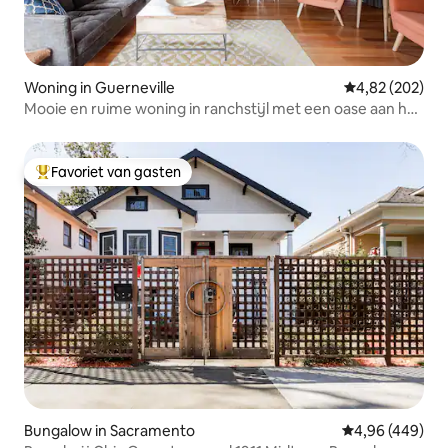
Woning in Guerneville
Gemiddelde beo
4,82 (202)
Mooie en ruime woning in ranchstijl met een oase aan het
zwembad
Favoriet van gasten
Topfavoriet van gasten
Bungalow in Sacramento
Gemiddelde beo
4,96 (449)