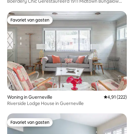
Boerderij Chic Gerestaureerd 1911 Midtown Bungalow
Zwembad
Favoriet van gasten
Favoriet van gasten
Woning in Guerneville
Gemiddelde beo
4,91 (222)
Riverside Lodge House in Guerneville
Favoriet van gasten
Favoriet van gasten