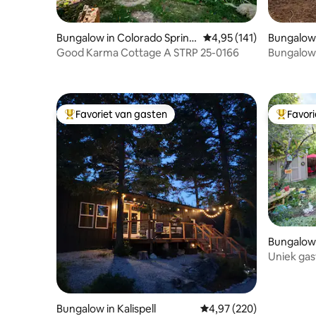
Bungalow in Colorado Spring
Gemiddelde beoordeling
4,95 (141)
Bungalow 
s
Good Karma Cottage A STRP 25-0166
Bungalow
Favoriet van gasten
Favor
Topfavoriet van gasten
Topfavor
Bungalow
Uniek gas
Rocks Mo
Bungalow in Kalispell
Gemiddelde beoordeling 
4,97 (220)