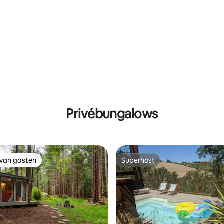
 op Mt Baker
@ Kiezelaand
Privébungalows
 van gasten
Superhost
 van gasten
Superhost