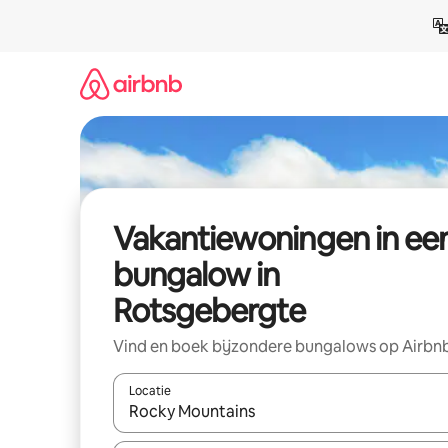
Ga
direct
naar
inhoud
Vakantiewoningen in ee
bungalow in
Rotsgebergte
Vind en boek bijzondere bungalows op Airbn
Locatie
Wanneer er suggesties beschikbaar zijn, maak je 