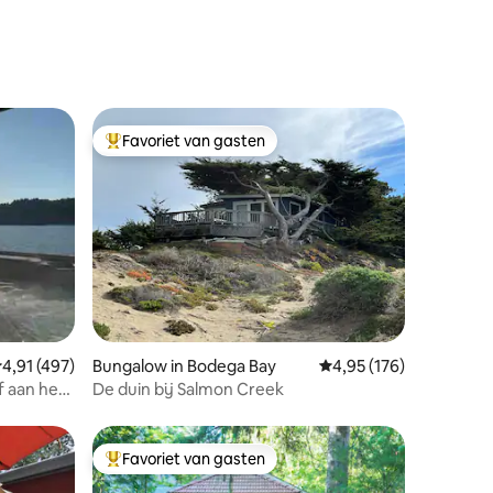
Favoriet van gasten
Topfavoriet van gasten
ecensies
emiddelde beoordeling van 4,91 uit 5, 497 recensies
4,91 (497)
Bungalow in Bodega Bay
Gemiddelde beoordeling
4,95 (176)
jf aan het
De duin bij Salmon Creek
Favoriet van gasten
Topfavoriet van gasten