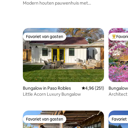
Modern houten pauwenhuis met
bubbelbad!
Favoriet van gasten
Favor
Favoriet van gasten
Topfavor
Bungalow in Paso Robles
Gemiddelde beoordeling 
4,96 (251)
Bungalow
Little Acorn Luxury Bungalow
Architect
aan het w
Favoriet van gasten
Favoriet
Favoriet van gasten
Favoriet