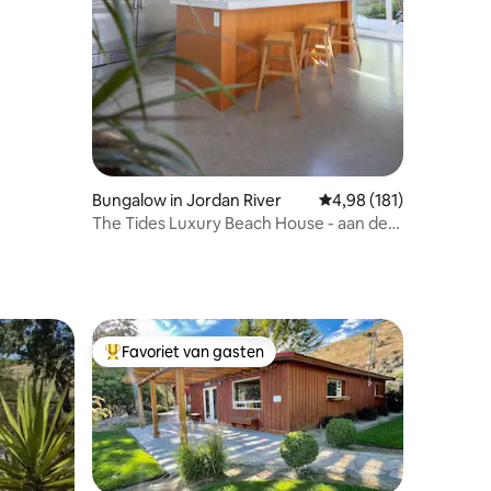
Bungalow in Jordan River
Gemiddelde beoordeling
4,98 (181)
The Tides Luxury Beach House - aan de
oceaan - bubbelbad
Favoriet van gasten
Topfavoriet van gasten