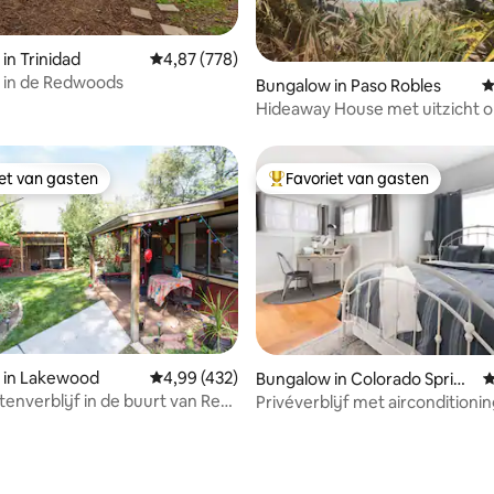
 van 4,95 uit 5, 141 recensies
in Trinidad
Gemiddelde beoordeling van 4,87 uit 5, 778 r
4,87 (778)
 in de Redwoods
Bungalow in Paso Robles
G
Hideaway House met uitzicht o
zwembad en de wijngaard
iet van gasten
Favoriet van gasten
iet van gasten
Topfavoriet van gasten
 in Lakewood
Gemiddelde beoordeling van 4,99 uit 5, 432 
4,99 (432)
Bungalow in Colorado Spring
G
s
tenverblijf in de buurt van Red
Privéverblijf met airconditionin
rrison
buurt van het centrum en het
Hospital
van 4,97 uit 5, 220 recensies