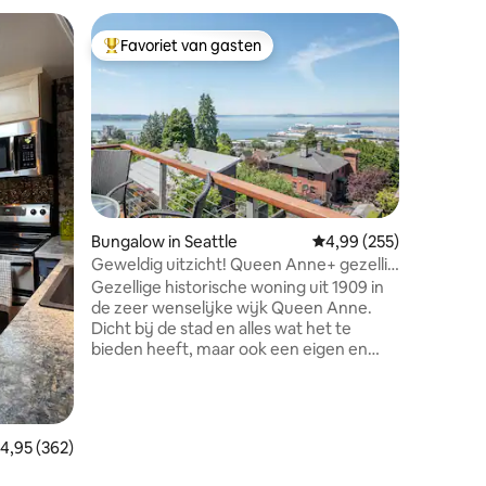
Bungalow
Favoriet van gasten
Favorie
Topfavoriet van gasten
Favorie
Redfish R
Redfish R
lagere t
bungalow
uitzicht
de haven
uitgestre
gelegen i
Douglas F
Bungalow in Seattle
Gemiddelde beoordeling
4,99 (255)
ecensies
Cedar. De
Geweldig uitzicht! Queen Anne+ gezellig
kingsize 
stadshuisje+loopafstand
Gezellige historische woning uit 1909 in
douche. 
de zeer wenselijke wijk Queen Anne.
De open 
Dicht bij de stad en alles wat het te
comforta
bieden heeft, maar ook een eigen en
jaar kan 
comfortabele ruimte om je terug te
perfect o
trekken. We hebben deze woning
liefdevol gerestaureerd om gasten te
verwelkomen. Het is licht gevuld met
emiddelde beoordeling van 4,95 uit 5, 362 recensies
4,95 (362)
grote ramen met uitzicht en charmante
details. Geniet van het buitendek, de