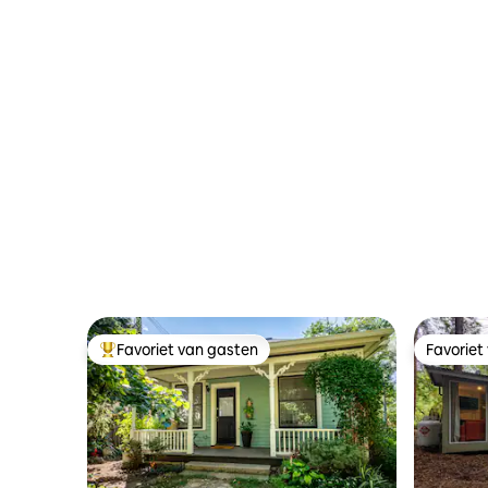
- uitzicht
Favoriet van gasten
Favoriet
Topfavoriet van gasten
Favoriet