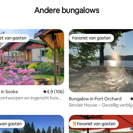
Andere bungalows
iet van gasten
Favoriet van gasten
iet van gasten
Favoriet van gasten
van 4,96 uit 5, 251 recensies
 in Sooke
Gemiddelde beoordeling van 4,9 uit 5, 106 r
4,9 (106)
 ontworpen en ingericht huis
Bungalow in Port Orchard
G
ater
Sinclair House ~ Gezellig verbli
water met spa
 van gasten
Favoriet van gasten
 van gasten
Topfavoriet van gasten