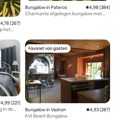
Bungalow in Pateros
Gemiddelde beoordeling
4,98 (384)
Charmante afgelegen bungalow met
ecensies
uitzicht op de rivier
emiddelde beoordeling van 4,78 uit 5, 267 recensies
4,78 (267)
p het
Favoriet van gasten
Favoriet van gasten
recensies
emiddelde beoordeling van 4,99 uit 5, 221 recensies
4,99 (221)
g in de
Bungalow in Vashon
Gemiddelde beoordeling
4,93 (287)
 Mem
KVI Beach Bungalow