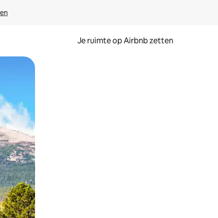
ven
Je ruimte op Airbnb zetten
ken of swipen.