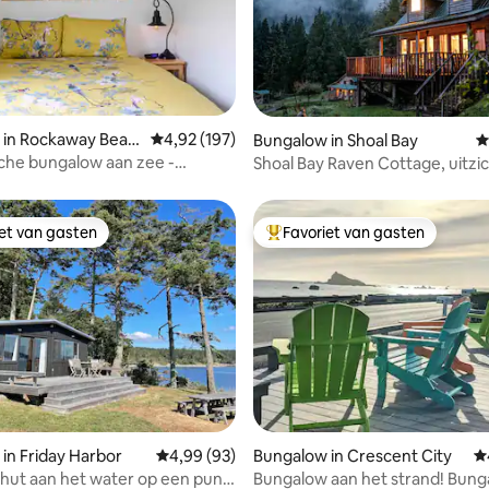
g van 4,79 uit 5, 14 recensies
 in Rockaway Beac
Gemiddelde beoordeling van 4,92 uit 5, 197 r
4,92 (197)
Bungalow in Shoal Bay
G
che bungalow aan zee -
Shoal Bay Raven Cottage, uitzi
iendelijk
oceaan en afgelegen
iet van gasten
Favoriet van gasten
iet van gasten
Topfavoriet van gasten
 van 4,98 uit 5, 48 recensies
in Friday Harbor
Gemiddelde beoordeling van 4,99 uit 5, 93 r
4,99 (93)
Bungalow in Crescent City
G
 hut aan het water op een punt
Bungalow aan het strand! Bungalow Azul