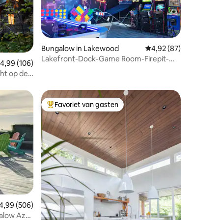
Bungalow in Lakewood
Gemiddelde beoordelin
4,92 (87)
Lakefront-Dock-Game Room-Firepit-
ecensies
emiddelde beoordeling van 4,99 uit 5, 106 recensies
4,99 (106)
BBQ- A/c - W/D 2
cht op de
Favoriet van gasten
Topfavoriet van gasten
ecensies
emiddelde beoordeling van 4,99 uit 5, 506 recensies
4,99 (506)