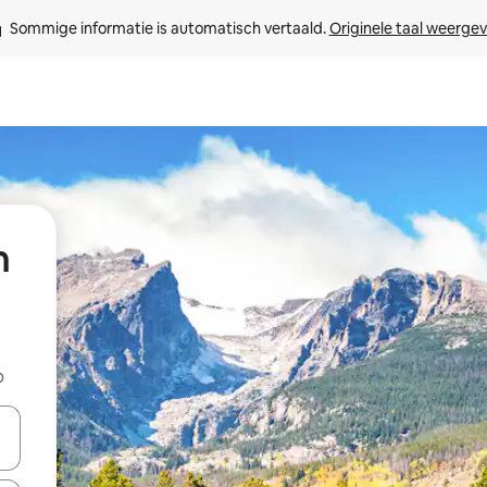
Sommige informatie is automatisch vertaald. 
Originele taal weerge
n
b
een keuze met je de pijltjestoetsen omhoog en omlaag, óf door te tik