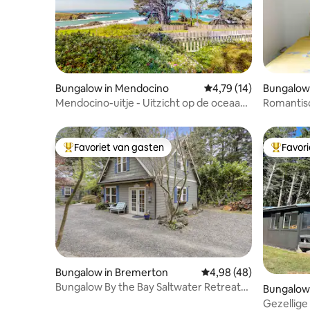
Bungalow in Mendocino
Gemiddelde beoordelin
4,79 (14)
Bungalow
h
Mendocino-uitje - Uitzicht op de oceaan
Romantis
en familieplezier
huisdiervr
Favoriet van gasten
Favor
Topfavoriet van gasten
Topfavor
Bungalow in Bremerton
Gemiddelde beoordeling
4,98 (48)
Bungalow By the Bay Saltwater Retreat
Bungalow 
voor 2 gasten
Gezellige