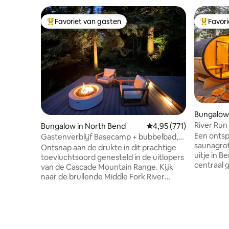
Favoriet van gasten
Favor
Topfavoriet van gasten
Topfavor
Bungalow
River Ru
Bungalow in North Bend
Gemiddelde beoordeling
4,95 (771)
Spa Grot
Een ontsp
Gastenverblijf Basecamp + bubbelbad,
saunagrot
uitzicht op de rivier en de waterval
Ontsnap aan de drukte in dit prachtige
uitje in B
toevluchtsoord genesteld in de uitlopers
centraal 
van de Cascade Mountain Range. Kijk
ligt op e
naar de brullende Middle Fork River
Deschutes
terwijl je ontspant in deze hut naast een
van Mill 
kleine waterval. Dit is waar je naartoe
Het besch
gaat om te decomprimeren... om je te
kingsize
concentreren... om in contact te komen
donsbedd
met de belangrijkste mensen in je leven.