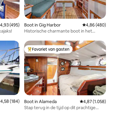
ecensies
emiddelde beoordeling van 4,93 uit 5, 495 recensies
4,93 (495)
Boot in Gig Harbor
Gemiddelde beoordeling
4,86 (480)
kajaks!
Historische charmante boot in het
centrum van de haven
Favoriet van gasten
Topfavoriet van gasten
emiddelde beoordeling van 4,58 uit 5, 184 recensies
4,58 (184)
Boot in Alameda
Gemiddelde beoordeling v
4,87 (1.058)
Stap terug in de tijd op dit prachtige
ecensies
klassieke jacht