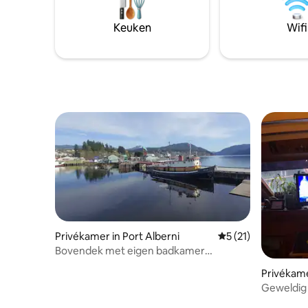
hebben ve
accepteer je de Vrijwaring van
comfortab
aansprakelijkheid die wordt vermeld in
Keuken
Wifi
hemel is 
het gedeelte 'Andere informatie om op
tevreden 
te merken'.
Privékamer in Port Alberni
Gemiddelde beoorde
5 (21)
Bovendek met eigen badkamer
tweepersoonsbed #37
Privékame
Geweldig h