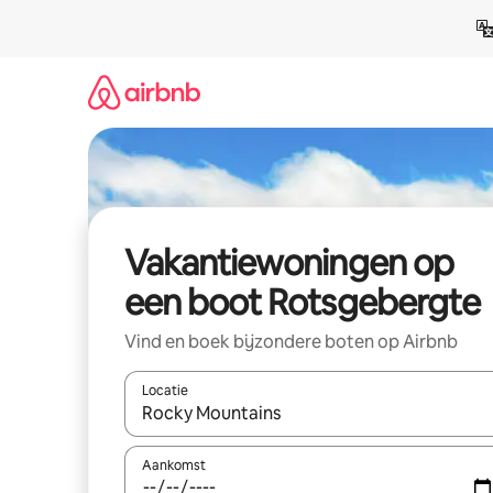
Ga
direct
naar
inhoud
Vakantiewoningen op
een boot Rotsgebergte
Vind en boek bijzondere boten op Airbnb
Locatie
Wanneer er suggesties beschikbaar zijn, maak je 
Aankomst