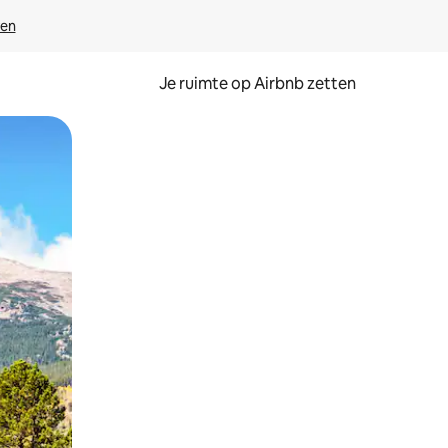
ven
Je ruimte op Airbnb zetten
ken of swipen.