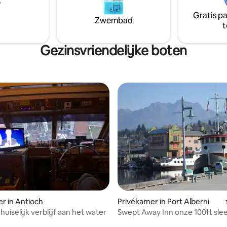
charter, de boot blijft bij het d
rbleven. De Meadowlark is
Stad Chelan STR#0001.
el en charmant...nachtelijke
Gratis p
Zwembad
geweldig"- een andere
t
gast. Eenvoudig zelf inchecken
Gezinsvriendelijke boten
ling van 5 uit 5, 21 recensies
r in Antioch
Privékamer in Port Alberni
uiselijk verblijf aan het water
Swept Away Inn onze 100ft sle