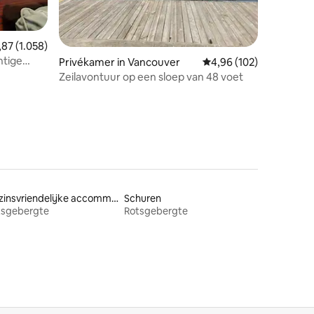
ecensies
iddelde beoordeling van 4,87 uit 5, 1.058 recensies
,87 (1.058)
htige
Privékamer in Vancouver
Gemiddelde beoordeling
4,96 (102)
Zeilavontuur op een sloep van 48 voet
Gezinsvriendelijke accommodaties
Schuren
tsgebergte
Rotsgebergte