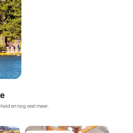
te
heid en nog veel meer.
Boot in G