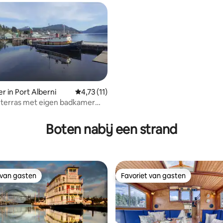
r in Port Alberni
Gemiddelde beoordeling van 4,73 uit 5, 11 
4,73 (11)
 terras met eigen badkamer
 van 4,92 uit 5, 59 recensies
36
Boten nabij een strand
 van gasten
Favoriet van gasten
 van gasten
Favoriet van gasten