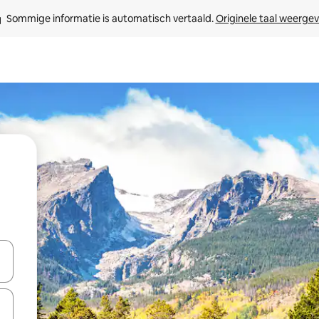
Sommige informatie is automatisch vertaald. 
Originele taal weerge
een keuze met je de pijltjestoetsen omhoog en omlaag, óf door te tik