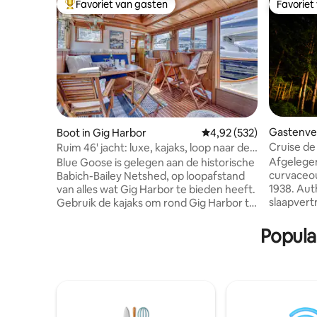
Favoriet van gasten
Favoriet
Topfavoriet van gasten
Favoriet
Gastenver
Boot in Gig Harbor
Gemiddelde beoordeling 
4,92 (532)
nsend
Cruise de 
Ruim 46' jacht: luxe, kajaks, loop naar de
warme ge
stad
Afgelegen! Meadowlark i
Blue Goose is gelegen aan de historische
curvaceou
Babich-Bailey Netshed, op loopafstand
1938. Aut
van alles wat Gig Harbor te bieden heeft.
slaapvert
Gebruik de kajaks om rond Gig Harbor te
memorabilia. Ruime sa
peddelen - of peddel naar de Tides
maaltijden/spell
Tavern of Anthony's zeevruchten voor
Popula
droog in 
de lunch! Compleet met twee eigen
de gekma
hutten, een gezellige woonkamer en
speciale 
uitzicht op zonsondergangen en Mount
oppervlak
Rainier! Lees het gedeelte 'Toegang voor
gezellig e
gasten' voor beperkingen op het gebruik
interessa
van de accommodatie. Door te boeken