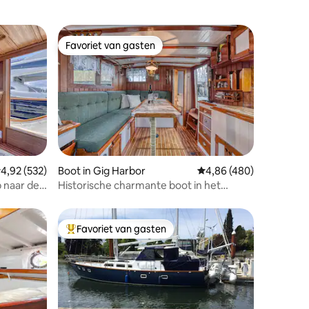
Favoriet van gasten
Favoriet van gasten
recensies
emiddelde beoordeling van 4,92 uit 5, 532 recensies
4,92 (532)
Boot in Gig Harbor
Gemiddelde beoordeling
4,86 (480)
p naar de
Historische charmante boot in het
centrum van de haven
Favoriet van gasten
Topfavoriet van gasten