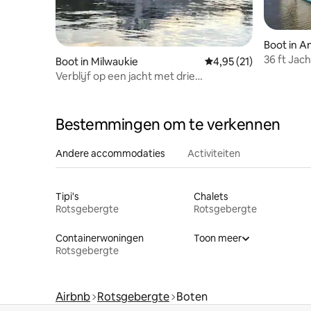
Boot in A
36 ft Jac
Boot in Milwaukie
Gemiddelde beoordelin
4,95 (21)
Verblijf op een jacht met drie
slaapkamers op de Willamette
Bestemmingen om te verkennen
Andere accommodaties
Activiteiten
Tipi's
Chalets
Rotsgebergte
Rotsgebergte
Containerwoningen
Toon meer
Rotsgebergte
Airbnb
Rotsgebergte
Boten