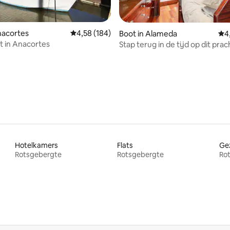
nacortes
Gemiddelde beoordeling van 4,58 uit 5, 184 r
4,58 (184)
Boot in Alameda
Gem
4
ht in Anacortes
Stap terug in de tijd op dit prac
g van 4,95 uit 5, 21 recensies
klassieke jacht
Hotelkamers
Flats
Rotsgebergte
Rotsgebergte
Ro