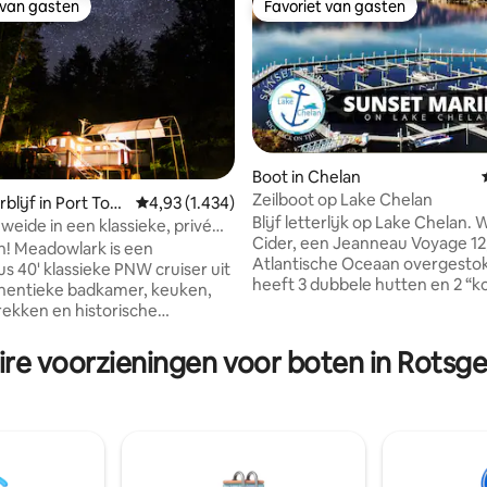
 van gasten
Favoriet van gasten
 van gasten
Favoriet van gasten
Boot in Chelan
Zeilboot op Lake Chelan
blijf in Port Tow
Gemiddelde beoordeling van 4,93 uit 5, 1.434 r
4,93 (1.434)
van 4,92 uit 5, 532 recensies
Blijf letterlijk op Lake Chelan. 
weide in een klassieke, privé
Cider, een Jeanneau Voyage 12,
zellige
s een
Atlantische Oceaan overgesto
s 40' klassieke PNW cruiser uit
heeft 3 dubbele hutten en 2 “
hentieke badkamer, keuken,
(toiletten). Er is een volledige
rekken en historische
salon zitplaatsen voor 6 bene
lon voor
cockpit zitplaatsen voor 8. Geze
etjes. Ze zit hoog en
ire voorzieningen voor boten in Rotsg
accommodaties met veel ruim
haar eigen weide ver weg van
rond te hangen op de dokken. 
kende menigte. We nemen
clubhuis biedt een lounge, tv 's,
maatregelen tussen gasten om
douches, wasserette, barbecue
ken te ontsmetten. Schoon,
buitenlucht, games en nog vee
n privé. " de meest
Let op; dit is Airbnb, geen bare
nte Airbnb waar we tot nu toe