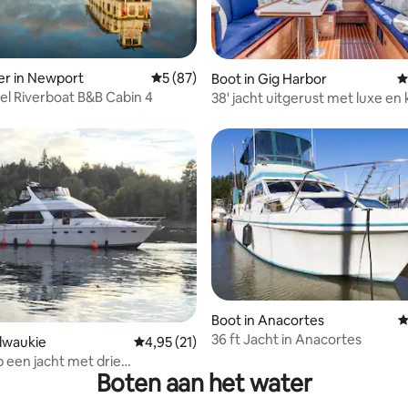
 van 4,96 uit 5, 99 recensies
er in Newport
Gemiddelde beoordeling van 5 uit 5, 87 r
5 (87)
Boot in Gig Harbor
G
l Riverboat B&B Cabin 4
38' jacht uitgerust met luxe en 
Boot in Anacortes
G
van 4,92 uit 5, 532 recensies
36 ft Jacht in Anacortes
ilwaukie
Gemiddelde beoordeling van 4,95 uit 5, 21 r
4,95 (21)
p een jacht met drie
Boten aan het water
rs op de Willamette