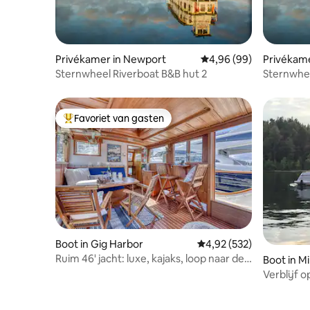
Privékamer in Newport
Gemiddelde beoordeling
4,96 (99)
Privékam
Sternwheel Riverboat B&B hut 2
Sternwhee
Favoriet van gasten
Topfavoriet van gasten
Boot in Gig Harbor
Gemiddelde beoordeling 
4,92 (532)
Ruim 46' jacht: luxe, kajaks, loop naar de
Boot in M
stad
Verblijf o
slaapkame