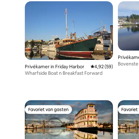
Privékame
Bovenste
Privékamer in Friday Harbor
Gemiddelde beoordeling
4,92 (59)
dubbel #
Wharfside Boat n Breakfast Forward
Favoriet van gasten
Favoriet
Favoriet van gasten
Favoriet