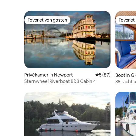
Favoriet van gasten
Favoriet
Favoriet van gasten
Favoriet
Privékamer in Newport
Gemiddelde beoordel
5 (87)
Boot in G
Sternwheel Riverboat B&B Cabin 4
38' jacht 