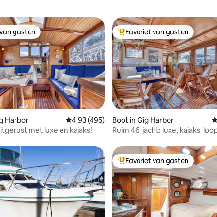
 van gasten
Favoriet van gasten
 van gasten
Topfavoriet van gasten
ing van 5 uit 5, 87 recensies
ig Harbor
Gemiddelde beoordeling van 4,93 uit 5, 495 
4,93 (495)
Boot in Gig Harbor
G
uitgerust met luxe en kajaks!
Ruim 46' jacht: luxe, kajaks, loo
stad
Favoriet van gasten
Topfavoriet van gasten