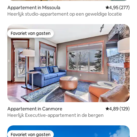
Appartement in Missoula
Gemiddelde beo
4,95 (277)
Heerlijk studio-appartement op een geweldige locatie
Favoriet van gasten
Favoriet van gasten
Appartement in Canmore
Gemiddelde beo
4,89 (129)
Heerlijk Executive-appartement in de bergen
Favoriet van gasten