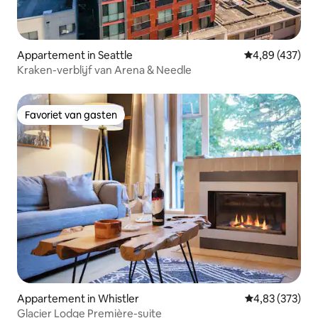
Appartement in Seattle
Gemiddelde beo
4,89 (437)
Kraken-verblijf van Arena & Needle
Favoriet van gasten
Favoriet van gasten
Appartement in Whistler
Gemiddelde beo
4,83 (373)
Glacier Lodge Première-suite