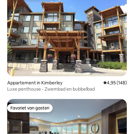
Appartement in Kimberley
Gemiddelde beo
4,95 (148)
Luxe penthouse - Zwembad en bubbelbad
Favoriet van gasten
Favoriet van gasten