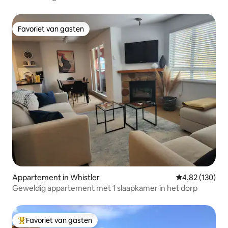
Favoriet van gasten
Favoriet van gasten
Appartement in Whistler
Gemiddelde beo
4,82 (130)
Geweldig appartement met 1 slaapkamer in het dorp
Favoriet van gasten
Topfavoriet van gasten