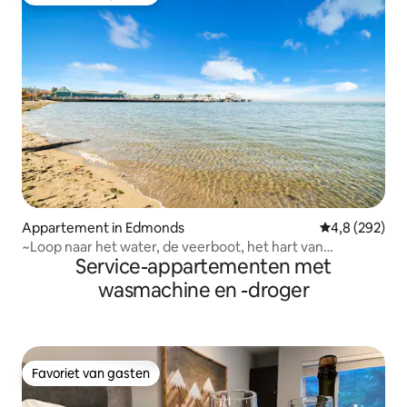
Favoriet van gasten
Appartement in Edmonds
Gemiddelde be
4,8 (292)
~Loop naar het water, de veerboot, het hart van
Service-appartementen met
Edmonds!~
wasmachine en -droger
Favoriet van gasten
Favoriet van gasten