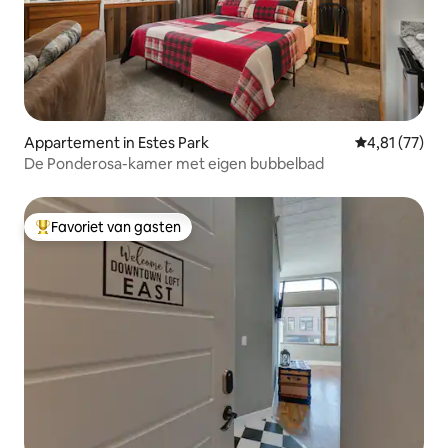
Appartement in Estes Park
Gemiddelde be
4,81 (77)
De Ponderosa-kamer met eigen bubbelbad
Favoriet van gasten
Topfavoriet van gasten