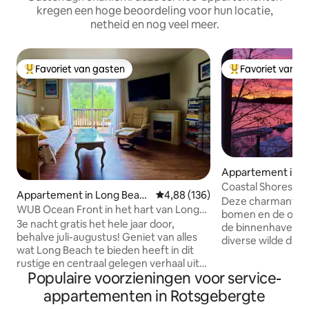
kregen een hoge beoordeling voor hun locatie,
netheid en nog veel meer.
Favoriet van gasten
Favoriet van g
Topfavoriet van gasten
Topfavoriet van 
Appartement in S
Coastal Shores Oc
Appartement in Long Beac
Gemiddelde beoordeling van 4,88
4,88 (136)
Deze charmante Bn
h
WUB Ocean Front in het hart van Long
bomen en de ocea
Beach
3e nacht gratis het hele jaar door,
de binnenhaven va
behalve juli-augustus! Geniet van alles
diverse wilde dier
wat Long Beach te bieden heeft in dit
privéomgeving. Ki
rustige en centraal gelegen verhaal uit
zeehonden spelen;
Populaire voorzieningen voor service-
het midden van de vorige eeuw. Op
Misschien komt de 
loopafstand van restaurants, bars,
appartementen in Rotsgebergte
de beer voorbij. J
boerenmarkt, bakkerij, Scoopers en het
vanaf je patio! On