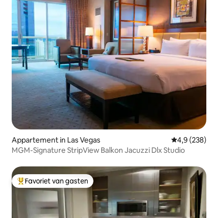
Appartement in Las Vegas
Gemiddelde be
4,9 (238)
MGM-Signature StripView Balkon Jacuzzi Dlx Studio
Favoriet van gasten
Topfavoriet van gasten