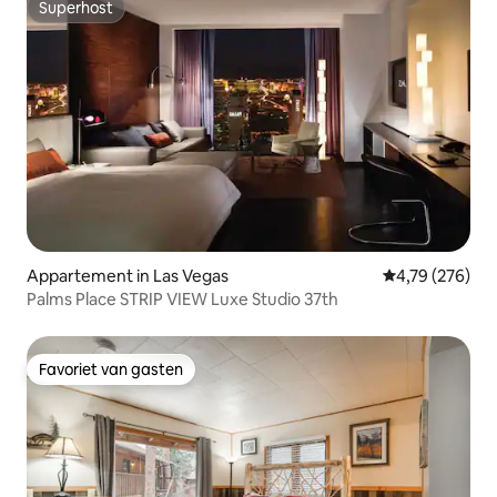
Superhost
Superhost
Appartement in Las Vegas
Gemiddelde beo
4,79 (276)
Palms Place STRIP VIEW Luxe Studio 37th
Favoriet van gasten
Favoriet van gasten