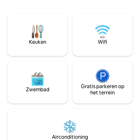
belangrijkste; HET STRAND! Je kunt de
droom terwijl zeil
oceaan horen, vliegers in de lucht zien
in dit steeds vera
en vuurwerk tijdens festivals vanaf je
landschap. Wandel over paden en geniet
veranda. Het ligt midden in 26 hectare
van een uitzicht op
stadspark en misschien zie je zelfs een
toevluchtsoord in
hert. Volledige keuken, tv's, elektrische
oceaan. Loop einde
open haard, strandstoelen,
Keuken
Wifi
schelpenpistolen en spelletjes. Pad naar
het strand! 33% korting = 3e nacht gratis.
Gratis parkeren op
Zwembad
het terrein
Airconditioning