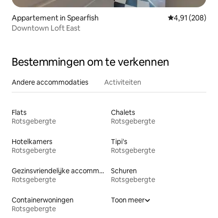
Appartement in Spearfish
Gemiddelde beo
4,91 (208)
Downtown Loft East
Bestemmingen om te verkennen
Andere accommodaties
Activiteiten
Flats
Chalets
Rotsgebergte
Rotsgebergte
Hotelkamers
Tipi's
Rotsgebergte
Rotsgebergte
Gezinsvriendelijke accommodaties
Schuren
Rotsgebergte
Rotsgebergte
Containerwoningen
Toon meer
Rotsgebergte