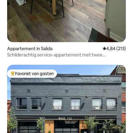
Appartement in Salida
Gemiddelde beo
4,84 (213)
Schilderachtig service-appartement met twee
slaapkamers en bubbelbad
Favoriet van gasten
Topfavoriet van gasten