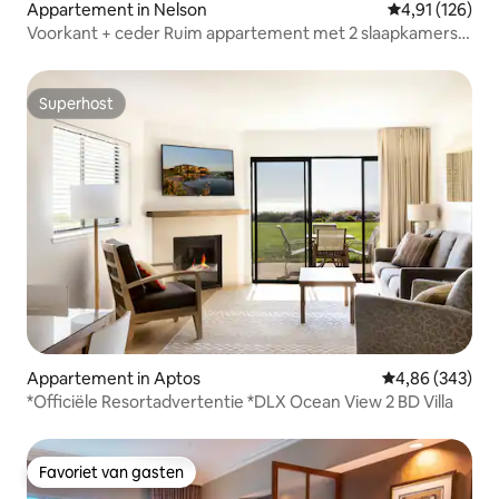
Appartement in Nelson
Gemiddelde beo
4,91 (126)
Voorkant + ceder Ruim appartement met 2 slaapkamers
in het centrum
Superhost
Superhost
Appartement in Aptos
Gemiddelde beo
4,86 (343)
*Officiële Resortadvertentie *DLX Ocean View 2 BD Villa
Favoriet van gasten
Favoriet van gasten