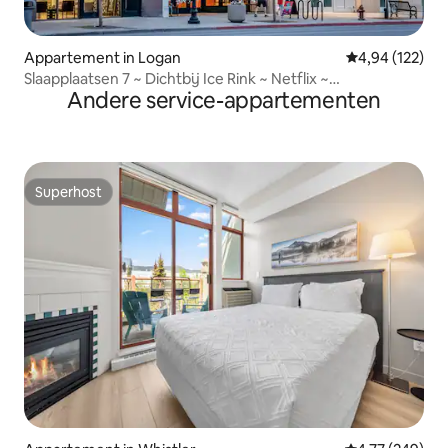
Appartement in Logan
Gemiddelde beo
4,94 (122)
Slaapplaatsen 7 ~ Dichtbij Ice Rink ~ Netflix ~
Andere service-appartementen
Driepersoonsbed
Superhost
Superhost