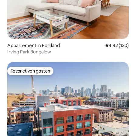
Appartement in Portland
Gemiddelde beo
4,92 (130)
Irving Park Bungalow
Favoriet van gasten
Favoriet van gasten