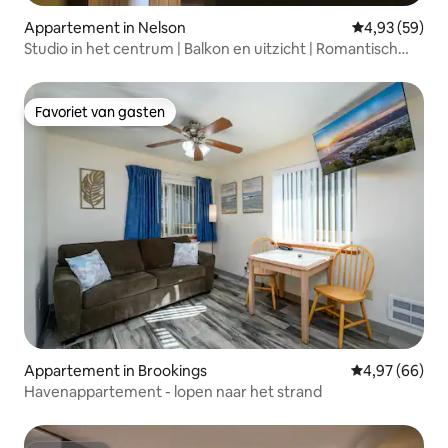
Appartement in Nelson
Gemiddelde be
4,93 (59)
Studio in het centrum | Balkon en uitzicht | Romantisch
bad
Favoriet van gasten
Favoriet van gasten
Appartement in Brookings
Gemiddelde be
4,97 (66)
Havenappartement - lopen naar het strand