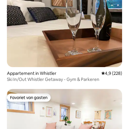
Appartement in Whistler
Gemiddelde be
4,9 (228)
Ski In/Out Whistler Getaway - Gym & Parkeren
Favoriet van gasten
Favoriet van gasten