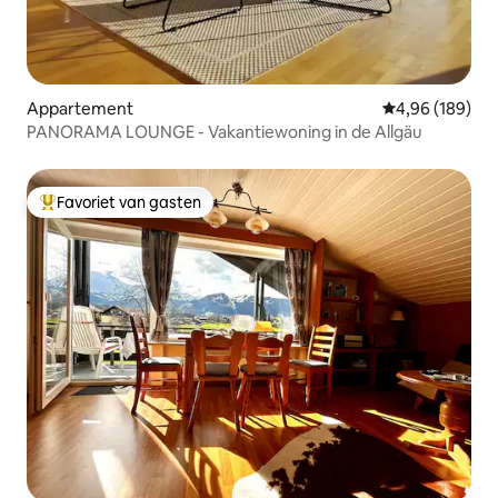
Appartement
Gemiddelde beo
4,96 (189)
PANORAMA LOUNGE - Vakantiewoning in de Allgäu
Favoriet van gasten
Topfavoriet van gasten