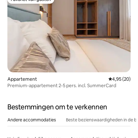
Favoriet van gasten
Appartement
Gemiddelde be
4,95 (20)
Premium-appartement 2-5 pers. incl. SummerCard
Bestemmingen om te verkennen
Andere accommodaties
Beste bezienswaardigheden in de b