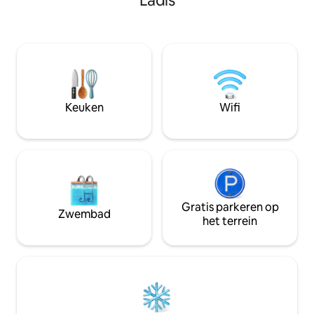
Ladis
zoom, geen filter. Daarnaast: onze spa.
slechts ongeveer 
Infinity pool met uitzicht op de vallei,
en wandelgebieden: Fendels, Ladis-
panoramische sauna, stoombad,
Serfaus (ongeveer
ontspanningsruimtes met uitzicht. Voor
en Kaunertaler Glacier. Resta
wie het gevoel wil hebben dat hij weer
supermarkten in h
normaal is nadat hij buiten is geweest.
Of je nu aan het wandelen, lezen,
werken of helemaal niets aan het doen
Keuken
Wifi
bent, alles voelt hier beter. Jouw topper:
76–93 m² woonoppervlak | 2
slaapkamers | Balkon met panoramisch
uitzicht Bezetting: 4-6 personen
Voorzieningen: twee slaapkamers met
tweepersoonsbed en elk met een eigen
badkamer, ruime keuken met zithoek
(uitbreidbaar), eethoek met ruimte voor
Gratis parkeren op
Zwembad
iedereen, balkon met uitzicht, 2
het terrein
parkeerplaatsen inbegrepen