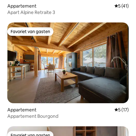
Appartement
Gemiddelde
5 (41)
Apart Alpine Retraite 3
Favoriet van gasten
Favoriet van gasten
Appartement
Gemiddelde
5 (17)
Appartement Bourgond
Favoriet van gasten