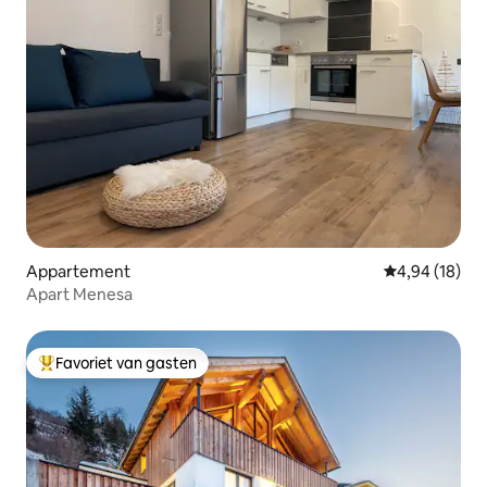
Appartement
Gemiddelde be
4,94 (18)
Apart Menesa
Favoriet van gasten
Topfavoriet van gasten