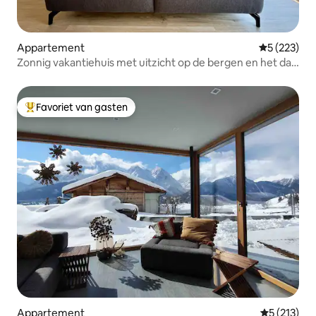
Appartement
Gemiddelde 
5 (223)
Zonnig vakantiehuis met uitzicht op de bergen en het dal
in de Allgäu
Favoriet van gasten
Topfavoriet van gasten
Appartement
Gemiddelde 
5 (213)