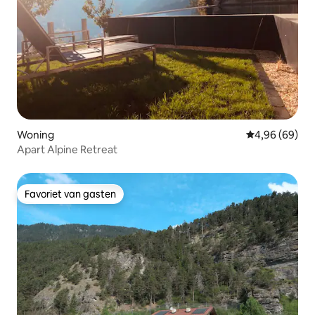
Woning
Gemiddelde be
4,96 (69)
Apart Alpine Retreat
Favoriet van gasten
Favoriet van gasten