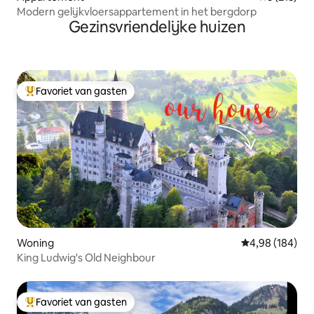
Modern gelijkvloersappartement in het bergdorp
Gezinsvriendelijke huizen
Favoriet van gasten
Topfavoriet van gasten
Woning
Gemiddelde beo
4,98 (184)
King Ludwig's Old Neighbour
Favoriet van gasten
Topfavoriet van gasten