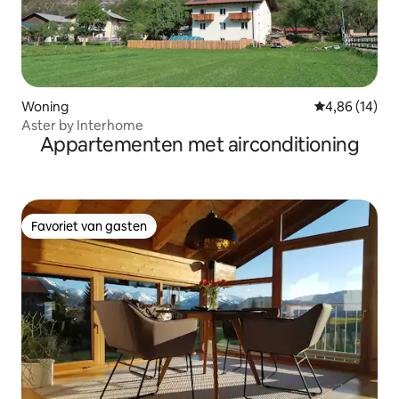
Woning
Gemiddelde be
4,86 (14)
Aster by Interhome
Appartementen met airconditioning
Favoriet van gasten
Favoriet van gasten