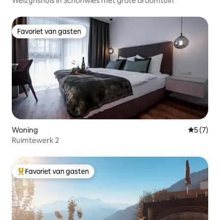
Welzijnshuis in Schönwies met grote droomtuin
Favoriet van gasten
Favoriet van gasten
Woning
Gemiddeld
5 (7)
Ruimtewerk 2
Favoriet van gasten
Topfavoriet van gasten