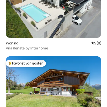
Woning
Gemiddeld
5 (8)
Villa Renate by Interhome
Favoriet van gasten
Topfavoriet van gasten