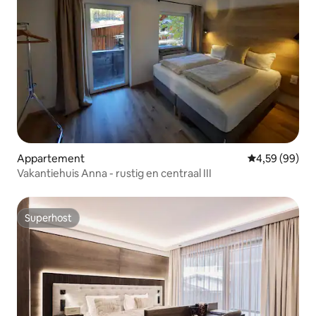
Appartement
Gemiddelde be
4,59 (99)
Vakantiehuis Anna - rustig en centraal III
Superhost
Superhost