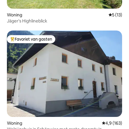
Woning
Gemiddelde
5 (13)
Jäger's Highlineblick
Favoriet van gasten
Topfavoriet van gasten
Woning
Gemiddelde be
4,9 (163)