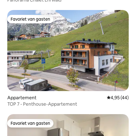
Favoriet van gasten
Favoriet van gasten
Appartement
Gemiddelde be
4,95 (44)
TOP 7 - Penthouse-Appartement
Favoriet van gasten
Favoriet van gasten