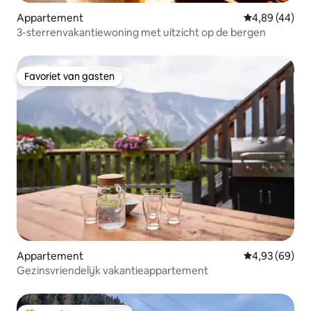
Appartement
Gemiddelde be
4,89 (44)
3-sterrenvakantiewoning met uitzicht op de bergen
Favoriet van gasten
Favoriet van gasten
Appartement
Gemiddelde be
4,93 (69)
Gezinsvriendelijk vakantieappartement