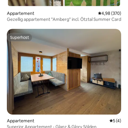
Appartement
Gemiddelde beo
4,98 (370)
Gezellig appartement "Amberg" incl. Ötztal Summer Card
Superhost
Superhost
Appartement
Gemiddeld
5 (4)
Superior Appartement - Glanz & Glory Sölden