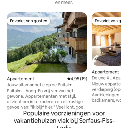
en meer.
Favoriet van gasten
Favoriet van gas
Favoriet van gasten
Favoriet van gas
Appartement
Deluxe XL Apart_1
Appartement
Gemiddelde beoordeling van 4,9
4,95 (19)
Apart Heiss
Nieuw apparteme
Jouw alfamannetje op de Puitalm
verdieping (openin
Puitalm – hoog. En vrij ver van het
Aanbiedingen: 3 slaapkamers met tv, 2
gewone. Appartementen met stijl,
badkamers, woon-
uitzicht om in te kaderen en dit rustige
volledig uitgerus
gevoel van: "Ik blijf hier." Veel licht, goed
zonneterras. Grati
Populaire voorzieningen voor
design, tot in de puntjes verzorgd – en
Gratis afsluitbare 
ja, elke unit heeft een eigen balkon of
vakantiehuizen vlak bij Serfaus-Fiss-
Gratis parking bi
terras met een echt panorama. Geen
Accommodatie met tuin. Sk