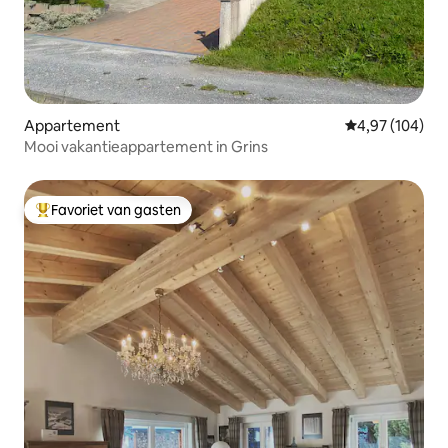
Appartement
Gemiddelde beo
4,97 (104)
Mooi vakantieappartement in Grins
Favoriet van gasten
Topfavoriet van gasten