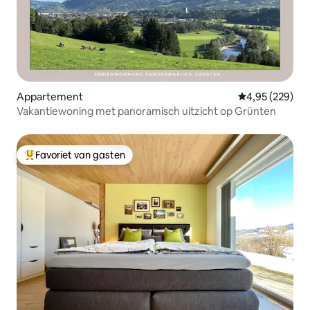
Appartement
Gemiddelde beo
4,95 (229)
Vakantiewoning met panoramisch uitzicht op Grünten
Favoriet van gasten
Topfavoriet van gasten