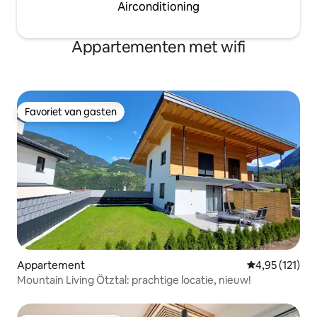
Airconditioning
Appartementen met wifi
Favoriet van gasten
Favoriet van gasten
Appartement
Gemiddelde beo
4,95 (121)
Mountain Living Ötztal: prachtige locatie, nieuw!