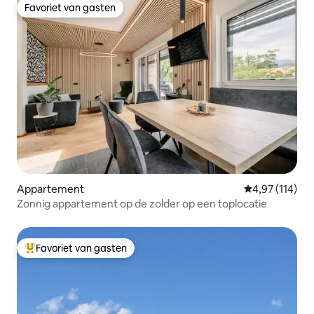
Favoriet van gasten
Favoriet van gasten
Appartement
Gemiddelde beo
4,97 (114)
Zonnig appartement op de zolder op een toplocatie
Favoriet van gasten
Topfavoriet van gasten