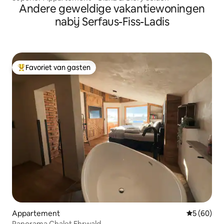
Andere geweldige vakantiewoningen
nabij Serfaus-Fiss-Ladis
Favoriet van gasten
Topfavoriet van gasten
Appartement
Gemiddelde
5 (60)
Panorama Chalet Ehrwald