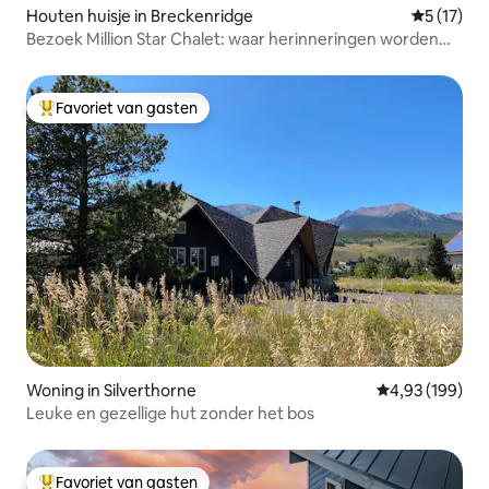
Houten huisje in Breckenridge
Gemiddelde
5 (17)
Bezoek Million Star Chalet: waar herinneringen worden
gemaakt
Favoriet van gasten
Topfavoriet van gasten
Woning in Silverthorne
Gemiddelde beo
4,93 (199)
Leuke en gezellige hut zonder het bos
Favoriet van gasten