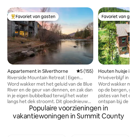
Favoriet van gasten
Favoriet van gas
Topfavoriet van gasten
Favoriet van gas
Appartement in Silverthorne
Gemiddelde beoordeling van 5
5 (155)
Houten huisje in B
ge
Riverside Mountain Retreat | Eigen
Privéverblijf in d
hottub
uitzicht
Word wakker met het geluid van de Blue
Word wakker met e
River en de geur van dennen, en zak dan
op de bergen, gen
in je eigen bubbelbad terwijl het water
pistes van het ei
langs het dek stroomt. Dit gloednieuwe
ontspan bij de ho
Populaire voorzieningen in
appartement in Silverthorne ligt direct
haard in ons comf
aan de oevers van de rivier, op een klein
bergtoevluchtsoo
vakantiewoningen in Summit County
eindje rijden van zes van de beroemdste
meter hoogte. Ge
skigebieden van Colorado en op een
bomen, op slechts
steenworp afstand van een moderne
centrum van Breck
foodhall, geweldige restaurants en
de perfecte mix v