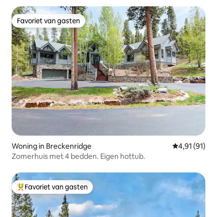
Favoriet van gasten
Favoriet van gasten
Woning in Breckenridge
Gemiddelde be
4,91 (91)
Zomerhuis met 4 bedden. Eigen hottub.
Favoriet van gasten
Topfavoriet van gasten