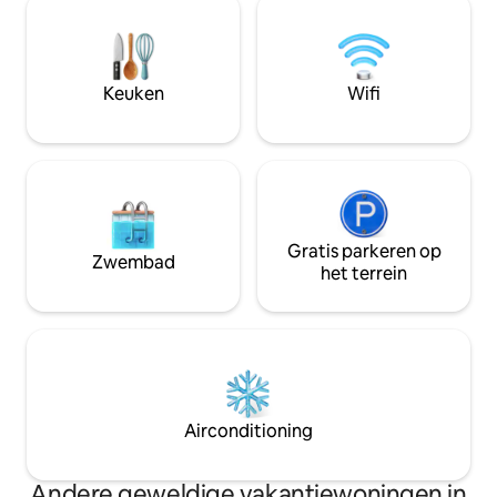
winkels. Het is een Favoriet van gasten
gemakkelijke toeg
en staat in de top 1% van alle
wandelen, restaur
accommodaties, met een perfecte
wereldklasse. ✓ Ongelooflijk uitzicht op
beoordeling van 5,0 op basis van 146
de bergen ✓ Slech
Keuken
Wifi
beoordelingen. Kom ontdekken waarom
centrum van Breck
gasten steeds zeggen dat ze
Hondvriendelijk ✓
terugkomen!
Snelle wifi
Gratis parkeren op
Zwembad
het terrein
Airconditioning
Andere geweldige vakantiewoningen in