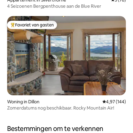
4 Seizoenen Bergpenthouse aan de Blue River
Favoriet van gasten
Topfavoriet van gasten
Woning in Dillon
Gemiddelde beo
4,97 (144)
Zomerdatums nog beschikbaar. Rocky Mountain Air!
Bestemmingen om te verkennen