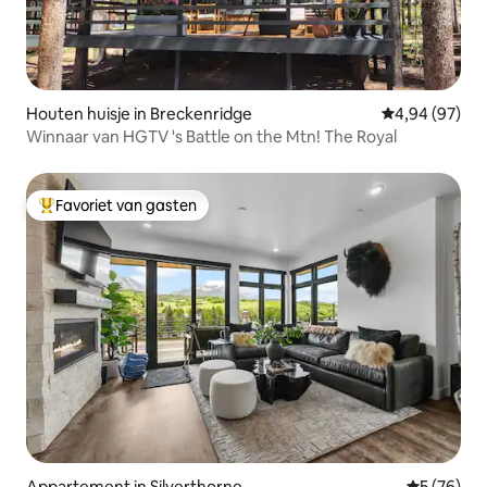
Houten huisje in Breckenridge
Gemiddelde be
4,94 (97)
Winnaar van HGTV 's Battle on the Mtn! The Royal
Favoriet van gasten
Topfavoriet van gasten
Appartement in Silverthorne
Gemiddelde
5 (76)