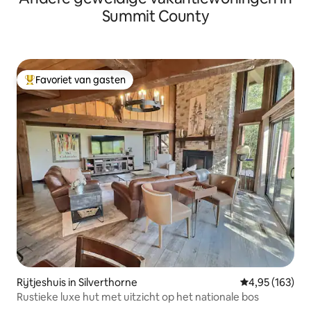
Summit County
Favoriet van gasten
Topfavoriet van gasten
Rijtjeshuis in Silverthorne
Gemiddelde beo
4,95 (163)
Rustieke luxe hut met uitzicht op het nationale bos