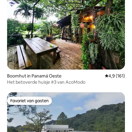
Boomhut in Panamá Oeste
Gemiddelde be
4,9 (161)
Het betoverde huisje #3 van AcoModo
Favoriet van gasten
Favoriet van gasten