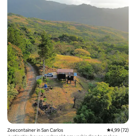
Zeecontainer in San Carlos
Gemiddelde be
4,99 (72)