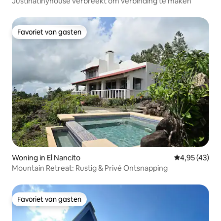
Justinatinyhouse verbreekt om verbinding te maken
Favoriet van gasten
Favoriet van gasten
Woning in El Nancito
Gemiddelde be
4,95 (43)
Mountain Retreat: Rustig & Privé Ontsnapping
Favoriet van gasten
Favoriet van gasten