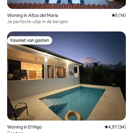
Woning in Altos del Maria
Gemiddelde
5 (14)
Je perfecte uitje in de bergen
Favoriet van gasten
Favoriet van gasten
Woning in El Higo
Gemiddelde be
4,97 (34)