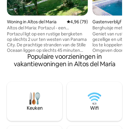
Woning in Altos del Maria
Gemiddelde beoordeling van 4,9
4,96 (79)
Gastenverblijf in
ste
Altos del Maria: Portazul - een
Berghuisje met p
toevluchtsoord in de bergen
Panama
Portazul ligt op een rustige bergketen
Geniet van rust en
op slechts 2 uur ten westen van Panama
gezellige en uitge
City. De prachtige stranden van de Stille
los te koppelen e
Oceaan liggen op slechts 45 minuten
Omgeven door bo
Populaire voorzieningen in
afstand en prachtige golfbanen liggen
spectaculair uitzic
op ongeveer 1 uur rijden. Eindeloze
lucht ademen en n
vakantiewoningen in Altos del María
buitenactiviteiten wachten op je in de
✔️ Ideaal voor stel
gemeenschap van Altos del María. Mijn
avonturiers. Nabi
huis biedt een sereen toevluchtsoord -
wandelroutes, riv
perfect om weer in contact te komen
uitzichtpunten. ✔
met de natuur of te genieten van
uitgeruste ruimtes
levendiger bezigheden. Ervaar deze
Capaciteit van 4 p
moderne woning en alle gemakken voor
vanaf twee nachten Dicht bij: Lagu
een ontspannen verblijf omringd door
San Carlos, Valle 
Keuken
Wifi
de flora en fauna van Panama.
de Stille Oceaan 