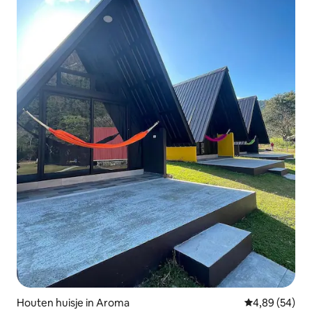
Houten huisje in Aroma
Gemiddelde be
4,89 (54)