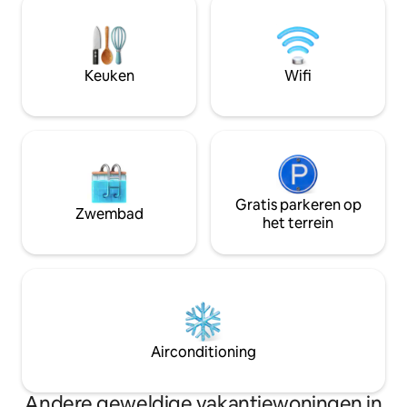
buitenplaats vindt u een
pizzaoven, olijfgaa
zoutwaterzwembad met een
minuten naar Orvi
ontspanningsruimte op een
minuten rijden naa
panoramisch terras met een prachtig
Rome/Florence, 5 
Keuken
Wifi
uitzicht op het kasteel, de heuvels en de
winkels in de stad.
wijngaarden met adembenemende
Terrein/zwembad
zonsondergangen.
Gratis parkeren op
Zwembad
het terrein
Airconditioning
Andere geweldige vakantiewoningen in