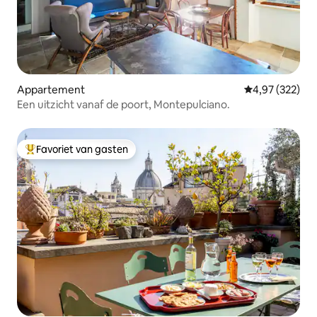
Appartement
Gemiddelde beo
4,97 (322)
Een uitzicht vanaf de poort, Montepulciano.
Favoriet van gasten
Topfavoriet van gasten