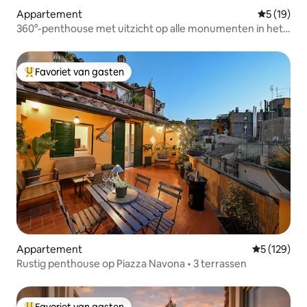
Appartement
Gemiddelde
5 (19)
360°-penthouse met uitzicht op alle monumenten in het
centrum van Rome
Favoriet van gasten
Topfavoriet van gasten
Appartement
Gemiddelde 
5 (129)
Rustig penthouse op Piazza Navona • 3 terrassen
Favoriet van gasten