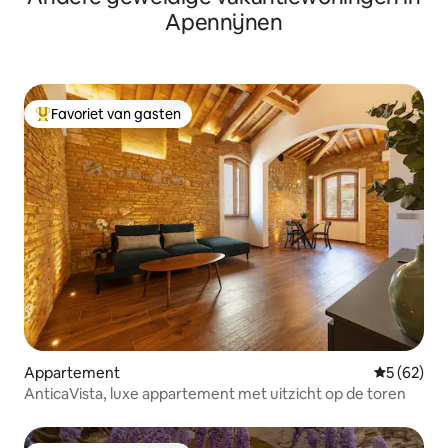
Apennijnen
Favoriet van gasten
Topfavoriet van gasten
Appartement
Gemiddelde
5 (62)
AnticaVista, luxe appartement met uitzicht op de toren