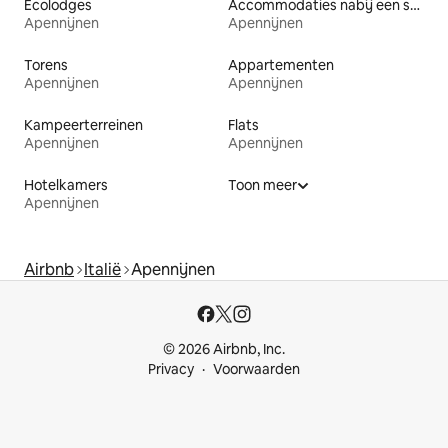
Ecolodges
Accommodaties nabij een strand
Apennijnen
Apennijnen
Torens
Appartementen
Apennijnen
Apennijnen
Kampeerterreinen
Flats
Apennijnen
Apennijnen
Hotelkamers
Toon meer
Apennijnen
Airbnb
Italië
Apennijnen
© 2026 Airbnb, Inc.
Privacy
Voorwaarden