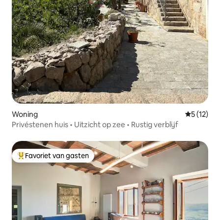
Woning
Gemiddelde
5 (12)
Privéstenen huis • Uitzicht op zee • Rustig verblijf
Favoriet van gasten
Topfavoriet van gasten