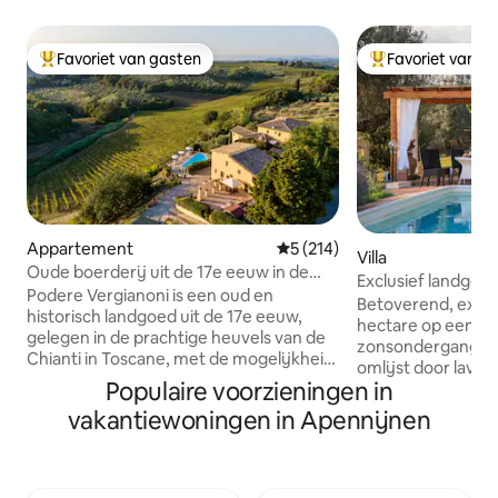
Favoriet van gasten
Favoriet van g
Topfavoriet van gasten
Topfavoriet van 
Appartement
Gemiddelde beoordeling van 5
5 (214)
Villa
Oude boerderij uit de 17e eeuw in de
Exclusief landgoe
Chianti-streek in Toscane
Podere Vergianoni is een oud en
zwembad en olijfg
Betoverend, exclu
historisch landgoed uit de 17e eeuw,
hectare op een h
gelegen in de prachtige heuvels van de
zonsondergangen
Chianti in Toscane, met de mogelijkheid
omlijst door laven
om exclusieve diensten en ervaringen
Populaire voorzieningen in
hele jaar door ge
op maat voor u te organiseren. Het
Starlink internet. Zeer privé&peaceful 2
vakantiewoningen in Apennijnen
appartement is beschikbaar voor 2
verdiepingen, 4sl
volwassenen met de mogelijkheid om
jacuzzi, 55 inch s
een slaapbank toe te voegen voor 2
uitgeruste keuken, veranda & pergola
kinderen jonger dan 12 jaar. Op de grote
om buiten te dine