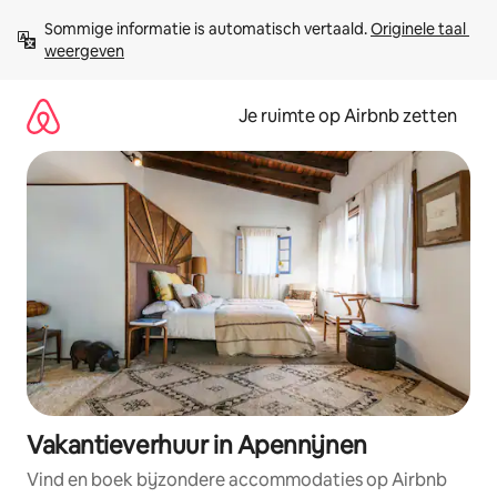
Ga
Sommige informatie is automatisch vertaald. 
Originele taal 
direct
weergeven
naar
inhoud
Je ruimte op Airbnb zetten
Vakantieverhuur in Apennijnen
Vind en boek bijzondere accommodaties op Airbnb