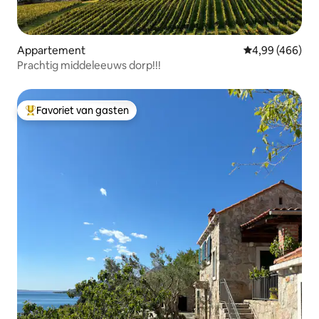
Appartement
Gemiddelde beo
4,99 (466)
Prachtig middeleeuws dorp!!!
Favoriet van gasten
Topfavoriet van gasten