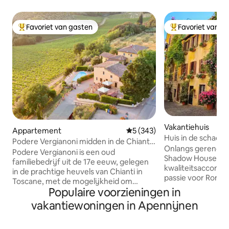
Favoriet van gasten
Favoriet van g
Topfavoriet van gasten
Topfavoriet van 
Vakantiehuis
Appartement
Gemiddelde beoordeling van 5
5 (343)
Huis in de schadu
Podere Vergianoni midden in de Chianti
Historisch centru
Onlangs gerenovee
met zwembad
Podere Vergianoni is een oud
Shadow House' o
familiebedrijf uit de 17e eeuw, gelegen
kwaliteitsaccommo
in de prachtige heuvels van Chianti in
passie voor Rome
Toscane, met de mogelijkheid om
anderen kennis te
Populaire voorzieningen in
rechtstreeks met onze familie een
schoonheid van de
privépendeldienst en lokale ervaringen
vakantiewoningen in Apennijnen
geboren, hebben 
te regelen. Het appartement is
om een ruimte te c
beschikbaar voor 2 volwassenen met de
detail wordt verz