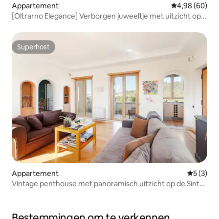
Appartement
Gemiddelde be
4,98 (60)
[Oltrarno Elegance] Verborgen juweeltje met uitzicht op
Florence
Superhost
Superhost
Appartement
Gemiddeld
5 (3)
Vintage penthouse met panoramisch uitzicht op de Sint-
Pietersbasiliek
Bestemmingen om te verkennen