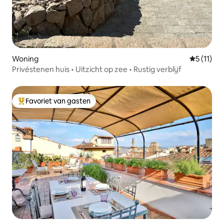
Woning
Gemiddeld
5 (11)
Privéstenen huis • Uitzicht op zee • Rustig verblijf
Favoriet van gasten
Topfavoriet van gasten