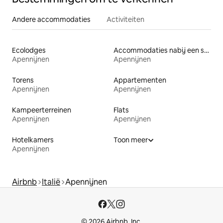
Andere accommodaties
Activiteiten
Ecolodges
Accommodaties nabij een strand
Apennijnen
Apennijnen
Torens
Appartementen
Apennijnen
Apennijnen
Kampeerterreinen
Flats
Apennijnen
Apennijnen
Hotelkamers
Toon meer
Apennijnen
Airbnb
Italië
Apennijnen
© 2026 Airbnb, Inc.