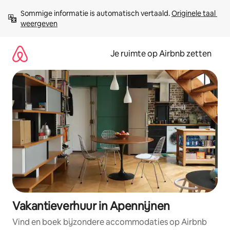
Ga
Sommige informatie is automatisch vertaald. 
Originele taal 
direct
weergeven
naar
inhoud
Je ruimte op Airbnb zetten
Vakantieverhuur in Apennijnen
Vind en boek bijzondere accommodaties op Airbnb