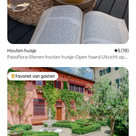
Houten huisje
Gemiddelde
5 (19)
Passiflora•Stenen houten huisje•Open haard Uitzicht op
Umbrië
Favoriet van gasten
Topfavoriet van gasten