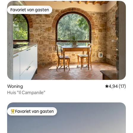
Favoriet van gasten
Favoriet van gasten
Woning
Gemiddelde be
4,94 (17)
Huis "Il Campanile"
Favoriet van gasten
Topfavoriet van gasten