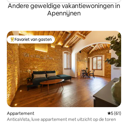
Andere geweldige vakantiewoningen in
Apennijnen
Favoriet van gasten
Topfavoriet van gasten
Appartement
Gemiddelde
5 (61)
AnticaVista, luxe appartement met uitzicht op de toren