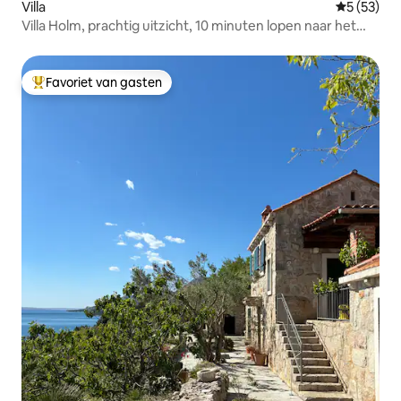
Villa
Gemiddelde
5 (53)
Villa Holm, prachtig uitzicht, 10 minuten lopen naar het
stadscentrum
Favoriet van gasten
Topfavoriet van gasten