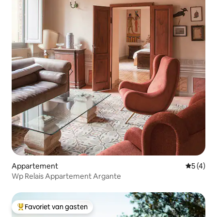
Appartement
Gemiddeld
5 (4)
Wp Relais Appartement Argante
Favoriet van gasten
Topfavoriet van gasten