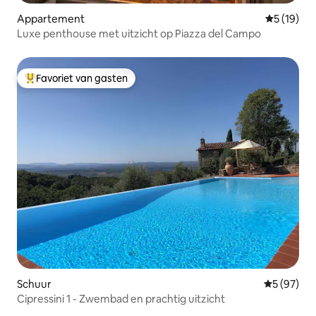
Appartement
Gemiddelde
5 (19)
Luxe penthouse met uitzicht op Piazza del Campo
Favoriet van gasten
Topfavoriet van gasten
Schuur
Gemiddelde
5 (97)
Cipressini 1 - Zwembad en prachtig uitzicht