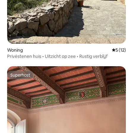
Woning
Gemiddelde
5 (12)
Privéstenen huis • Uitzicht op zee • Rustig verblijf
Superhost
Superhost