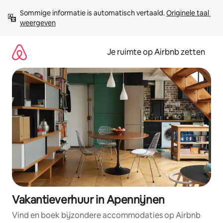
Ga
Sommige informatie is automatisch vertaald. 
Originele taal 
direct
weergeven
naar
inhoud
Je ruimte op Airbnb zetten
Vakantieverhuur in Apennijnen
Vind en boek bijzondere accommodaties op Airbnb