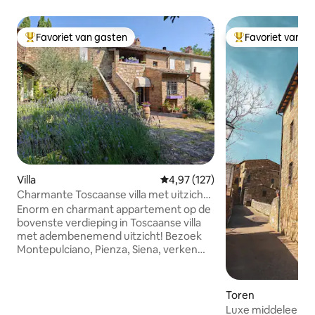
Favoriet van gasten
Favoriet van g
Topfavoriet van gasten
Topfavoriet van 
Villa
Gemiddelde beoordeling van 4,97
4,97 (127)
Charmante Toscaanse villa met uitzicht
voor familie en vrienden
Enorm en charmant appartement op de
bovenste verdieping in Toscaanse villa
met adembenemend uitzicht! Bezoek
Montepulciano, Pienza, Siena, verken
het platteland, wijngaarden en
warmwaterbronnen, wandelen of e-
biken, wandelen of rijden! Twee ruime
Toren
suites met bedden van topkwaliteit en
Luxe middeleeuws