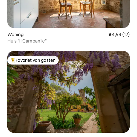
Woning
Gemiddelde be
4,94 (17)
Huis "Il Campanile"
Favoriet van gasten
Topfavoriet van gasten