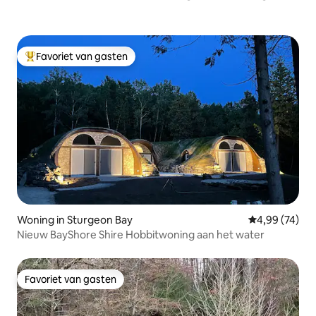
Favoriet van gasten
Topfavoriet van gasten
Woning in Sturgeon Bay
Gemiddelde be
4,99 (74)
Nieuw BayShore Shire Hobbitwoning aan het water
Favoriet van gasten
Favoriet van gasten