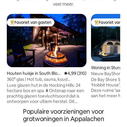
veel meer.
Favoriet van gasten
Favoriet van g
Topfavoriet van gasten
Topfavoriet van 
Woning in Sturgeo
Houten huisje in South Bloo
Gemiddelde beoordeling van 4,99
4,99 (310)
Nieuw BayShore S
mingville
het water
360° glas | Hot tub, sauna, koud
De Bay Shore Shir
dompelbad | Hocking
‘Hobbit House’) is 
Luxe glazen hut in de Hocking Hills: 24
Deze ruime ‘aard
hectare bos en spa 🌲Ontsnap naar een
aan het meer hee
prachtig glazen toevluchtsoord dat is
uitzicht op het me
ontworpen voor ultiem herstel. Dit
adembenemende 
architectonische meesterwerk ligt op
Populaire voorzieningen voor
Met 11 voet plafo
9,7 hectare schilderachtig, diep bos, op
keuken/woonruimt
slechts 8 km van de beste wandelpaden,
grotwoningen in Appalachen
vuurplaats. Met 4
en combineert een 360°-uitzicht op het