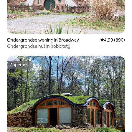
Ondergrondse woning in Broadway
Gemiddelde beo
4,99 (890)
Ondergrondse hut in hobbitstijl
Superhost
Superhost