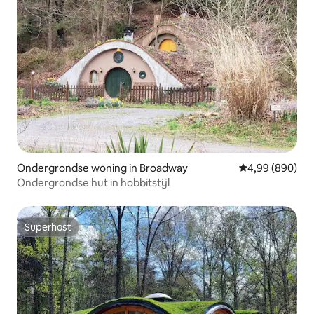
Ondergrondse woning in Broadway
Gemiddelde beo
4,99 (890)
Ondergrondse hut in hobbitstijl
Superhost
Superhost