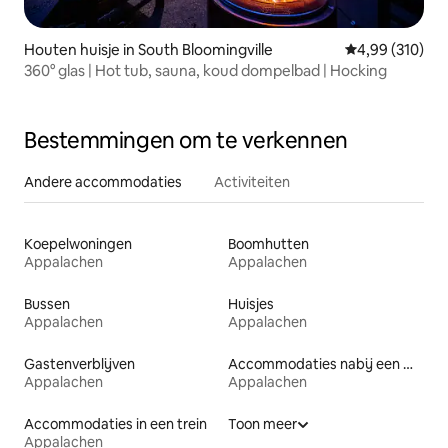
Houten huisje in South Bloomingville
Gemiddelde beo
4,99 (310)
360° glas | Hot tub, sauna, koud dompelbad | Hocking
Bestemmingen om te verkennen
Andere accommodaties
Activiteiten
Koepelwoningen
Boomhutten
Appalachen
Appalachen
Bussen
Huisjes
Appalachen
Appalachen
Gastenverblijven
Accommodaties nabij een meer
Appalachen
Appalachen
Accommodaties in een trein
Toon meer
Appalachen