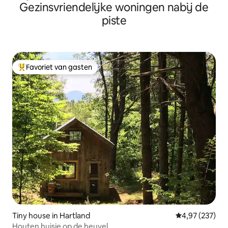
Gezinsvriendelijke woningen nabij de
piste
Favoriet van gasten
Topfavoriet van gasten
Tiny house in Hartland
Gemiddelde beo
4,97 (237)
Houten huisje op de heuvel