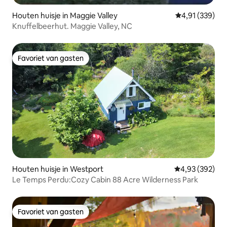
Houten huisje in Maggie Valley
Gemiddelde beo
4,91 (339)
Knuffelbeerhut. Maggie Valley, NC
Favoriet van gasten
Favoriet van gasten
Houten huisje in Westport
Gemiddelde beo
4,93 (392)
Le Temps Perdu:Cozy Cabin 88 Acre Wilderness Park
Favoriet van gasten
Favoriet van gasten