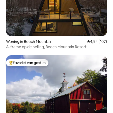
Woning in Beech Mountain
Gemiddelde beo
4,94 (107)
A-frame op de helling, Beech Mountain Resort
Favoriet van gasten
Topfavoriet van gasten