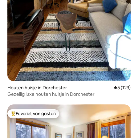
Houten huisje in Dorchester
Gemiddelde 
5 (123)
Gezellig luxe houten huisje in Dorchester
Favoriet van gasten
Topfavoriet van gasten