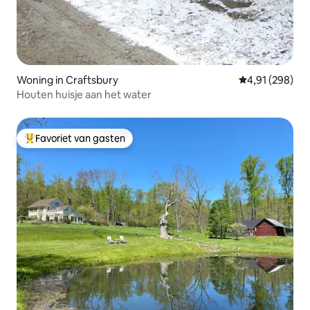
Woning in Craftsbury
Gemiddelde beo
4,91 (298)
Houten huisje aan het water
Favoriet van gasten
Topfavoriet van gasten