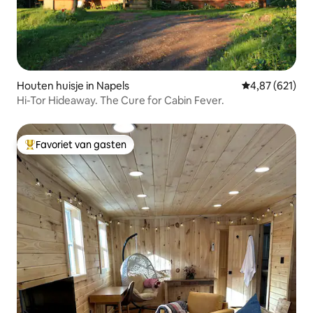
Houten huisje in Napels
Gemiddelde beo
4,87 (621)
Hi-Tor Hideaway. The Cure for Cabin Fever.
Favoriet van gasten
Topfavoriet van gasten