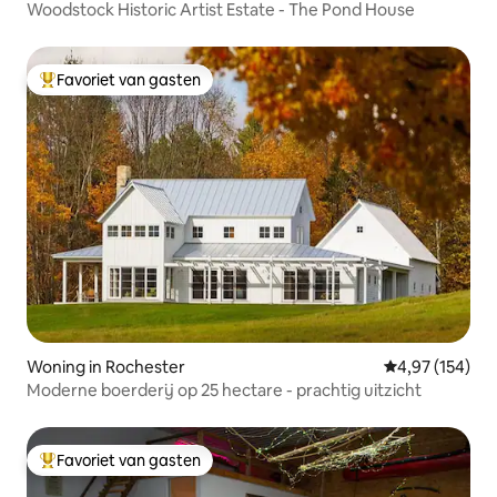
Woodstock Historic Artist Estate - The Pond House
Favoriet van gasten
Topfavoriet van gasten
Woning in Rochester
Gemiddelde beo
4,97 (154)
Moderne boerderij op 25 hectare - prachtig uitzicht
Favoriet van gasten
Topfavoriet van gasten