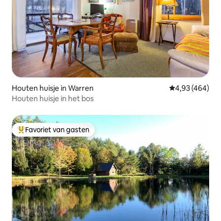
Houten huisje in Warren
Gemiddelde beo
4,93 (464)
Houten huisje in het bos
Favoriet van gasten
Topfavoriet van gasten