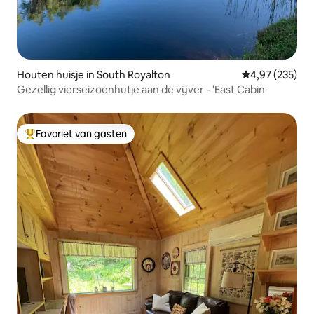
Houten huisje in South Royalton
Gemiddelde beo
4,97 (235)
Gezellig vierseizoenhutje aan de vijver - 'East Cabin'
Favoriet van gasten
Topfavoriet van gasten