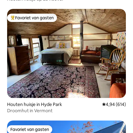
Favoriet van gasten
Topfavoriet van gasten
Houten huisje in Hyde Park
Gemiddelde beo
4,94 (614)
Droomhut in Vermont
Favoriet van gasten
Favoriet van gasten