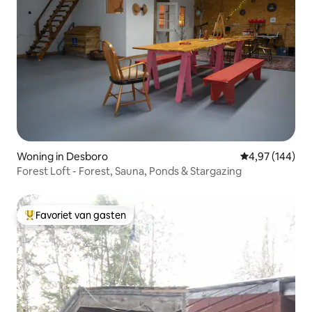
Woning in Desboro
Gemiddelde beo
4,97 (144)
Forest Loft - Forest, Sauna, Ponds & Stargazing
Favoriet van gasten
Topfavoriet van gasten