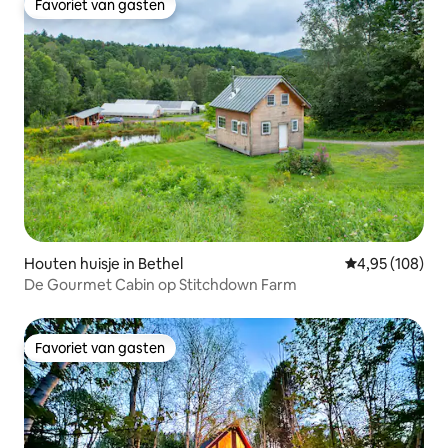
Favoriet van gasten
Favoriet van gasten
Houten huisje in Bethel
Gemiddelde beo
4,95 (108)
De Gourmet Cabin op Stitchdown Farm
Favoriet van gasten
Favoriet van gasten