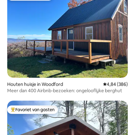
Houten huisje in Woodford
Gemiddelde beo
4,84 (386)
Meer dan 400 Airbnb-bezoeken: ongelooflijke berghut
Favoriet van gasten
Topfavoriet van gasten