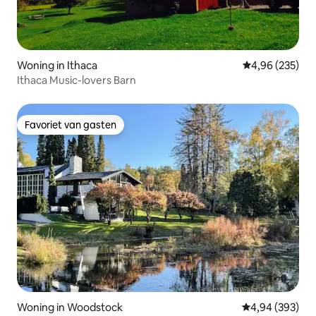
Woning in Ithaca
Gemiddelde beo
4,96 (235)
Ithaca Music-lovers Barn
Favoriet van gasten
Favoriet van gasten
Woning in Woodstock
Gemiddelde beo
4,94 (393)