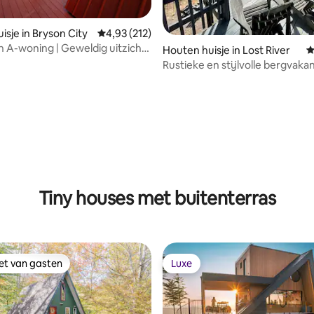
isje in Bryson City
Gemiddelde beoordeling van 4,93 uit 5, 212 r
4,93 (212)
 A-woning | Geweldig uitzicht |
van 4,88 uit 5, 236 recensies
Houten huisje in Lost River
G
r koppels
Rustieke en stijlvolle bergvakan
Tiny houses met buitenterras
iet van gasten
Luxe
iet van gasten
Luxe