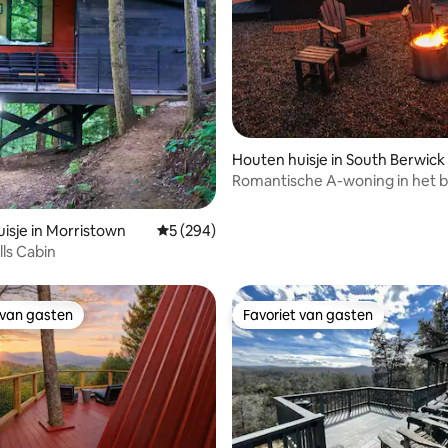
van 4,98 uit 5, 254 recensies
Houten huisje in South Berwick
Romantische A-woning in het 
isje in Morristown
Gemiddelde beoordeling van 5 uit 5, 294 r
5 (294)
lls Cabin
 van gasten
Favoriet van gasten
 van gasten
Favoriet van gasten