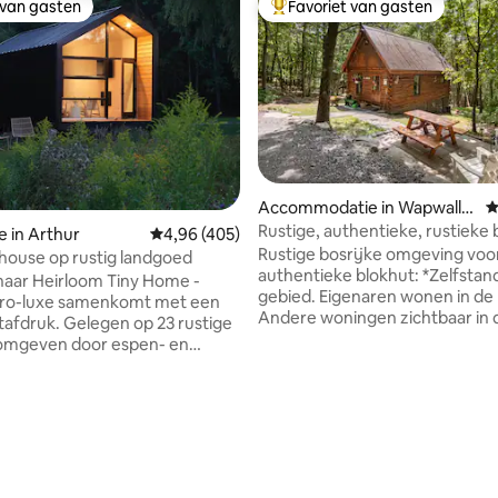
 van gasten
Favoriet van gasten
 van gasten
Topfavoriet van gasten
Accommodatie in Wapwallo
G
pen
Rustige, authentieke, rustieke 
e in Arthur
Gemiddelde beoordeling van 4,96 uit 5, 405 
4,96 (405)
het bos
Rustige bosrijke omgeving voo
 house op rustig landgoed
authentieke blokhut: *Zelfstand
aar Heirloom Tiny Home -
gebied. Eigenaren wonen in de 
ro-luxe samenkomt met een
Andere woningen zichtbaar in d
afdruk. Gelegen op 23 rustige
*1/2 mijl landweggetje passeer
 omgeven door espen- en
op weg naar hut. Rij alsjeblieft langzaam!
sen, op slechts 10 minuten
*Verkeersborden langs de weg
ittoreske stadje Elora. Wakker
GPS uitvalt. *Parkeerplaats omdraaien.
t een sereen uitzicht op de
van 4,99 uit 5, 395 recensies
*Complete badkamer *Keuken:
wijl paarden en schapen in je
convectieoven/ airfryer/ magn
zen. Biologisch beddengoed,
combo, Keurig, broodrooster, 
ijke zepen en een spa-achtige
aanrecht frig. / kleine vriezer. *
kalmeren de zintuigen. Geniet