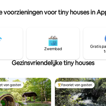
queensize bed *Dubbele futon *Potten,
uur en staar naar de sterren.
pannen, keukengerei *Tafelservice voor
 lekker eten in de Elora Mill
e voorzieningen voor tiny houses in A
4 personen *Spelletjes, boeken
geniet van populaire winkels of
or de Elora Gorge in de buurt.
Gratis p
Zwembad
t
Gezinsvriendelijke tiny houses
iet van gasten
Favoriet van gasten
iet van gasten
Topfavoriet van gasten