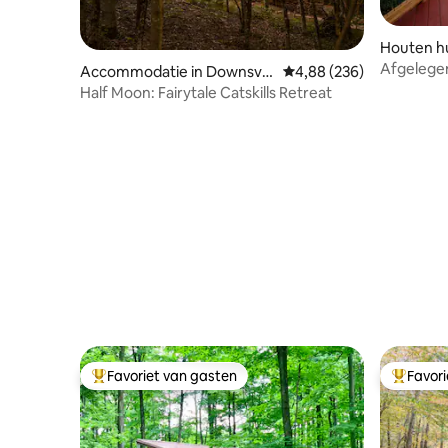
Houten hu
Afgelegen
Accommodatie in Downsvill
Gemiddelde beoordeling 
4,88 (236)
Uitje voo
e
Half Moon: Fairytale Catskills Retreat
Favoriet van gasten
Favor
Topfavoriet van gasten
Topfavor