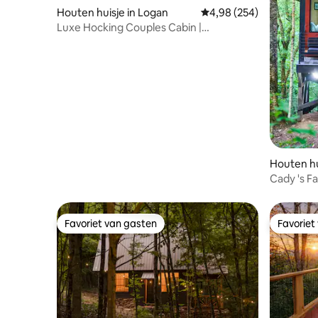
Houten huisje in Logan
Gemiddelde beoordeling 
4,98 (254)
Luxe Hocking Couples Cabin |
Afgelegen! Bubbelbad!
Houten hu
Cady 's Fa
Favoriet van gasten
Favoriet
Favoriet van gasten
Favoriet