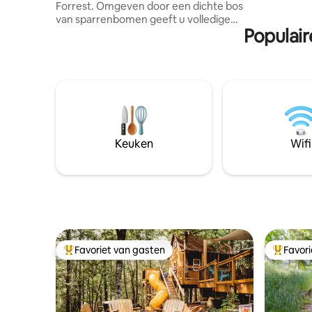
Forrest. Omgeven door een dichte bos
van het v
van sparrenbomen geeft u volledige
Geniet van
Populair
privacy. Het is slechts 5 minuten rijden
and Spa, 
naar geweldige restaurants, brouwerijen
wandel do
en winkels in het centrum van
Wilmington. Het is ook minder dan 20
minuten naar Mt. Sneeuw. Er is
geweldige wandelingen in Molly Stark
State Park aan de overkant van de straat
en geweldige meren allemaal op 10
minuten rijden! Geen WIFI en mobiele
Keuken
Wifi
service is niet geweldig, dus het is een
geweldige plek om de stekker uit het
stopcontact te halen!
Favoriet van gasten
Favor
Topfavoriet van gasten
Topfavor