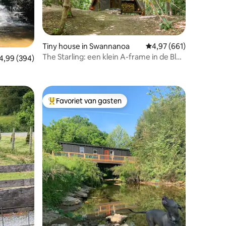
ecensies
Tiny house in Swannanoa
Gemiddelde beoordeling
4,97 (661)
The Starling: een klein A-frame in de Blue
emiddelde beoordeling van 4,99 uit 5, 394 recensies
4,99 (394)
Ridge
Favoriet van gasten
Topfavoriet van gasten
ecensies