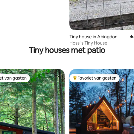
Tiny house in Abingdon
G
Hoss 's Tiny House
Tiny houses met patio
iet van gasten
Favoriet van gasten
iet van gasten
Topfavoriet van gasten