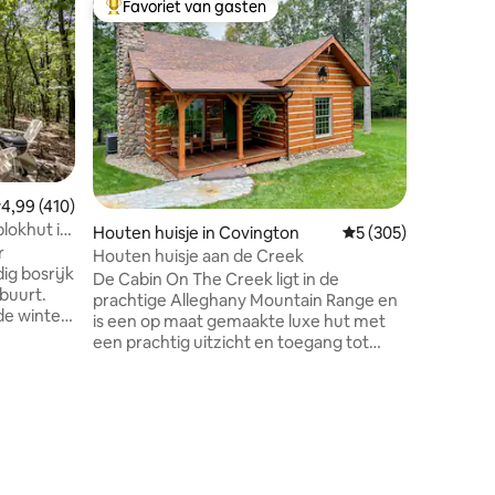
Favoriet van gasten
Favor
Topfavoriet van gasten
Topfavo
Houten hu
Mountai
🚗 AWD/4
te rijden 🥾 Geen AWD/4WD = steile
bergopwa
spullen Onze hut aan de klif is een
onderdom
avontuur
waar je 
de sensa
emiddelde beoordeling van 4,99 uit 5, 410 recensies
4,99 (410)
Geniet va
blokhut in
recensies
Houten huisje in Covington
Gemiddelde beoordel
5 (305)
slechts e
r
fantastis
Houten huisje aan de Creek
ig bosrijk
bezienswaardi
De Cabin On The Creek ligt in de
buurt.
opgehang
prachtige Alleghany Mountain Range en
e winter.
Comforta
is een op maat gemaakte luxe hut met
t huizen
Kitchene
een prachtig uitzicht en toegang tot
uitzicht
Potts Creek op een eigen bosrijk terrein.
 nadat de
Meerdere buitenruimtes om te genieten
van de bezienswaardigheden en
geluiden van de beek, zijn de veranda
etron
aan de achterkant, observatiedek met
onder
Adirondack-stoelen en een wandelpad
Loft
dat leidt naar een prachtig uitzicht op de