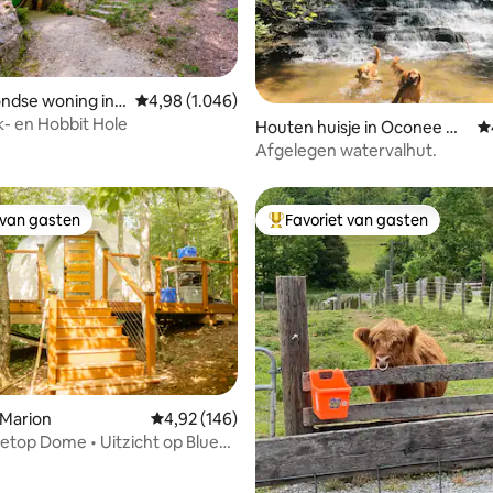
van 4,99 uit 5, 521 recensies
ndse woning in
Gemiddelde beoordeling van 4,98 uit 5, 1.046 r
4,98 (1.046)
- en Hobbit Hole
Houten huisje in Oconee Co
G
unty
Afgelegen watervalhut.
 van gasten
Favoriet van gasten
 van gasten
Topfavoriet van gasten
 Marion
Gemiddelde beoordeling van 4,92 uit 5, 146 r
4,92 (146)
reetop Dome • Uitzicht op Blue
van 4,98 uit 5, 301 recensies
terval