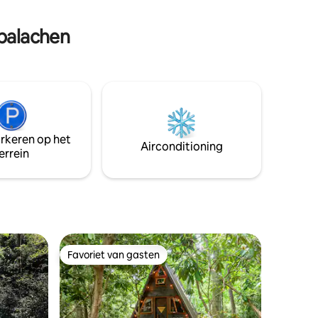
Potts Creek "wastafels.” Geniet van de
rustige natuurlijke omgeving terwijl je
ppalachen
gebruik maakt van de buitengrill,
picknickplaats, vuurplaats en bubbelbad.
arkeren op het
Airconditioning
errein
Favoriet van gasten
Favoriet van gasten