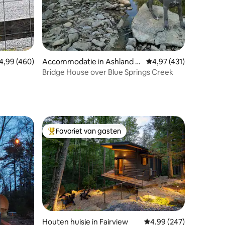
emiddelde beoordeling van 4,99 uit 5, 460 recensies
4,99 (460)
Accommodatie in Ashland Ci
Gemiddelde beoordeling
4,97 (431)
ty
Bridge House over Blue Springs Creek
Favoriet van gasten
Topfavoriet van gasten
Houten huisje in Fairview
Gemiddelde beoordeling
4,99 (247)