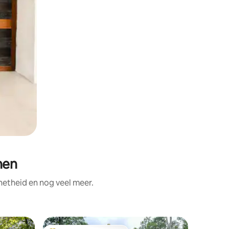
hen
netheid en nog veel meer.
Tiny hous