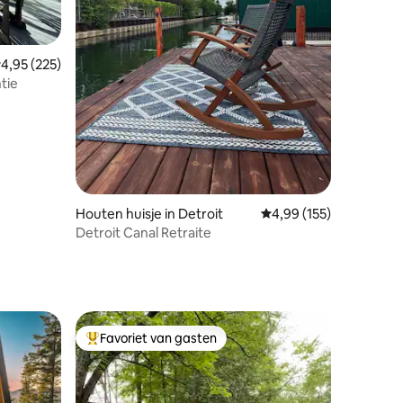
ecensies
emiddelde beoordeling van 4,95 uit 5, 225 recensies
4,95 (225)
tie
Houten huisje in Detroit
Gemiddelde beoordeling
4,99 (155)
Detroit Canal Retraite
Favoriet van gasten
Topfavoriet van gasten