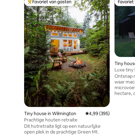
Favoriet van gasten
Favoriet
Topfavoriet van gasten
Favoriet
Tiny hous
Luxe tiny
Ontsnap n
waar mac
microvoet
hectare,
dennenbos
van het p
worden me
Tiny house in Wilmington
Gemiddelde beoordeling 
4,99 (395)
vijver ter
Prachtige houten retraite
zicht gra
Dit hutretraite ligt op een natuurlijke
ambachtel
open plek in de prachtige Green Mt.
badkamer 