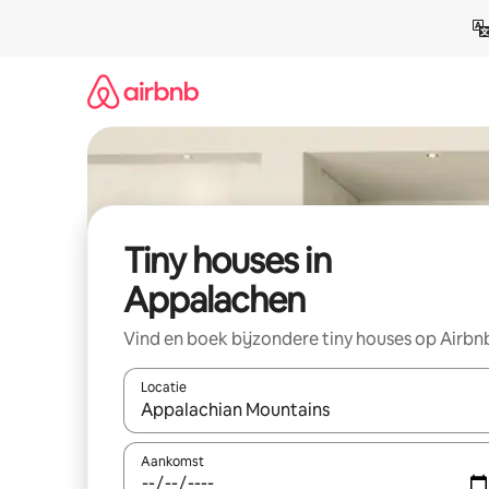
Ga
direct
naar
inhoud
Tiny houses in
Appalachen
Vind en boek bijzondere tiny houses op Airbn
Locatie
Wanneer er suggesties beschikbaar zijn, maak je 
Aankomst