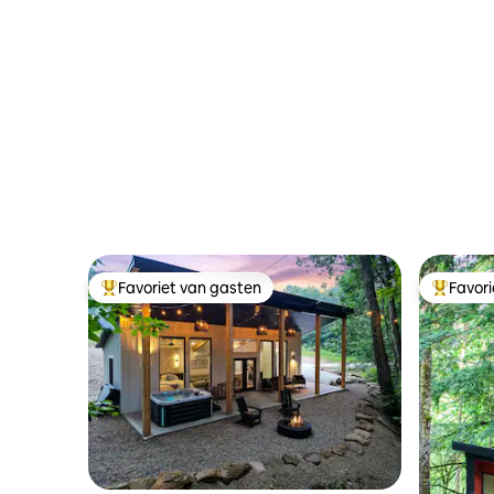
Favoriet van gasten
Favor
Topfavoriet van gasten
Topfavor