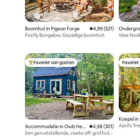
Boomhut in Pigeon Forge
Gemiddelde beoordeling 
4,99 (521)
Ondergro
McEwen
Firefly Bungalow. Gezellige boomhut.
Wee Nook
Favoriet van gasten
Favoriet
Topfavoriet van gasten
Favoriet
Koepel in
April's T
Accommodatie in Owls Hea
Gemiddelde beoordeling 
4,98 (301)
Ridge, wa
d
Een geruststellende, zoete off-grid hut
nabij het strand!