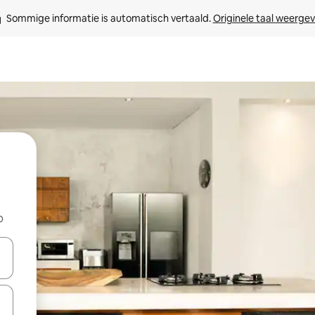
Sommige informatie is automatisch vertaald. 
Originele taal weerge
b
een keuze met je de pijltjestoetsen omhoog en omlaag, óf door te tik