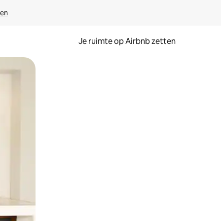
ven
Je ruimte op Airbnb zetten
ken of swipen.