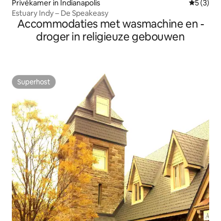
Privékamer in Indianapolis
Gemiddeld
5 (3)
Estuary Indy – De Speakeasy
Accommodaties met wasmachine en -
droger in religieuze gebouwen
Superhost
Superhost