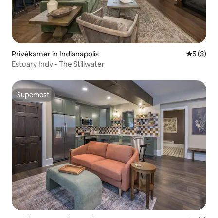
Privékamer in Indianapolis
Gemiddeld
5 (3)
Estuary Indy - The Stillwater
Superhost
Superhost