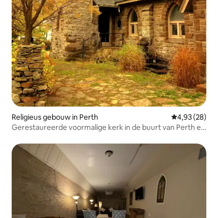
Religieus gebouw in Perth
Gemiddelde be
4,93 (28)
Gerestaureerde voormalige kerk in de buurt van Perth en
Smiths Falls