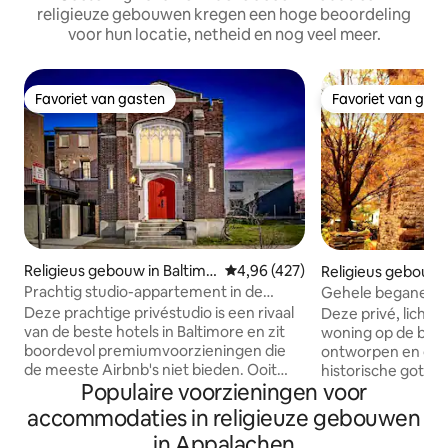
religieuze gebouwen kregen een hoge beoordeling
voor hun locatie, netheid en nog veel meer.
Favoriet van gasten
Favoriet van gas
Favoriet van gasten
Favoriet van gas
Religieus gebouw in Baltimo
Gemiddelde beoordeling van 4,96
4,96 (427)
Religieus gebouw 
re
Prachtig studio-appartement in de
Gehele begane gro
historische kapel met
gotische stenen k
Deze prachtige privéstudio is een rivaal
Deze privé, lichte
parkeergelegenheid
van de beste hotels in Baltimore en zit
woning op de bega
boordevol premiumvoorzieningen die
ontworpen en geb
de meeste Airbnb's niet bieden. Ooit
historische gotisc
Populaire voorzieningen voor
een mysterieuze kerk die voor sloop
1900. Gelegen op 
bestemd was, is het nu een volledig
het centrum van Pe
accommodaties in religieuze gebouwen
gerenoveerd modern juweel uit het
het is een perfect
in Appalachen
midden van de eeuw met eigen
authentieke reizig