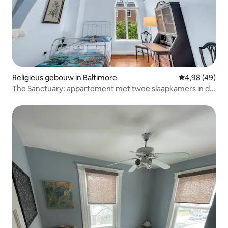
Religieus gebouw in Baltimore
Gemiddelde be
4,98 (49)
The Sanctuary: appartement met twee slaapkamers in de
buurt van Camden Yards