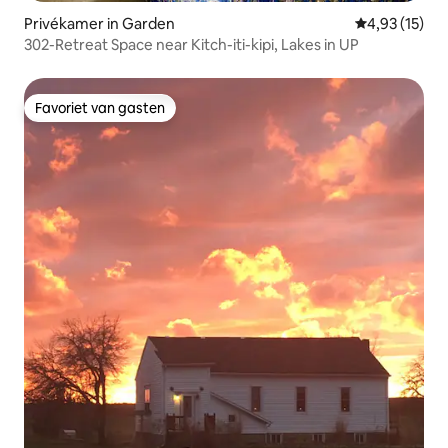
Privékamer in Garden
Gemiddelde be
4,93 (15)
302-Retreat Space near Kitch-iti-kipi, Lakes in UP
Favoriet van gasten
Favoriet van gasten