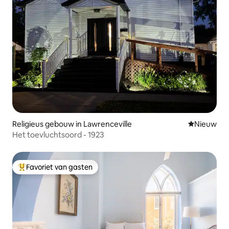
Religieus gebouw in Lawrenceville
Nieuwe ac
Nieuw
Het toevluchtsoord - 1923
Favoriet van gasten
Topfavoriet van gasten