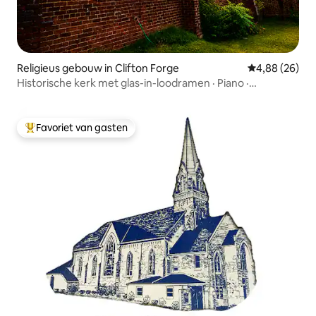
Religieus gebouw in Clifton Forge
Gemiddelde be
4,88 (26)
Historische kerk met glas-in-loodramen · Piano ·
Tafelvoetbal
Favoriet van gasten
Topfavoriet van gasten