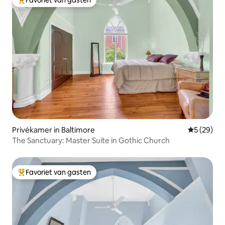
Topfavoriet van gasten
Privékamer in Baltimore
Gemiddelde
5 (29)
The Sanctuary: Master Suite in Gothic Church
Favoriet van gasten
Topfavoriet van gasten