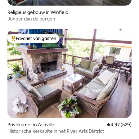
Religieus gebouw in Winfield
Jonger dan de bergen
Favoriet van gasten
Topfavoriet van gasten
Privékamer in Ashville
Gemiddelde beo
4,97 (529)
Historische kerksuite in het River Arts District