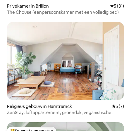
Privékamer in Brillion
Gemiddelde
5 (31)
The Chouse (eenpersoonskamer met een volledig bed)
Religieus gebouw in Hamtramck
Gemiddeld
5 (7)
ZenStay: loftappartement, groendak, veganistische
maaltijden
Favoriet van gasten