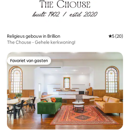
Religieus gebouw in Brillion
Gemiddelde
5 (20)
The Chouse - Gehele kerkwoning!
Favoriet van gasten
Favoriet van gasten