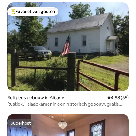
Favoriet van gasten
Topfavoriet van gasten
Religieus gebouw in Albany
Gemiddelde be
4,93 (55)
Rustiek, 1 slaapkamer in een historisch gebouw, gratis
parkeren
Superhost
Superhost