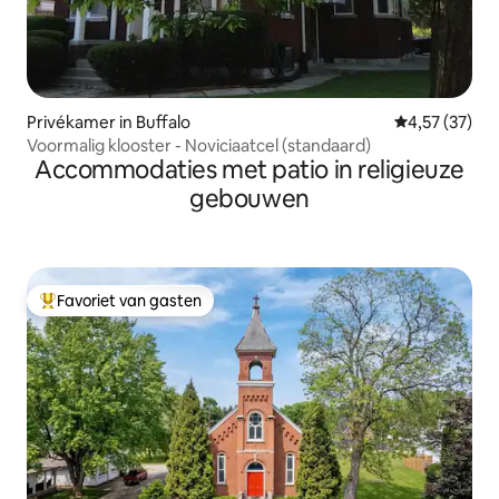
Privékamer in Buffalo
Gemiddelde be
4,57 (37)
Voormalig klooster - Noviciaatcel (standaard)
Accommodaties met patio in religieuze
gebouwen
Favoriet van gasten
Topfavoriet van gasten