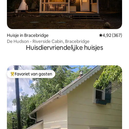
Huisje in Bracebridge
Gemiddelde beo
4,92 (367)
De Hudson - Riverside Cabin, Bracebridge
Huisdiervriendelijke huisjes
Favoriet van gasten
Topfavoriet van gasten