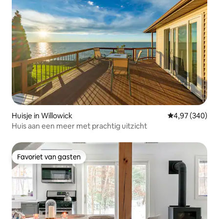
Huisje in Willowick
Gemiddelde beo
4,97 (340)
Huis aan een meer met prachtig uitzicht
Favoriet van gasten
Favoriet van gasten