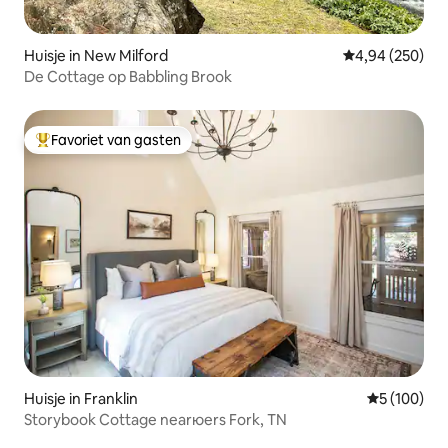
Huisje in New Milford
Gemiddelde beo
4,94 (250)
De Cottage op Babbling Brook
Favoriet van gasten
Topfavoriet van gasten
Huisje in Franklin
Gemiddelde 
5 (100)
Storybook Cottage nearюers Fork, TN