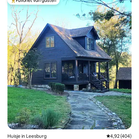
Favoriet van gasten
Topfavoriet van gasten
Huisje in Leesburg
Gemiddelde beo
4,92 (404)