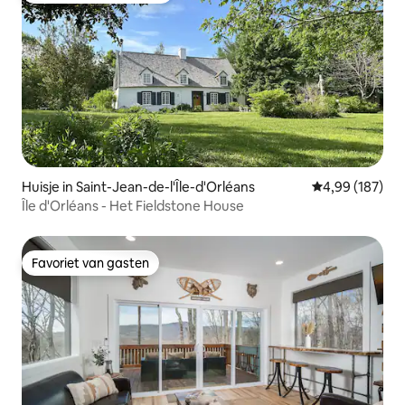
Huisje in Saint-Jean-de-l'Île-d'Orléans
Gemiddelde beo
4,99 (187)
Île d'Orléans - Het Fieldstone House
Favoriet van gasten
Favoriet van gasten