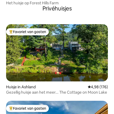
Het huisje op Forest Hills Farm
Privéhuisjes
Favoriet van gasten
Topfavoriet van gasten
Huisje in Ashland
Gemiddelde beo
4,98 (176)
Gezellig huisje aan het meer... The Cottage on Moon Lake
Favoriet van gasten
Topfavoriet van gasten