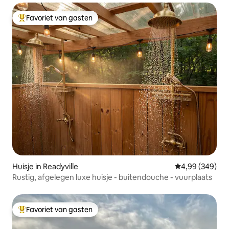
Favoriet van gasten
Topfavoriet van gasten
Huisje in Readyville
Gemiddelde beo
4,99 (349)
Rustig, afgelegen luxe huisje - buitendouche - vuurplaats
Favoriet van gasten
Topfavoriet van gasten