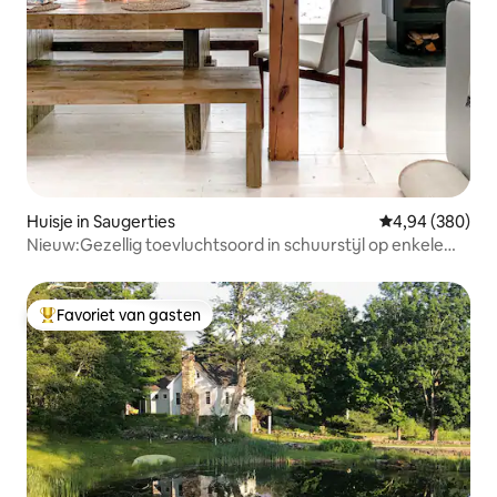
Huisje in Saugerties
Gemiddelde beo
4,94 (380)
Nieuw:Gezellig toevluchtsoord in schuurstijl op enkele
minuten van Woodstock
Favoriet van gasten
Topfavoriet van gasten