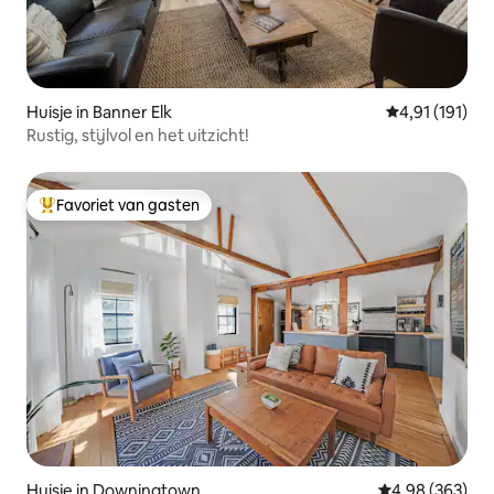
Huisje in Banner Elk
Gemiddelde beo
4,91 (191)
Rustig, stijlvol en het uitzicht!
Favoriet van gasten
Topfavoriet van gasten
Huisje in Downingtown
Gemiddelde beo
4,98 (363)