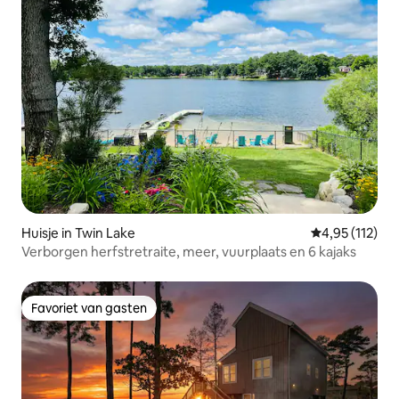
Huisje in Twin Lake
Gemiddelde beo
4,95 (112)
Verborgen herfstretraite, meer, vuurplaats en 6 kajaks
Favoriet van gasten
Favoriet van gasten