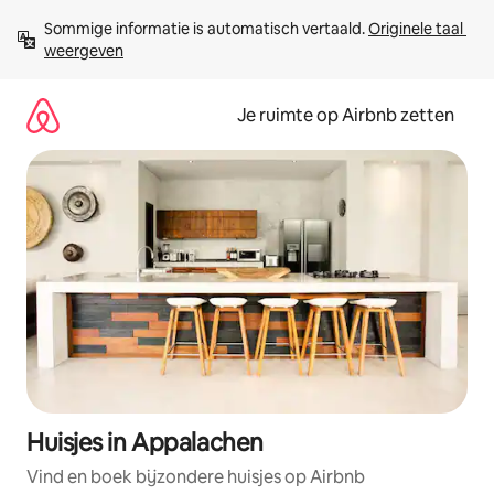
Ga
Sommige informatie is automatisch vertaald. 
Originele taal 
direct
weergeven
naar
inhoud
Je ruimte op Airbnb zetten
Huisjes in Appalachen
Vind en boek bijzondere huisjes op Airbnb