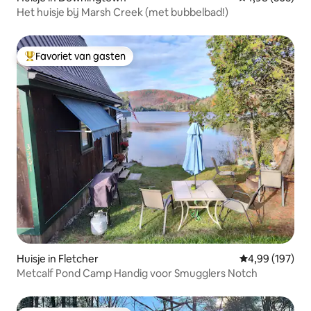
Het huisje bij Marsh Creek (met bubbelbad!)
Favoriet van gasten
Topfavoriet van gasten
Huisje in Fletcher
Gemiddelde beo
4,99 (197)
Metcalf Pond Camp Handig voor Smugglers Notch