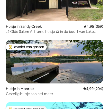
Huisje in Sandy Creek
Gemiddelde beo
4,95 (359)
🌙 Olde Salem A-frame huisje 🔮 in de buurt van Lake
Ontario
Favoriet van gasten
Topfavoriet van gasten
Huisje in Monroe
Gemiddelde beo
4,99 (204)
Gezellig huisje aan het meer