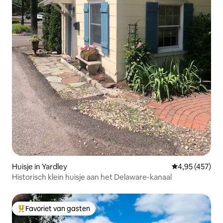
Huisje in Yardley
Gemiddelde beo
4,95 (457)
Historisch klein huisje aan het Delaware-kanaal
Favoriet van gasten
Topfavoriet van gasten