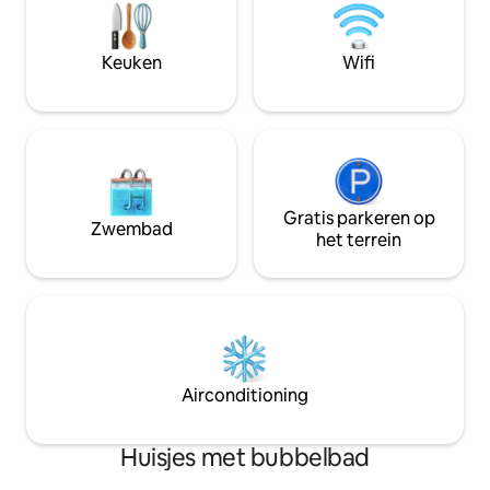
moderne open haa
bocht te verwarren. Minimaal:
de eeuw zorgt voo
doordeweeks: weekend van 2 nachten:
dineren, loungen 
3 nachten
Keuken
Wifi
vuurbijeenkomst
#LakeViewCotta
Vergunningsnumm
kortetermijnverh
Warwick P25-024
Gratis parkeren op
Zwembad
het terrein
Airconditioning
Huisjes met bubbelbad