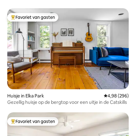
Favoriet van gasten
Topfavoriet van gasten
Huisje in Elka Park
Gemiddelde beo
4,98 (296)
Gezellig huisje op de bergtop voor een uitje in de Catskills
Favoriet van gasten
Topfavoriet van gasten