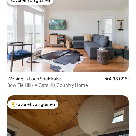
Favoriet van gasten
Favoriet van gasten
Woning in Loch Sheldrake
Gemiddelde beo
4,98 (215)
Bow Tie Hill - A Catskills Country Home
Favoriet van gasten
Topfavoriet van gasten