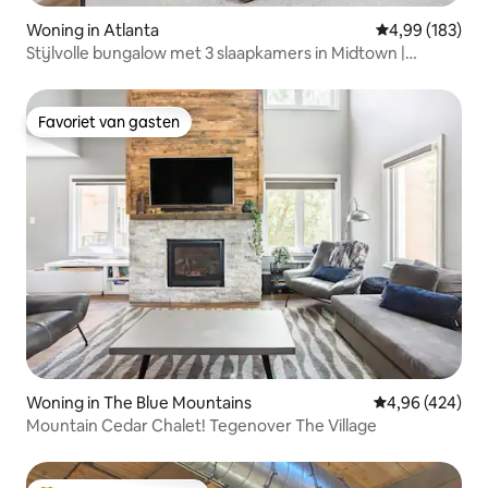
Woning in Atlanta
Gemiddelde beo
4,99 (183)
Stijlvolle bungalow met 3 slaapkamers in Midtown |
Toevluchtsoord met vuurplaats
Favoriet van gasten
Favoriet van gasten
Woning in The Blue Mountains
Gemiddelde beo
4,96 (424)
Mountain Cedar Chalet! Tegenover The Village