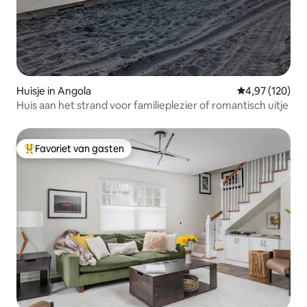
Huisje in Angola
Gemiddelde beo
4,97 (120)
Huis aan het strand voor familieplezier of romantisch uitje
Favoriet van gasten
Topfavoriet van gasten