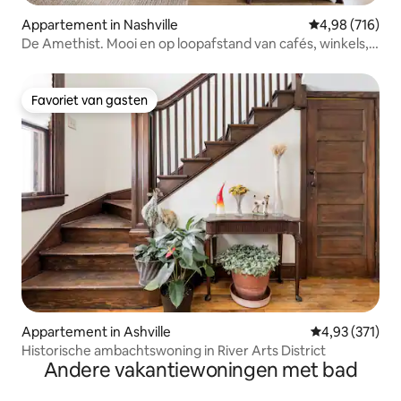
Appartement in Nashville
Gemiddelde beo
4,98 (716)
De Amethist. Mooi en op loopafstand van cafés, winkels,
bars
Favoriet van gasten
Favoriet van gasten
Appartement in Ashville
Gemiddelde beo
4,93 (371)
Historische ambachtswoning in River Arts District
Andere vakantiewoningen met bad