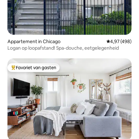
Appartement in Chicago
Gemiddelde beo
4,97 (498)
Logan op loopafstand! Spa-douche, eetgelegenheid
Favoriet van gasten
Topfavoriet van gasten