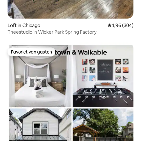
Loft in Chicago
Gemiddelde beo
4,96 (304)
Theestudio in Wicker Park Spring Factory
Favoriet van gasten
Favoriet van gasten