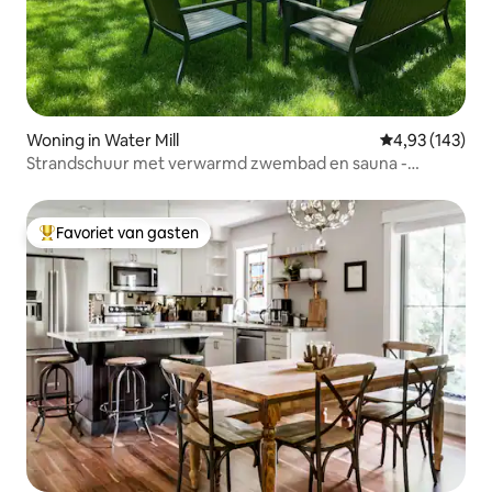
Woning in Water Mill
Gemiddelde beo
4,93 (143)
Strandschuur met verwarmd zwembad en sauna -
hondvriendelijk
Favoriet van gasten
Topfavoriet van gasten