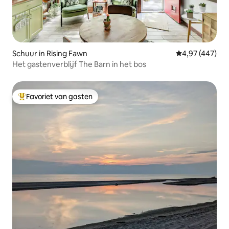
Schuur in Rising Fawn
Gemiddelde beo
4,97 (447)
Het gastenverblijf The Barn in het bos
Favoriet van gasten
Topfavoriet van gasten