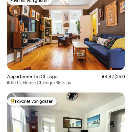
Favoriet van gasten
Favoriet van gasten
Appartement in Chicago
Gemiddelde beo
4,92 (267)
iKlektik House Chicago/BlueJay
Favoriet van gasten
Topfavoriet van gasten