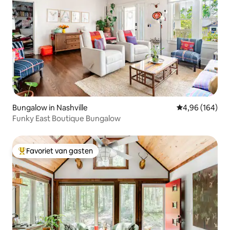
Bungalow in Nashville
Gemiddelde beo
4,96 (164)
Funky East Boutique Bungalow
Favoriet van gasten
Topfavoriet van gasten