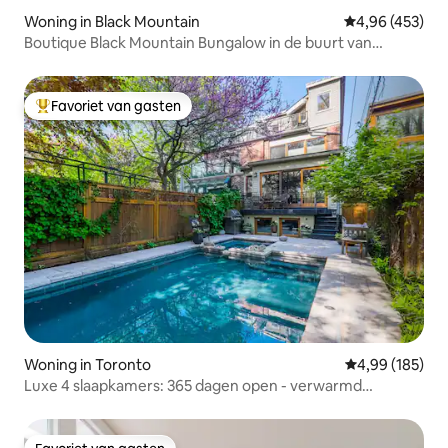
Woning in Black Mountain
Gemiddelde beo
4,96 (453)
Boutique Black Mountain Bungalow in de buurt van
Asheville
Favoriet van gasten
Topfavoriet van gasten
Woning in Toronto
Gemiddelde beo
4,99 (185)
Luxe 4 slaapkamers: 365 dagen open - verwarmd
zwembad en bubbelbad