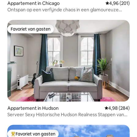
Appartement in Chicago
Gemiddelde beo
4,96 (201)
Ontspan op een verfijnde chaos in een glamoureuze
schuilplaats
Favoriet van gasten
Favoriet van gasten
Appartement in Hudson
Gemiddelde beo
4,98 (284)
Serveer Sexy Historische Hudson Realness Stappen van
Warren St
Favoriet van gasten
Topfavoriet van gasten