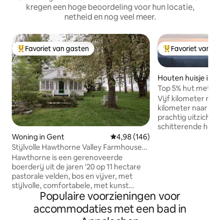
kregen een hoge beoordeling voor hun locatie,
netheid en nog veel meer.
Favoriet van gasten
Favoriet van g
Topfavoriet van gasten
Topfavoriet van 
Houten huisje in B
ck
Top 5% hut met gro
bubbelbad, EV, 7 
Vijf kilometer naar
kilometer naar Bo
prachtig uitzicht 
schitterende herf
zon, winterhelling
Woning in Gent
Gemiddelde beoordeling van 4,98
4,98 (146)
Ontspan in het th
Stijlvolle Hawthorne Valley Farmhouse
bubbelbad, geniet
Retreat
Hawthorne is een gerenoveerde
een vuurplaats, me
boerderij uit de jaren '20 op 11 hectare
uitgeruste keuken.
pastorale velden, bos en vijver, met
waterfiltratie. Dri
stijlvolle, comfortabele, met kunst
bergwater! Allergievrije woning, geen
Populaire voorzieningen voor
gevulde witte en groene kamers. Geniet
huisdieren! De hut is privé, in de buurt
van het uitzicht vanaf de veranda, doe
accommodaties met een bad in
van wandelpaden, z
een dutje op de grote L-vormige bank,
rivier, vissen, wat