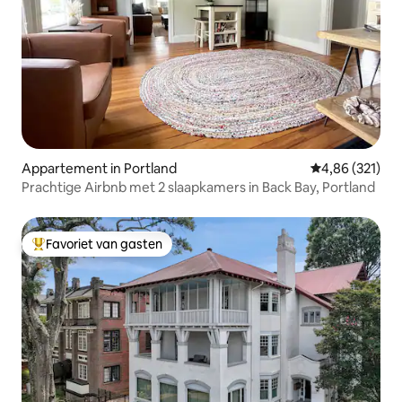
Appartement in Portland
Gemiddelde beo
4,86 (321)
Prachtige Airbnb met 2 slaapkamers in Back Bay, Portland
Favoriet van gasten
Topfavoriet van gasten