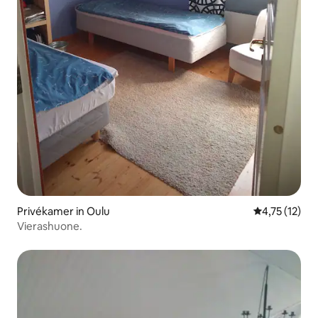
Privékamer in Oulu
Gemiddelde be
4,75 (12)
Vierashuone.