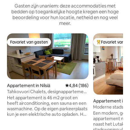
Gasten zijn unaniem: deze accommodaties met
bedden op toegankelijke hoogte kregen een hoge
beoordeling voor hun locatie, netheid en nog veel
meer.
Favoriet van gasten
Favoriet van g
Favoriet van gasten
Topfavoriet van 
Appartement in Nilsiä
Gemiddelde beoordeling van 4,84
4,84 (186)
Tahkovuori Chalets, designappartement
in Tahko
Het appartement is 46 m2 groot en
Appartement in J
heeft airconditioning, een sauna en een
Moderne stadswon
wasmachine. Op de eigen parkeerplaats
het meer (vraag g
Een modern, goed
kun je een elektrische auto opladen. Het
appartement met 
appartement ligt dicht bij
naast het Lutakko-
voorzieningen: Tahko Spa 100 m,
stadswoning vlak b