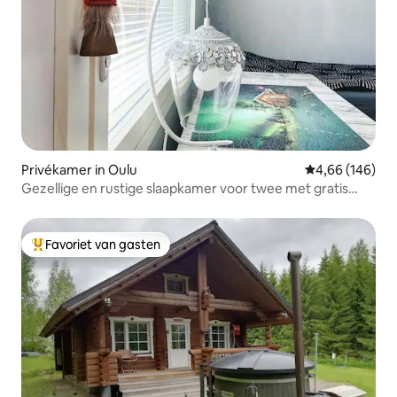
Privékamer in Oulu
Gemiddelde beo
4,66 (146)
Gezellige en rustige slaapkamer voor twee met gratis
parkeergelegenheid
Favoriet van gasten
Topfavoriet van gasten