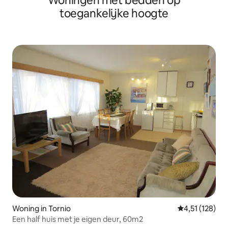
Woningen met bedden op
toegankelijke hoogte
Woning in Tornio
Gemiddelde beo
4,51 (128)
Een half huis met je eigen deur, 60m2