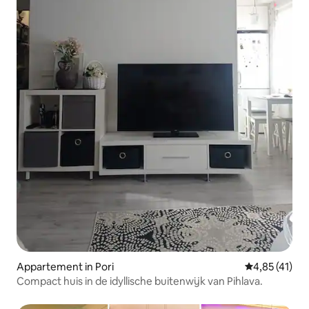
Appartement in Pori
Gemiddelde be
4,85 (41)
Compact huis in de idyllische buitenwijk van Pihlava.