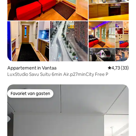
Appartement in Vantaa
Gemiddelde be
4,73 (33)
LuxStudio Savu Suitu 6min Air.p27minCity Free P
Favoriet van gasten
Favoriet van gasten