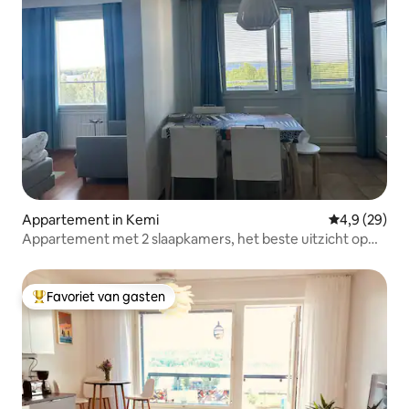
Appartement in Kemi
Gemiddelde b
4,9 (29)
Appartement met 2 slaapkamers, het beste uitzicht op
zee, gratis privéparkeerplaats
Favoriet van gasten
Topfavoriet van gasten