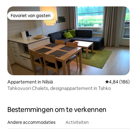
Favoriet van gasten
Favoriet van gasten
Appartement in Nilsiä
Gemiddelde beo
4,84 (186)
Tahkovuori Chalets, designappartement in Tahko
Bestemmingen om te verkennen
Andere accommodaties
Activiteiten