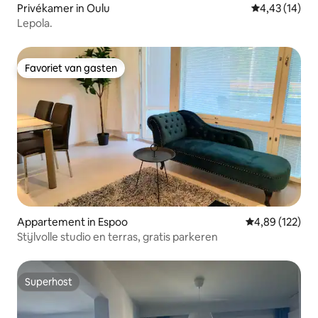
Privékamer in Oulu
Gemiddelde be
4,43 (14)
Lepola.
Favoriet van gasten
Favoriet van gasten
Appartement in Espoo
Gemiddelde beo
4,89 (122)
Stijlvolle studio en terras, gratis parkeren
Superhost
Superhost