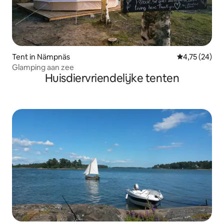
Tent in Nämpnäs
Gemiddelde be
4,75 (24)
Glamping aan zee
Huisdiervriendelijke tenten