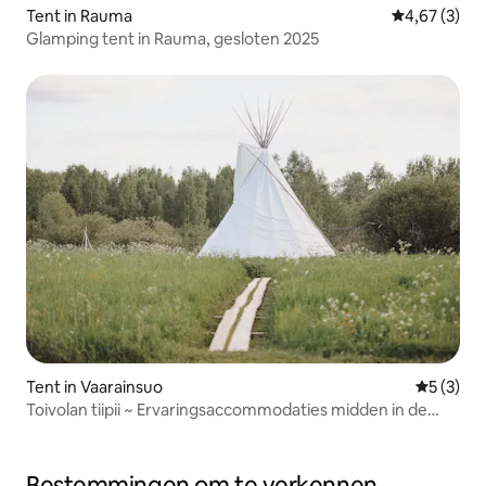
Tent in Rauma
Gemiddelde b
4,67 (3)
Glamping tent in Rauma, gesloten 2025
Tent in Vaarainsuo
Gemiddeld
5 (3)
Toivolan tiipii ~ Ervaringsaccommodaties midden in de
natuur
Bestemmingen om te verkennen