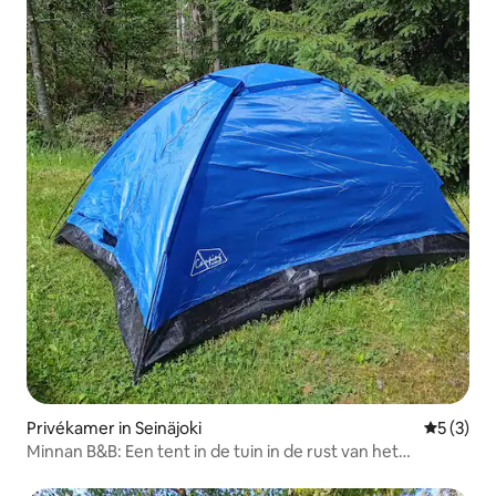
Privékamer in Seinäjoki
Gemiddeld
5 (3)
Minnan B&B: Een tent in de tuin in de rust van het
platteland