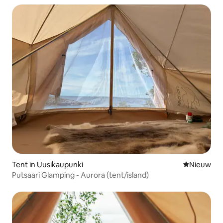
Tent in Uusikaupunki
Nieuwe ac
Nieuw
Putsaari Glamping - Aurora (tent/island)