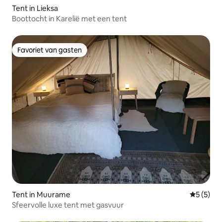
Tent in Lieksa
Boottocht in Karelië met een tent
Favoriet van gasten
Favoriet van gasten
Tent in Muurame
Gemiddeld
5 (5)
Sfeervolle luxe tent met gasvuur