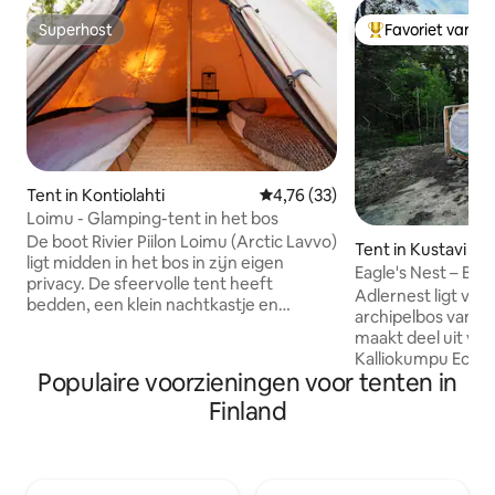
Superhost
Favoriet van g
Superhost
Topfavoriet van 
Tent in Kontiolahti
Gemiddelde beoordeling van 4,7
4,76 (33)
Loimu - Glamping-tent in het bos
De boot Rivier Piilon Loimu (Arctic Lavvo)
Tent in Kustavi
ligt midden in het bos in zijn eigen
Eagle's Nest – B&B
privacy. De sfeervolle tent heeft
Turku-archipel
Adlernest ligt ver
bedden, een klein nachtkastje en
archipelbos van he
loungestoelen op het terras. Op
maakt deel uit va
vakantie luisteren naar de geluiden van
Kalliokumpu Eco L
de natuur, vanaf je eigen terras naar de
Populaire voorzieningen voor tenten in
canvas-tent met 
nachtelijke hemel kijken of het slijm van
een houtkachel en
Finland
het avondvuur verwonderen. De
omgeven door den
gemeenschappelijke vergunning van de
het eiland. Een dr
accommodatie, de barbecue en de
buitendouche zij
sauna zijn ook beschikbaar voor
onderdeel van het
tentgasten. De nabijheid van Koli en