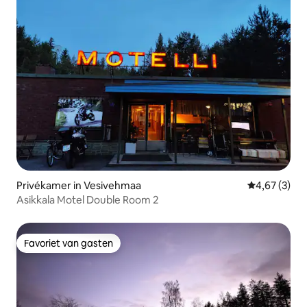
Privékamer in Vesivehmaa
Gemiddelde b
4,67 (3)
Asikkala Motel Double Room 2
Favoriet van gasten
Favoriet van gasten