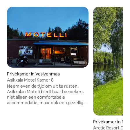
Privékamer in Vesivehmaa
Asikkala Motel Kamer 8
Neem even de tijd om uit te rusten.
Asikkalan Motelli biedt haar bezoekers
niet alleen een comfortabele
accommodatie, maar ook een gezellige
omgeving. Het gebouw is omgeven
door een prachtig bos zodat bezoekers
een pauze kunnen nemen van de
Privékamer in Rov
lawaaierige stoffige weg en kunnen
Arctic Resort Deli