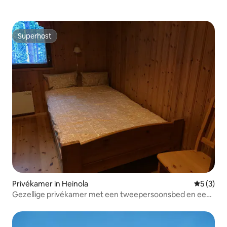
Superhost
Superhost
Privékamer in Heinola
Gemiddeld
5 (3)
Gezellige privékamer met een tweepersoonsbed en een
eenpersoonsbed