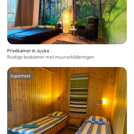
Privékamer in Juuka
Rustige boskamer met muurschilderingen
Superhost
Superhost