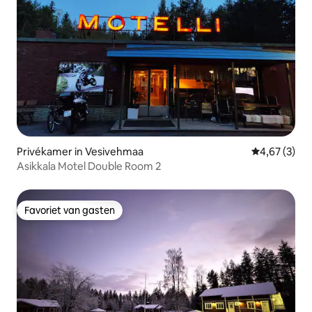
Privékamer in Vesivehmaa
Gemiddelde b
4,67 (3)
Asikkala Motel Double Room 2
Favoriet van gasten
Favoriet van gasten