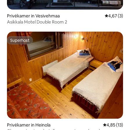
Privékamer in Vesivehmaa
Gemiddelde b
4,67 (3)
Asikkala Motel Double Room 2
Superhost
Superhost
Privékamer in Heinola
Gemiddelde be
4,85 (13)