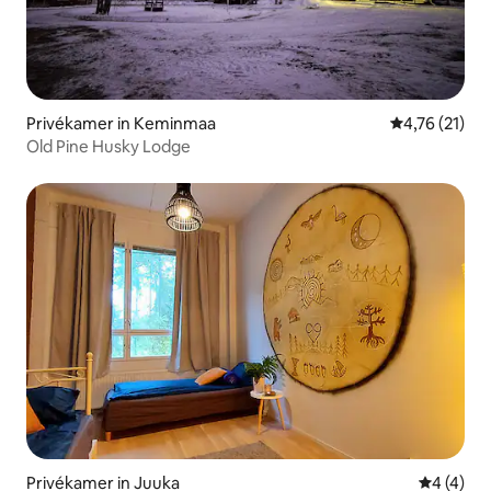
Privékamer in Keminmaa
Gemiddelde be
4,76 (21)
Old Pine Husky Lodge
Privékamer in Juuka
Gemiddeld
4 (4)