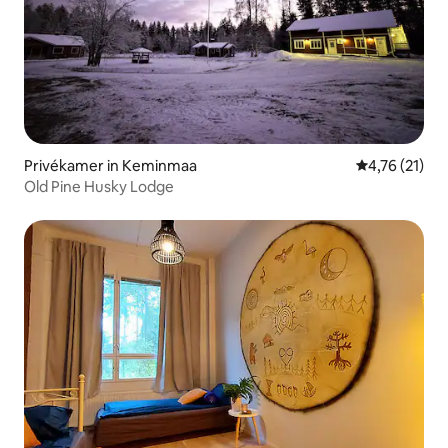
Privékamer in Keminmaa
Gemiddelde be
4,76 (21)
Old Pine Husky Lodge