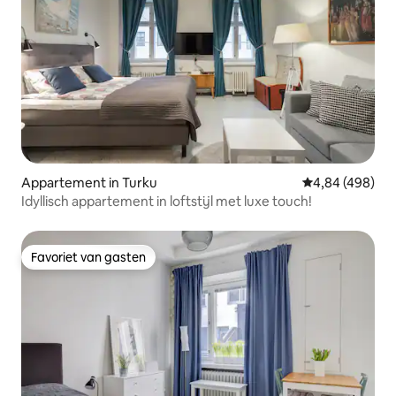
Appartement in Turku
Gemiddelde beo
4,84 (498)
Idyllisch appartement in loftstijl met luxe touch!
Favoriet van gasten
Favoriet van gasten