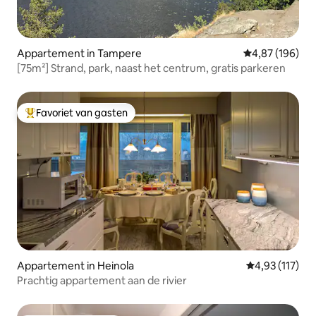
Appartement in Tampere
Gemiddelde beo
4,87 (196)
[75m²] Strand, park, naast het centrum, gratis parkeren
Favoriet van gasten
Topfavoriet van gasten
Appartement in Heinola
Gemiddelde beo
4,93 (117)
Prachtig appartement aan de rivier