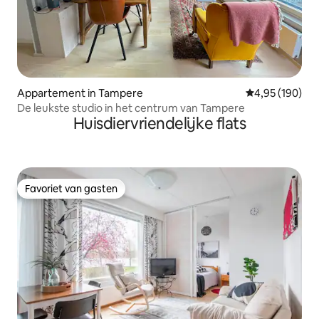
Appartement in Tampere
Gemiddelde beo
4,95 (190)
De leukste studio in het centrum van Tampere
Huisdiervriendelijke flats
Favoriet van gasten
Favoriet van gasten