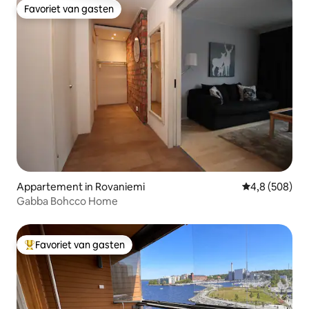
Favoriet van gasten
Favoriet van gasten
Appartement in Rovaniemi
Gemiddelde be
4,8 (508)
Gabba Bohcco Home
Favoriet van gasten
Topfavoriet van gasten