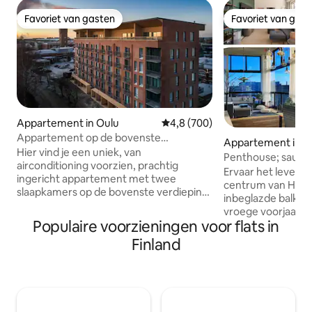
Favoriet van gasten
Favoriet van gas
Favoriet van gasten
Favoriet van gas
Appartement in Oulu
Gemiddelde beoordeling van 4,8
4,8 (700)
Appartement op de bovenste
Appartement in He
verdieping met dakterras
Hier vind je een uniek, van
Penthouse; sauna,
airconditioning voorzien, prachtig
gigantisch balkon 
Ervaar het leven i
ingericht appartement met twee
centrum van Helsi
slaapkamers op de bovenste verdieping,
inbeglazde balkon 
met een sauna, op een fantastische
vroege voorjaar al
locatie nabij het centrum van Oulu.
Populaire voorzieningen voor flats in
Ontspan in de sau
ELEKTRISCHE AUTO OPLADEN € 10/dag.
op het balkon terw
Finland
Een uniek, breder dan het appartement
adembenemend ar
dakterras op het zuiden is de droom van
zeldzame parel die
een zonaanbidder. Grote ramen en een
stadscentrum, de
grote schuifdeur naar het balkon geven
en uitzicht op de
een comfortabel gevoel van ruimte.
de perfecte afrond
Modern appartement met