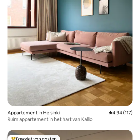
Appartement in Helsinki
Gemiddelde beo
4,94 (117)
Ruim appartement in het hart van Kallio
Favoriet van gasten