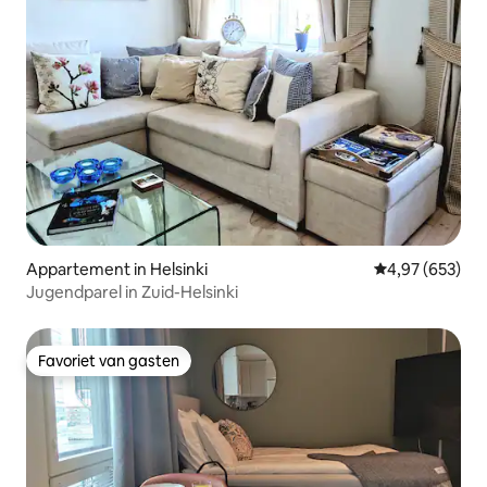
Appartement in Helsinki
Gemiddelde beo
4,97 (653)
Jugendparel in Zuid-Helsinki
Favoriet van gasten
Favoriet van gasten