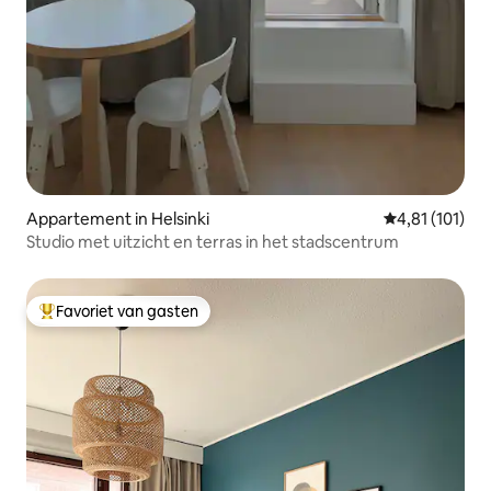
Appartement in Helsinki
Gemiddelde beo
4,81 (101)
Studio met uitzicht en terras in het stadscentrum
Favoriet van gasten
Topfavoriet van gasten