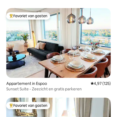
Favoriet van gasten
Topfavoriet van gasten
Appartement in Espoo
Gemiddelde beo
4,97 (125)
Sunset Suite - Zeezicht en gratis parkeren
Favoriet van gasten
Topfavoriet van gasten