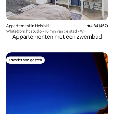
Appartement in Helsinki
Gemiddelde beo
4,84 (467)
White&bright studio - 10 min van de stad - WiFi
Appartementen met een zwembad
Favoriet van gasten
Favoriet van gasten