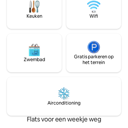
Helsinki-ervaring. ✔ Flexibel inchecken
airconditioning, geschikt voor 1–5
Fitnessruimte 🛏 2
volwassenen, in het centrum van Oulu.
parkeren (EV) 📺 70"
Alle diensten op loopafstand. Gratis
Keuken
Wifi
minuten naar het
parkeren. Uitstekende
Beloopbaar 🏪 Sup
buitenactiviteiten. OPLAADPUNT VOOR
Goede restaurant
ELEKTRISCHE VOERTUIGEN
Gratis parkeren op
Zwembad
het terrein
Airconditioning
Flats voor een weekje weg