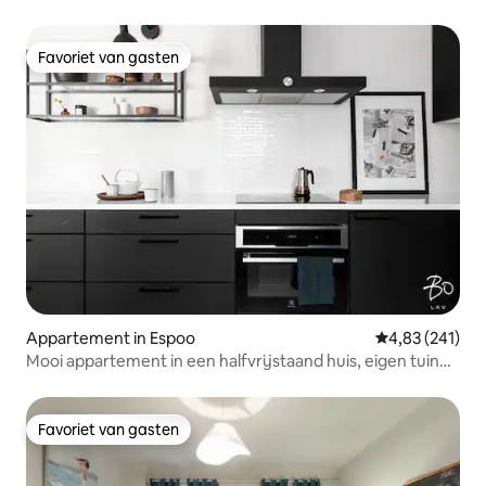
Helsinki
Favoriet van gasten
Favoriet van gasten
Appartement in Espoo
Gemiddelde beo
4,83 (241)
Mooi appartement in een halfvrijstaand huis, eigen tuin
en parkeerplaats
Favoriet van gasten
Favoriet van gasten