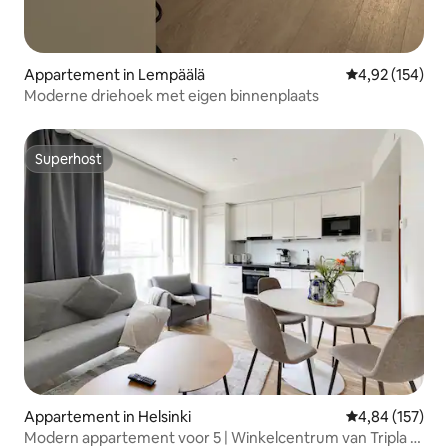
Appartement in Lempäälä
Gemiddelde beo
4,92 (154)
Moderne driehoek met eigen binnenplaats
Superhost
Superhost
Appartement in Helsinki
Gemiddelde beo
4,84 (157)
Modern appartement voor 5 | Winkelcentrum van Tripla |