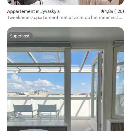
Appartement in Jyväskylä
Gemiddelde beo
4,89 (120)
Tweekamerappartement met uitzicht op het meer incl.
parkeerplaats
Superhost
Superhost