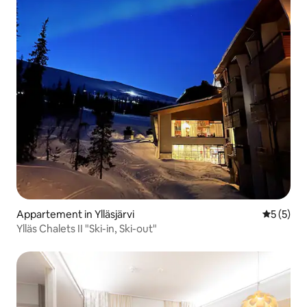
Appartement in Ylläsjärvi
Gemiddeld
5 (5)
Ylläs Chalets II "Ski-in, Ski-out"