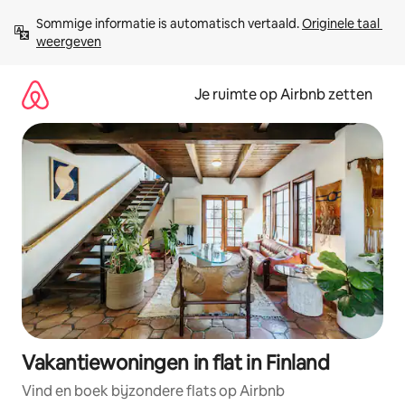
Ga
Sommige informatie is automatisch vertaald. 
Originele taal 
direct
weergeven
naar
inhoud
Je ruimte op Airbnb zetten
Vakantiewoningen in flat in Finland
Vind en boek bijzondere flats op Airbnb