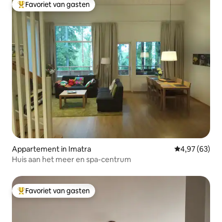
Favoriet van gasten
Topfavoriet van gasten
Appartement in Imatra
Gemiddelde be
4,97 (63)
Huis aan het meer en spa-centrum
Favoriet van gasten
Topfavoriet van gasten