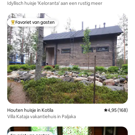
Idyllisch huisje 'Keloranta' aan een rustig meer
Favoriet van gasten
Topfavoriet van gasten
Houten huisje in Kotila
Gemiddelde beo
4,95 (168)
Villa Kataja vakantiehuis in Paljaka