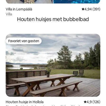
Villa in Lempäälä
Gemiddelde beo
4,94 (391)
Villa
Houten huisjes met bubbelbad
Favoriet van gasten
Favoriet van gasten
Houten huisje in Hollola
Gemiddelde be
4,9 (126)