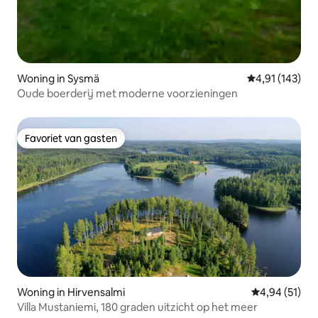
Woning in Sysmä
Gemiddelde beo
4,91 (143)
Oude boerderij met moderne voorzieningen
Favoriet van gasten
Favoriet van gasten
Woning in Hirvensalmi
Gemiddelde be
4,94 (51)
Villa Mustaniemi, 180 graden uitzicht op het meer