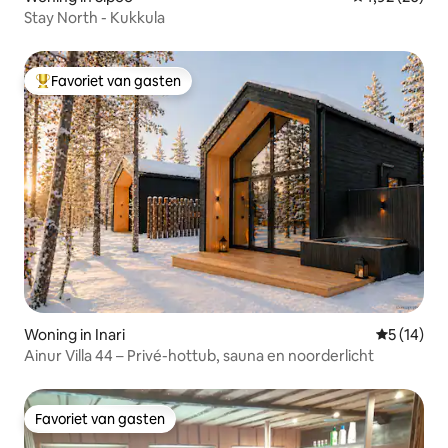
Stay North - Kukkula
Favoriet van gasten
Topfavoriet van gasten
Woning in Inari
Gemiddelde
5 (14)
Ainur Villa 44 – Privé-hottub, sauna en noorderlicht
Favoriet van gasten
Favoriet van gasten