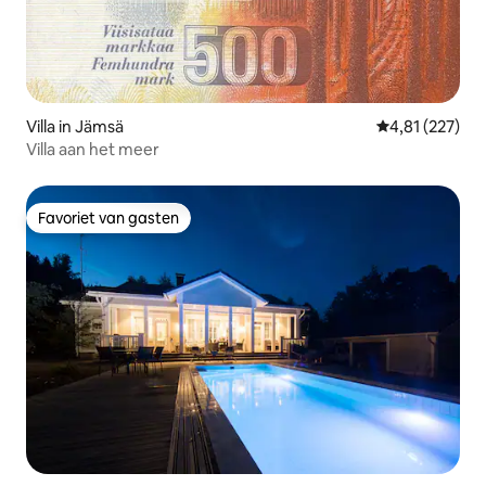
Villa in Jämsä
Gemiddelde beo
4,81 (227)
Villa aan het meer
Favoriet van gasten
Favoriet van gasten