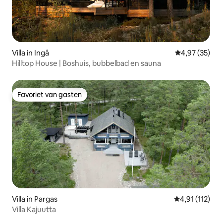
Villa in Ingå
Gemiddelde be
4,97 (35)
Hilltop House | Boshuis, bubbelbad en sauna
Favoriet van gasten
Favoriet van gasten
Villa in Pargas
Gemiddelde be
4,91 (112)
Villa Kajuutta