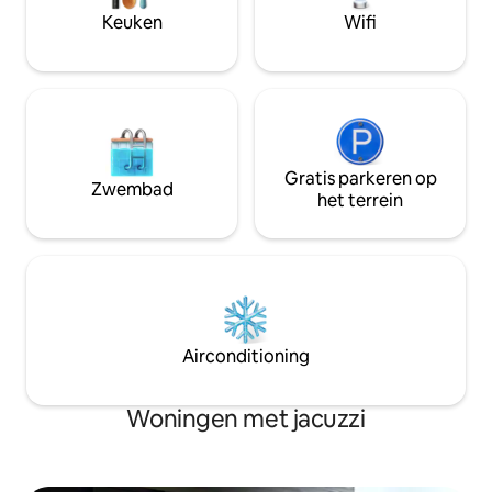
eindschoonmaak 
Keuken
Wifi
handdoeke
Gratis parkeren op
Zwembad
het terrein
Airconditioning
Woningen met jacuzzi