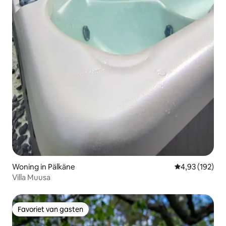
Woning in Pälkäne
Gemiddelde beo
4,93 (192)
Villa Muusa
Favoriet van gasten
Favoriet van gasten