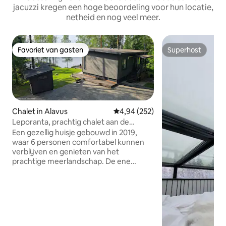
jacuzzi kregen een hoge beoordeling voor hun locatie,
netheid en nog veel meer.
Favoriet van gasten
Superhost
Favoriet van gasten
Superhost
Chalet in Alavus
Gemiddelde beoordeling van 4,94
4,94 (252)
Leporanta, prachtig chalet aan de
oevers van het Kuorasjärvi meer
Een gezellig huisje gebouwd in 2019,
waar 6 personen comfortabel kunnen
verblijven en genieten van het
prachtige meerlandschap. De ene
slaapkamer heeft een
tweepersoonsbed (160 cm), de andere 2
tweepersoonsbedden (140 cm)
stapelbed. Het huisje heeft een douche
en een toilet. Het strandterras heeft
een kleine overkapping, een