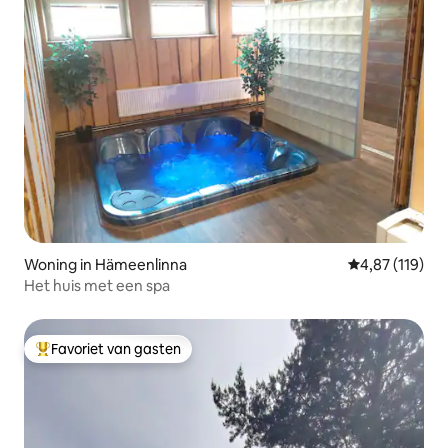
Woning in Hämeenlinna
Gemiddelde beo
4,87 (119)
Het huis met een spa
Favoriet van gasten
Topfavoriet van gasten