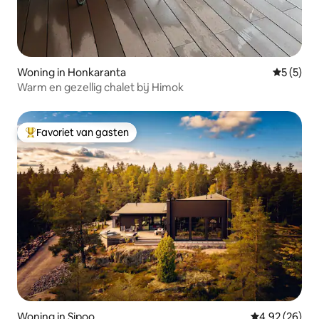
Woning in Honkaranta
Gemiddeld
5 (5)
Warm en gezellig chalet bij Himok
Favoriet van gasten
Topfavoriet van gasten
Woning in Sipoo
Gemiddelde be
4,92 (26)