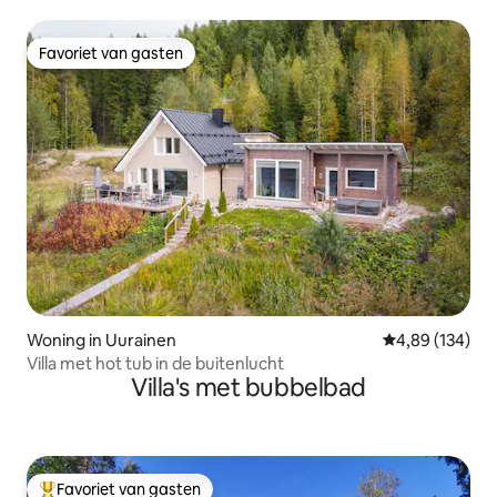
Favoriet van gasten
Favoriet van gasten
Woning in Uurainen
Gemiddelde beo
4,89 (134)
Villa met hot tub in de buitenlucht
Villa's met bubbelbad
Favoriet van gasten