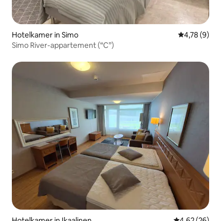
Hotelkamer in Simo
Gemiddelde b
4,78 (9)
Simo River-appartement (“C”)
Hotelkamer in Ikaalinen
Gemiddelde be
4,62 (26)