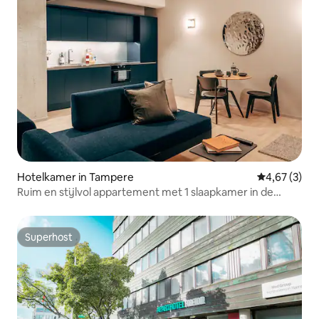
Hotelkamer in Tampere
Gemiddelde b
4,67 (3)
Ruim en stijlvol appartement met 1 slaapkamer in de
buurt van het meer
Superhost
Superhost