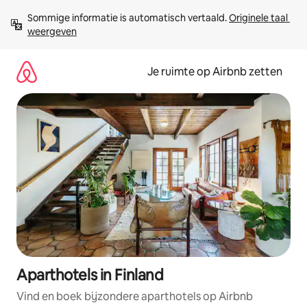
Ga
Sommige informatie is automatisch vertaald. 
Originele taal 
direct
weergeven
naar
inhoud
Je ruimte op Airbnb zetten
Aparthotels in Finland
Vind en boek bijzondere aparthotels op Airbnb