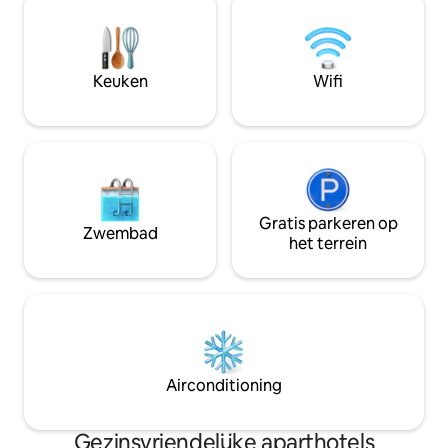
keukengerei, koel
iedereen. Parkeren voor auto's direct
magnetroncombin
naast de schone ingang van het hotel,
elektrische kookpl
inclusief verwarmingsplekken. Jar heeft
eten en aan het w
ook een sauna-afdeling in Hotel Terme
Keuken
Wifi
fauteuil biedt een
met bubbelbaden die een paar dagen
ontspannen.
per week geopend zijn.
Gratis parkeren op
Zwembad
het terrein
Airconditioning
Gezinsvriendelijke aparthotels