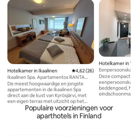
Hotelkamer in Van
Eenpersoonskam
Hotelkamer in Ikaalinen
Gemiddelde beoordeling van 4,6
4,62 (26)
Deze compacte m
Ikaalinen Spa. Apartamentos RANTA
eenpersoonskamer
appartement
De meest hoogwaardige en jongste
beddengoed, han
appartementen in de Ikaalinen Spa
eindschoonmaak bi
direct aan de kust van Kyrösjärvi, met
is voorzien van ee
een eigen terras met uitzicht op het
waterkoker, haard
Populaire voorzieningen voor
meer. Jari heeft 11 van deze grote
koffiezetapparaat
appartementen met airconditioning
aparthotels in Finland
strijkijzer en stri
naast elkaar en het zijn spiegelbeelden
badkamer is uitge
van elkaar. Volledige keuken. Hotel
Bij het bereiden v
Termi ligt op ongeveer 250 meter van
je kamer kun je g
Ikaalinen Spa met activiteiten voor