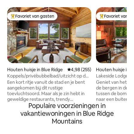
Favoriet van gasten
Favoriet van g
Topfavoriet van gasten
Topfavoriet van 
Houten huisje in Blue Ridge
Gemiddelde beoordeling van 4,98
4,98 (255)
Houten huisje in El
Koppels/privébubbelbad/uitzicht op de
Lakeside Lodge (h
bergen/vuurplaats/veranda met scherm
Een kort ritje vanuit de stad en je bent
Geniet van het ui
aangekomen bij dit rustige
de bergen in deze
toevluchtsoord. Maar als je zin hebt in
tussen de bomen. 
geweldige restaurants, trendy
naar een buitenav
Populaire voorzieningen in
bars/brouwerijen of unieke winkels in
verjongende onts
een klein stadje, bevindt je je op slechts
het allemaal! Gel
vakantiewoningen in Blue Ridge
enkele minuten afstand van het
vijf hectare, genie
Mountains
centrum van Blue Ridge. In deze volledig
aanlegsteiger en 
bijgewerkte hut ervaar je totale privacy
paddleboards en k
in het bubbelbad in de binnenruimte,
wandelen decompr