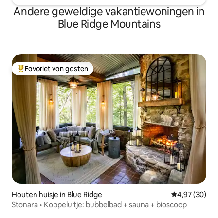
Andere geweldige vakantiewoningen in
Blue Ridge Mountains
Favoriet van gasten
Topfavoriet van gasten
Houten huisje in Blue Ridge
Gemiddelde be
4,97 (30)
Stonara • Koppeluitje: bubbelbad + sauna + bioscoop