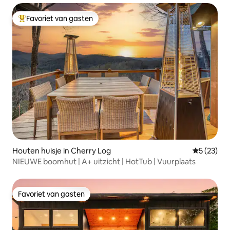
Favoriet van gasten
Topfavoriet van gasten
Houten huisje in Cherry Log
Gemiddelde
5 (23)
NIEUWE boomhut | A+ uitzicht | HotTub | Vuurplaats
Favoriet van gasten
Favoriet van gasten