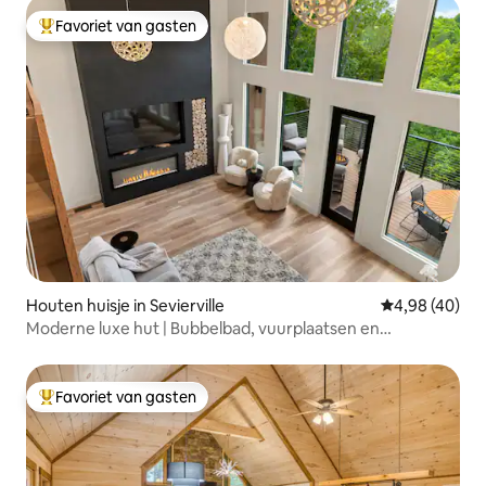
Favoriet van gasten
Topfavoriet van gasten
Houten huisje in Sevierville
Gemiddelde be
4,98 (40)
Moderne luxe hut | Bubbelbad, vuurplaatsen en
speelkamer
Favoriet van gasten
Topfavoriet van gasten