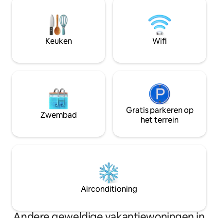
comfort en verbon
stekker uit het stopcontact willen halen,
ontworpen voor ee
vertragen en genieten van de rustige
is naar een romant
schoonheid van de natuur. Of je nu
minuten van het d
koffie drinkt op het dek, nabijgelegen
Kom een wandelin
Keuken
Wifi
paden verkent of naar de sterren kijkt
Side
aan de rivier, we hopen dat je verblijft.
Gratis parkeren op
Zwembad
het terrein
Airconditioning
Andere geweldige vakantiewoningen in