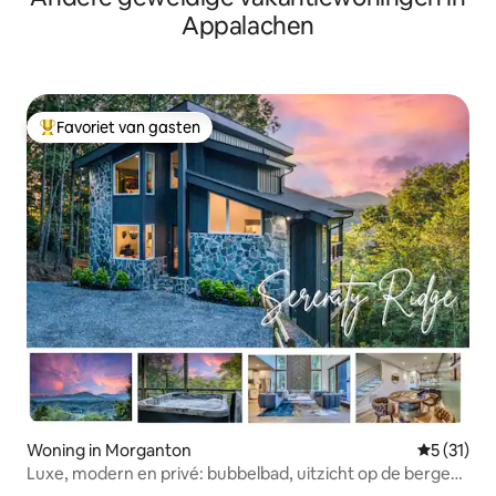
Appalachen
Favoriet van gasten
Topfavoriet van gasten
Woning in Morganton
Gemiddelde
5 (31)
Luxe, modern en privé: bubbelbad, uitzicht op de bergen,
vuurplaats