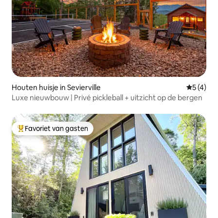
Houten huisje in Sevierville
Gemiddeld
5 (4)
Luxe nieuwbouw | Privé pickleball + uitzicht op de bergen
Favoriet van gasten
Topfavoriet van gasten