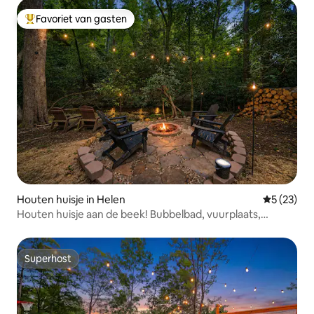
Favoriet van gasten
Topfavoriet van gasten
Houten huisje in Helen
Gemiddelde
5 (23)
Houten huisje aan de beek! Bubbelbad, vuurplaats,
huisdiervriendelijk
Superhost
Superhost