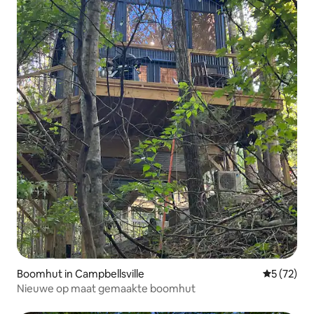
Boomhut in Campbellsville
Gemiddelde
5 (72)
Nieuwe op maat gemaakte boomhut