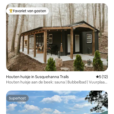
Favoriet van gasten
Topfavoriet van gasten
Houten huisje in Susquehanna Trails
Gemiddelde
5 (12)
Houten huisje aan de beek: sauna | Bubbelbad | Vuurplaats
| Gezellig
Superhost
Superhost